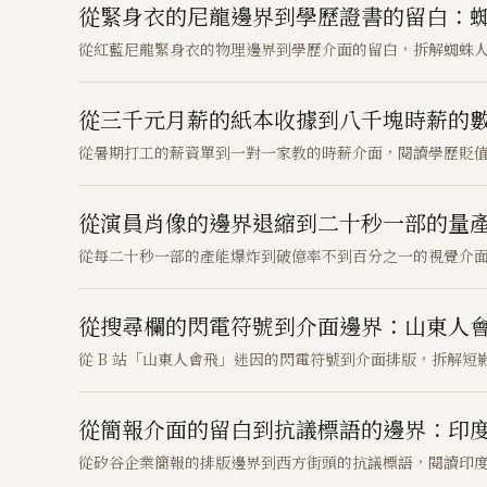
從緊身衣的尼龍邊界到學歷證書的留白：
從紅藍尼龍緊身衣的物理邊界到學歷介面的留白，拆解蜘蛛
從三千元月薪的紙本收據到八千塊時薪的
從暑期打工的薪資單到一對一家教的時薪介面，閱讀學歷貶
從演員肖像的邊界退縮到二十秒一部的量產
從每二十秒一部的產能爆炸到破億率不到百分之一的視覺介面，
從搜尋欄的閃電符號到介面邊界：山東人
從 B 站「山東人會飛」迷因的閃電符號到介面排版，拆解
從簡報介面的留白到抗議標語的邊界：印
從矽谷企業簡報的排版邊界到西方街頭的抗議標語，閱讀印