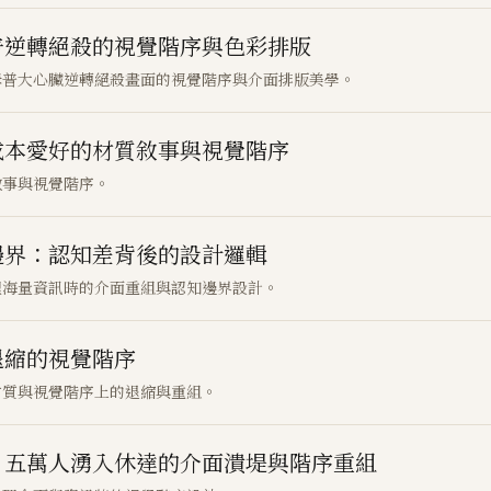
普逆轉絕殺的視覺階序與色彩排版
姆普大心臟逆轉絕殺畫面的視覺階序與介面排版美學。
成本愛好的材質敘事與視覺階序
敘事與視覺階序。
邊界：認知差背後的設計邏輯
理海量資訊時的介面重組與認知邊界設計。
退縮的視覺階序
材質與視覺階序上的退縮與重組。
：五萬人湧入休達的介面潰堤與階序重組