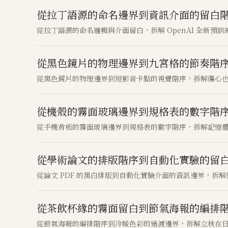
從拉丁語源的命名邊界到資訊介面的留白階序：
從拉丁語源的命名邏輯與介面留白，拆解 OpenAI 全新預訓練
從黑色鏡片的物理邊界到九宮格的節奏階
從黑色鏡片的物理邊界到短影音卡點的視覺階序，拆解傷心
從機殼的霧面玻璃邊界到規格表的數字階
從手機背板的霧面玻璃邊界到規格表的數字階序，拆解記憶
從學術論文的排版階序到自動化實驗的留白邊界：
從論文 PDF 的黑白排版到自動化實驗介面的資訊邊界，拆解傑夫
從茶飲杯緣的霧面留白到節氣海報的編排
從節氣海報的編排階序到冷暖色彩的過渡邊界，拆解立秋在