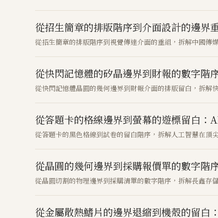
從招生簡章的排版階序到介面設計的邊界
從招生簡章的排版階序到視覺傳達介面的重組，拆解中國傳
從快閃記憶體的矽晶邊界到財報的數字階
從快閃記憶體晶圓的幾何邊界到財報介面的排版留白，拆解
從答題卡的格線邊界到螢幕的遊標留白：A
從答題卡的黑色格線到試卷的留白階序，拆解人工智慧在頂
從晶圓的幾何邊界到採購報價單的數字階
從晶圓切割的物理邊界到採購清單的數字階序，拆解長鑫存
從金屬散熱鰭片的邊界退縮到機殼的留白：記憶