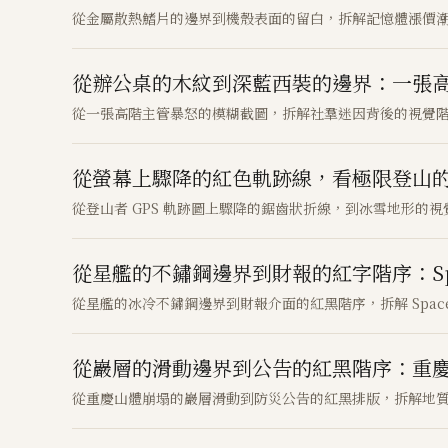
從金屬散熱鰭片的邊界到機殼表面的留白，拆解記憶體漲價潮下 
從辦公桌的木紋到深藍西裝的邊界：一張
從一張高階主管暴怒的模糊截圖，拆解社羣迷因背後的視覺
從螢幕上驟降的紅色軌跡線，看極限登山
從登山者 GPS 軌跡圖上驟降的鋸齒狀折線，到冰雪地形的
從星艦的不鏽鋼邊界到財報的紅字階序：Sp
從星艦的冰冷不鏽鋼邊界到財報介面的紅黑階序，拆解 Spac
從巖層的滑動邊界到公告的紅黑階序：重
從重慶山體崩塌的巖層滑動到防災公告的紅黑排版，拆解地