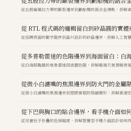
從五股拉力帶的斷裂邊界到劃船機的鋁合
從五股編織拉力帶的斷裂邊界到劃船機的鋁合金滑軌，拆解
從 RTL 程式碼的邏輯留白到矽晶圓的實體邊
從招聘頁面的數字階序到晶片設計的矽晶邊界，拆解人工智
從多普勒雷達的色階邊界到海面留白：白
從白海豚颱風的氣象雷達回波圖色階，拆解極端天氣預報背
從微小白濾嘴的焦黑邊界到防火門的金屬
從微小白濾嘴的焦黑邊界到塑膠窗框的熔融變形，拆解香港
從下巴與胸口的貼合邊界，看手機介面如
從兒童近乎折疊的低頭幅度，拆解智慧型手機介面設計如何