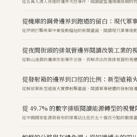
從五萬人湧入休達的邊界失控事件，閱讀歐盟邊境鐵絲網的
從機庫的鋼骨邊界到跑道的留白：現代軍
從伊朗打擊美軍中東後勤樞紐的新聞畫面，閱讀現代軍事後
從夜間街頭的排氣管邊界閱讀改裝工業的
從鞍山凌晨的飆車炸街事件出發，拆解非法改裝排氣管的視
從發射箱的邊界到口徑的比例：新型遠箱
從解放軍新型遠箱火實彈射擊畫面，閱讀軍事硬體的發射箱
從 49.7% 的數字排版閱讀能源轉型的視
從中國國家能源局發布的煤電佔比低於五十個百分點的數據