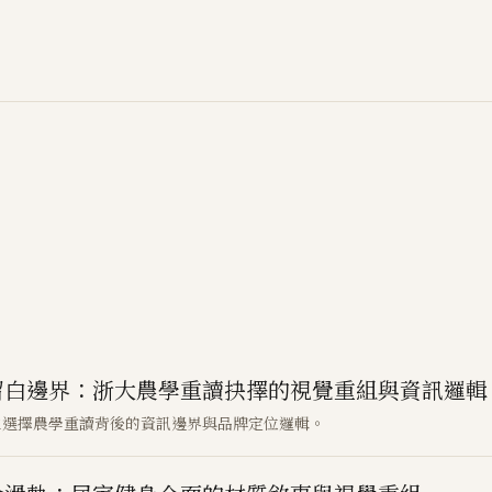
留白邊界：浙大農學重讀抉擇的視覺重組與資訊邏輯
生選擇農學重讀背後的資訊邊界與品牌定位邏輯。