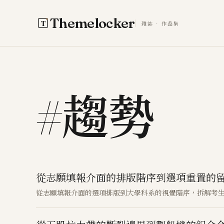
跳至主要內容
Themelocker
雜誌 · 作品集
#趨勢
從志願填報介面的排版階序到選項重置的
從志願填報介面的選項排版到大學科系的視覺階序，拆解考