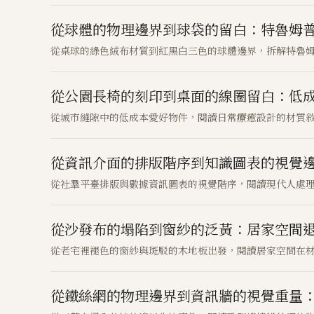
從球體的物理邊界到球袋的留白：特魯姆
從桌球的綠色絨布材質到紅黑白三色的球體邊界，拆解特魯
從公園長椅的刻印到桌面的線圈留白：低
從城市縫隙中的低成本愛好物件，閱讀日常療癒設計的材質
從資訊介面的排版階序到知識圖表的視覺
從社羣平臺排版與數據資訊圖表的視覺階序，閱讀現代人處
從沙發布的塌陷到窗紗的泛黃：居家空間
從老宅裡褪色的窗紗與斑駁的木地板出發，閱讀居家空間在
從鐵絲網的物理邊界到資訊牆的視覺重量