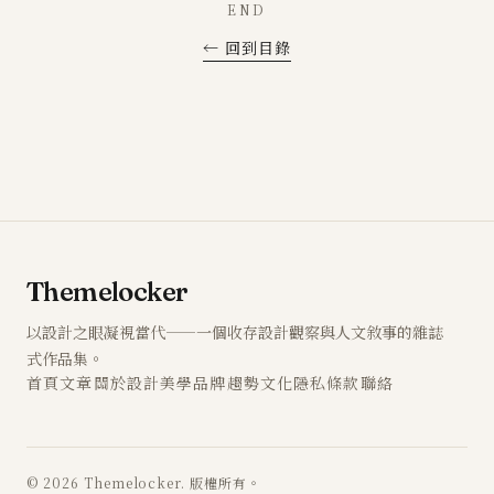
END
← 回到目錄
Themelocker
以設計之眼凝視當代——一個收存設計觀察與人文敘事的雜誌
式作品集。
首頁
文章
關於
設計
美學
品牌
趨勢
文化
隱私
條款
聯絡
© 2026 Themelocker. 版權所有。