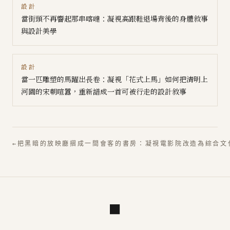
設計
當街頭不再響起那串喀噠：凝視高跟鞋退場背後的身體敘事
與設計美學
設計
當一匹雕塑的馬躍出長卷：凝視「花式上馬」如何把清明上
河園的宋朝喧囂，重新譜成一首可被行走的設計敘事
←
把黑暗的放映廳摺成一間會客的書房：凝視電影院改造為綜合文
■