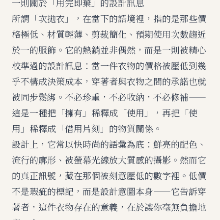
一則關於「用完即棄」的設計訊息
所謂「次拋衣」，在當下的語境裡，指的是那些價
格極低、材質輕薄、剪裁簡化、預期使用次數趨近
於一的服飾。它的熱銷並非偶然，而是一則被精心
校準過的設計訊息：當一件衣物的價格被壓低到幾
乎不構成決策成本，穿著者與衣物之間的承諾也就
被同步鬆綁。不必珍重，不必收納，不必修補——
這是一種把「擁有」稀釋成「使用」，再把「使
用」稀釋成「借用片刻」的物質關係。
設計上，它常以快時尚的語彙為底：鮮亮的配色、
流行的廓形、被螢幕光線放大質感的攝影。然而它
的真正訊號，藏在那個被刻意壓低的數字裡。低價
不是瑕疵的標記，而是設計意圖本身——它告訴穿
著者，這件衣物存在的意義，在於讓你毫無負擔地