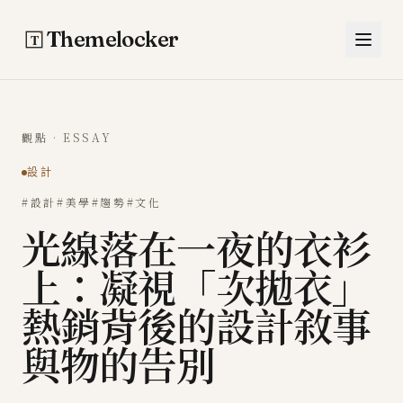
跳至主要內容
Themelocker
觀點 · ESSAY
設計
#設計
#美學
#趨勢
#文化
光線落在一夜的衣衫
上：凝視「次拋衣」
熱銷背後的設計敘事
與物的告別