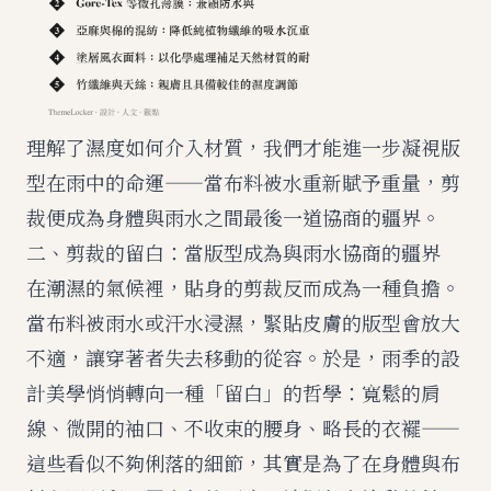
理解了濕度如何介入材質，我們才能進一步凝視版
型在雨中的命運——當布料被水重新賦予重量，剪
裁便成為身體與雨水之間最後一道協商的疆界。
二、剪裁的留白：當版型成為與雨水協商的疆界
在潮濕的氣候裡，貼身的剪裁反而成為一種負擔。
當布料被雨水或汗水浸濕，緊貼皮膚的版型會放大
不適，讓穿著者失去移動的從容。於是，雨季的設
計美學悄悄轉向一種「留白」的哲學：寬鬆的肩
線、微開的袖口、不收束的腰身、略長的衣襬——
這些看似不夠俐落的細節，其實是為了在身體與布