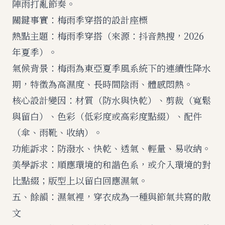
陣雨打亂節奏。
關鍵事實：梅雨季穿搭的設計座標
熱點主題：梅雨季穿搭（來源：抖音熱搜，2026
年夏季）。
氣候背景：梅雨為東亞夏季風系統下的連續性降水
期，特徵為高濕度、長時間陰雨、體感悶熱。
核心設計變因：材質（防水與快乾）、剪裁（寬鬆
與留白）、色彩（低彩度或高彩度點綴）、配件
（傘、雨靴、收納）。
功能訴求：防潑水、快乾、透氣、輕量、易收納。
美學訴求：順應環境的和諧色系，或介入環境的對
比點綴；版型上以留白回應濕氣。
五、餘韻：濕氣裡，穿衣成為一種與節氣共寫的散
文