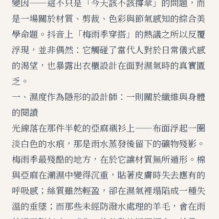
變因——這不只是「今天該不該撐傘」的問題，而
是一場關於材質、剪裁、色彩與節氣感知的綜合美
學命題。抖音上「梅雨季穿搭」的熱議之所以反覆
浮現，並非偶然：它觸碰了當代人對於日常儀式感
的渴望，也暴露出衣櫃設計在面對濕氣時的真實匱
乏。
一、濕度作為隱形的設計師：一則關於纖維與身體
的閱讀
光線落在那件半乾的亞麻襯衫上——布面浮起一圈
淡白色的水痕，那是雨水蒸發後留下的礦物殘影。
梅雨季最殘酷的地方，在於它讓材質無所遁形。棉
與亞麻在潮濕中變得沉重，貼著皮膚時失去應有的
呼吸感；絲質雖然輕盈，卻在濕氣裡塌陷成一種失
溫的垂墜；而那些未經防潑水處理的羊毛，會在雨