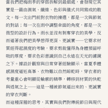
當我們把梅雨季的穿搭拆解到最細處，會發現它其
實是一篇由濕氣、纖維、色彩與儀式共同寫成的散
文。每一次出門前對衣物的揀選，都是一次與節氣
的對話；每一次在雨中調整傘面的角度，都是一次
微型的設計行為。雨水並沒有剝奪穿衣的美學，反
而逼著我們把美學想得更深、更誠實——它要求材
質經得起濕度的考驗，要求剪裁懂得為身體預留呼
吸的厚度，要求色彩意識到自己永遠在天光的濾鏡
之下。據設計觀察與日常穿著經驗顯示，當夏季體
感濕度逼近高峯、衣物難以自然晾乾時，穿衣者的
考量重心會明顯從輪廓的精準，轉移到材質的快乾
與透氣之上——這是一種被節氣逼出來的、更誠實
的穿衣判斷。
而這種深層的思考，其實與我們對傳統節日與現代