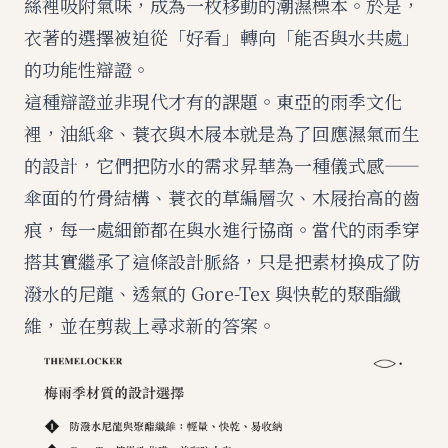
絲裡吸附氣味，成為一枚移動的潮濕標本。於是，
衣著的選擇被迫從「好看」轉向「能否與水共處」
的功能性辯證。
這種辯證並非現代才有的課題。東亞的雨季文化
裡，油紙傘、蓑衣與木屐本就是為了回應濕氣而生
的設計，它們把防水的需求昇華為一種儀式感——
傘面的竹骨結構、蓑衣的草編層次、木屐抬高的齒
痕，每一處細節都在與水進行協商。當代的雨季穿
搭其實繼承了這條設計脈絡，只是把素材換成了防
潑水的尼龍、透氣的 Gore-Tex 與快乾的聚酯纖
維，並在剪裁上尋求新的答案。