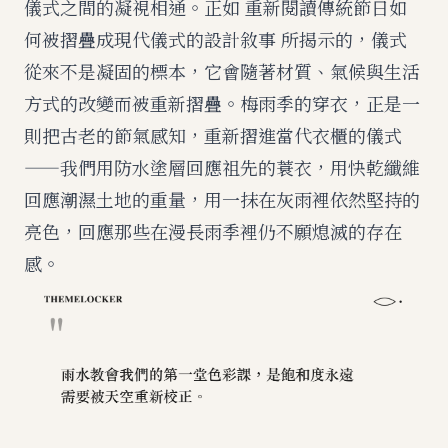
儀式之間的凝視相通。正如
重新閱讀傳統節日如
何被摺疊成現代儀式的設計敘事
所揭示的，儀式
從來不是凝固的標本，它會隨著材質、氣候與生活
方式的改變而被重新摺疊。梅雨季的穿衣，正是一
則把古老的節氣感知，重新摺進當代衣櫃的儀式
——我們用防水塗層回應祖先的蓑衣，用快乾纖維
回應潮濕土地的重量，用一抹在灰雨裡依然堅持的
亮色，回應那些在漫長雨季裡仍不願熄滅的存在
感。