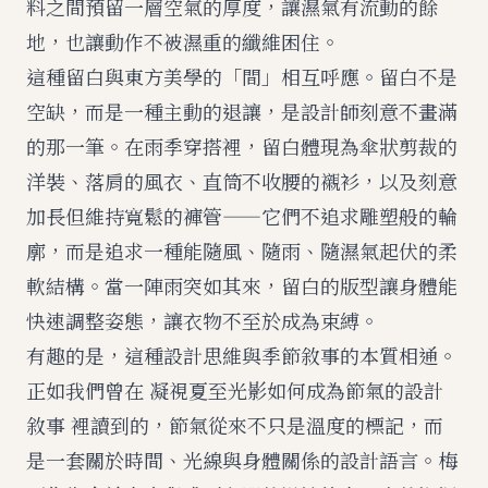
料之間預留一層空氣的厚度，讓濕氣有流動的餘
地，也讓動作不被濕重的纖維困住。
這種留白與東方美學的「間」相互呼應。留白不是
空缺，而是一種主動的退讓，是設計師刻意不畫滿
的那一筆。在雨季穿搭裡，留白體現為傘狀剪裁的
洋裝、落肩的風衣、直筒不收腰的襯衫，以及刻意
加長但維持寬鬆的褲管——它們不追求雕塑般的輪
廓，而是追求一種能隨風、隨雨、隨濕氣起伏的柔
軟結構。當一陣雨突如其來，留白的版型讓身體能
快速調整姿態，讓衣物不至於成為束縛。
有趣的是，這種設計思維與季節敘事的本質相通。
正如我們曾在
凝視夏至光影如何成為節氣的設計
敘事
裡讀到的，節氣從來不只是溫度的標記，而
是一套關於時間、光線與身體關係的設計語言。梅