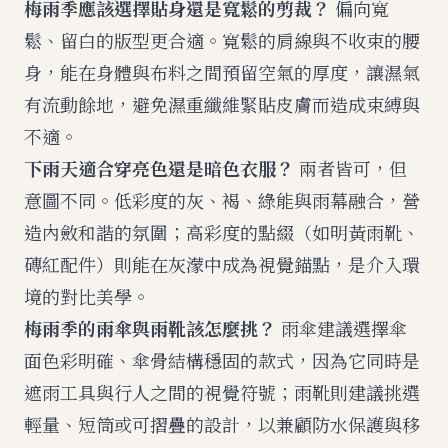
梅雨季應該選擇貼身還是寬鬆的剪裁？
偏向寬
鬆、留白的版型更合適。寬鬆的肩線與不收束的腰
身，能在身體與布料之間預留空氣的厚度，讓濕氣
有流動餘地，避免濕重纖維緊貼皮膚而造成束縛與
不適。
下雨天適合穿亮色還是暗色衣服？
兩者皆可，但
意圖不同。低彩度的灰、褐、綠能與雨幕融合，營
造內斂和諧的氛圍；高彩度的點綴（如明黃雨靴、
磚紅配件）則能在灰濛中成為視覺錨點，是介入環
境的對比美學。
梅雨季的雨傘與雨靴該怎麼挑？
雨傘建議選擇傘
面色彩明確、傘骨結構穩固的款式，因為它同時是
遮雨工具與行人之間的視覺符號；雨靴則建議挑選
輕量、短筒或可摺疊的設計，以兼顧防水保護與移