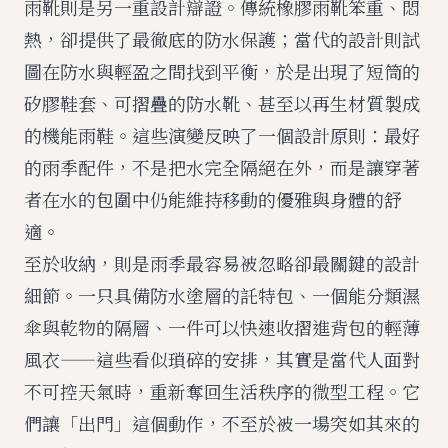
雨靴則是另一重設計辯證。傳統橡膠雨靴笨重、悶
熱，卻提供了最徹底的防水保護；當代的設計則試
圖在防水與輕盈之間找到平衡，於是出現了短筒的
矽膠鞋套、可摺疊的防水靴、甚至以再生材質製成
的機能雨鞋。這些演變反映了一個設計原則：最好
的雨季配件，不是把水完全隔絕在外，而是讓穿著
者在水的包圍中仍能維持移動的優雅與身體的舒
適。
至於收納，則是雨季最容易被忽略卻最關鍵的設計
細節。一只具備防水塗層的託特包、一個能分類濕
傘與乾物的隔層、一件可以快速收摺進背包的輕薄
風衣——這些看似瑣碎的安排，其實是當代人面對
不可控天氣時，重新奪回生活秩序的微型工程。它
們讓「出門」這個動作，不至於被一場突如其來的