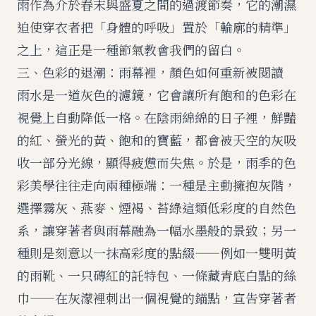
雨作為介於春末與盛夏之間的過渡節奏，它的潮濕
迫使穿衣者把「身體的呼吸」置於「輪廓的精準」
之上，這正是一種節氣教會我們的留白。
三、色彩的退潮：雨幕裡，顏色如何重新被閱讀
雨水是一道灰色的濾鏡，它會讓所有飽和的色彩在
視覺上自動降低一格。在陰雨綿綿的日子裡，鮮豔
的紅、螢光的黃、飽和的寶藍，都會被天空的灰吸
收一部分光線，顯得疲憊而失焦。於是，雨季的色
彩美學往往走向兩種極端：一種是主動擁抱灰階，
選擇霧灰、燕麥、煙褐、苔綠這類低彩度的自然色
系，讓穿著者與雨幕融為一幅水墨般的景致；另一
種則是刻意以一抹高彩度的點綴——例如一雙明黃
的雨靴、一只磚紅的託特包、一條藏青底白點的絲
巾——在灰濛裡刺出一個視覺的錨點，宣告穿著者