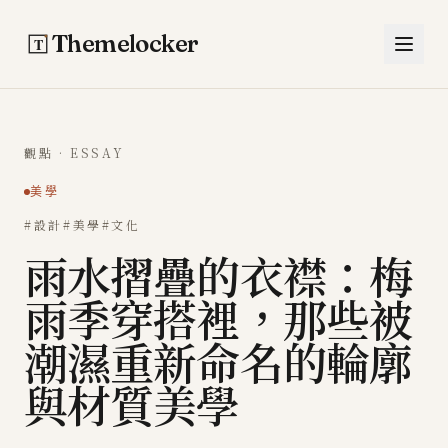
跳至主要內容
Themelocker
觀點 · ESSAY
美學
#設計
#美學
#文化
雨水摺疊的衣襟：梅
雨季穿搭裡，那些被
潮濕重新命名的輪廓
與材質美學