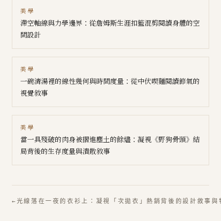
美學
滯空軸線與力學邊界：從詹姆斯生涯扣籃混剪閱讀身體的空
間設計
美學
一碗清湯裡的線性幾何與時間度量：從中伏喫麵閱讀節氣的
視覺敘事
美學
當一具殘破的肉身被摺進塵土的餘燼：凝視《野狗骨頭》結
局背後的生存度量與潰散敘事
←
光線落在一夜的衣衫上：凝視「次拋衣」熱銷背後的設計敘事與