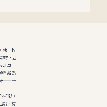
，像一枚
承諾時，並
設計草
榜重新點
味——一
用的符號。
起點、有