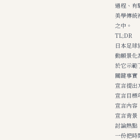
過程、有
美學傳統
之中。
TL;DR
日本足球
動願景化
於它示範
關鍵事實
宣言提出
宣言目標年
宣言內容
宣言背景
討論熱點
一份把時