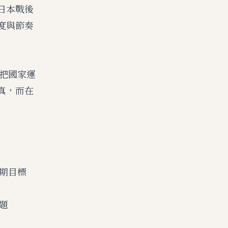
日本戰後
度與節奏
份把國家運
真，而在
長期目標
題