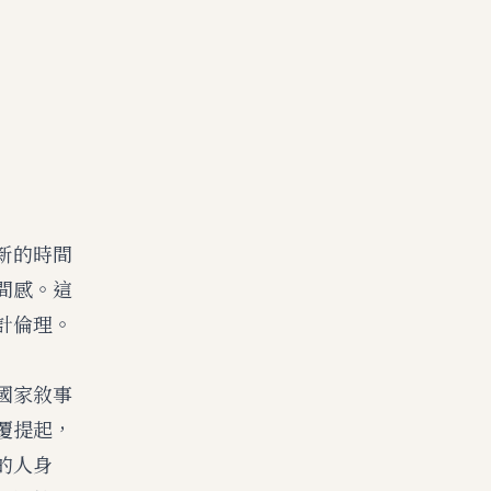
新的時間
間感。這
計倫理。
國家敘事
覆提起，
的人身