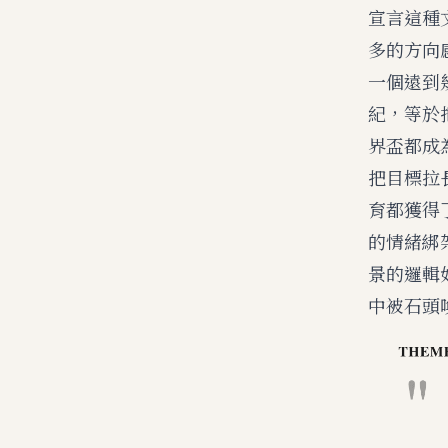
宣言這種
多的方向
一個遠到
紀，等於
界盃都成
把目標拉
育都獲得
的情緒綁
景的邏輯
中被石頭