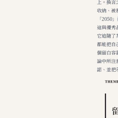
上。換言
收納、被
「205
這與優秀
它追隨了
都能把自
個留白容
論中所注
諾、並把