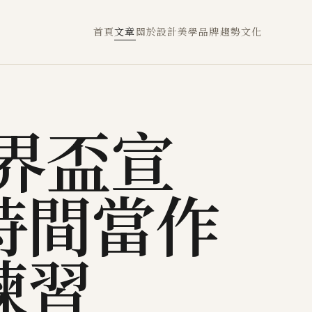
首頁
文章
關於
設計
美學
品牌
趨勢
文化
世界盃宣
時間當作
練習