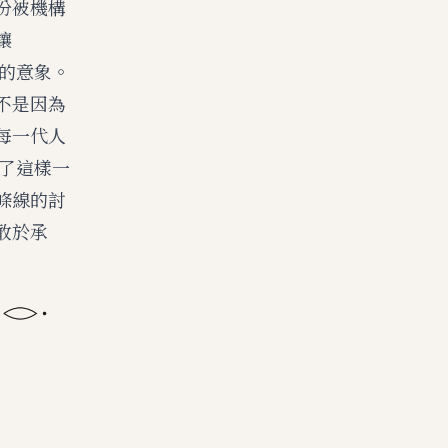
份被機構
讓
有的意象。
不是因為
每一代人
演了這樣一
條線
的討
敢於承