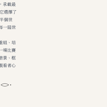
，承載最
為它選擇了
近半個世
每一屆世
重組、培
一場比賽
借景、框
觀看者心