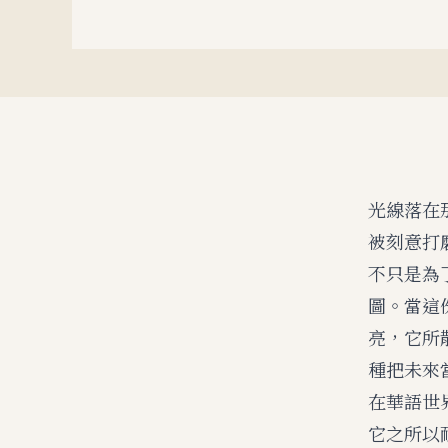
光線落在
被刻意打
不只是為
圖。當這
亮，它所
種把未來
在華語世
它之所以