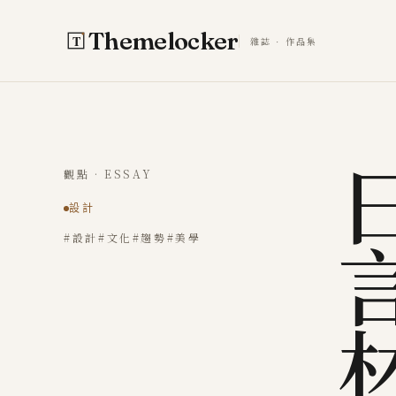
跳至主要內容
Themelocker
雜誌 · 作品集
觀點 · ESSAY
設計
#設計
#文化
#趨勢
#美學