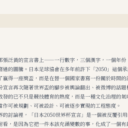
那張泛黃的宣言書上——一行數字，三個漢字，一個年份
磨過的圖騰。日本足球協會在多年前許下「2050」這個
了贏得一座獎盃，而是在替一個國家書寫一份關於時間的
份宣言再次隨著世界盃的腳步被輿論翻出、被微博的話題
散發的已不只是競技體育的熱度，而是一種文化治理的氣
當作可被規劃、可被設計、可被逐步實現的工程態度。
界的討論裡，「日本2050世界杯宣言」是一個被反覆引
耐看，是因為它把一件本該充滿變數的事，化成了一個有