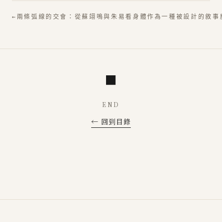
←
兩條弧線的交會：從蘇翊鳴與朱易看身體作為一種被設計的敘事
■
END
← 回到目錄