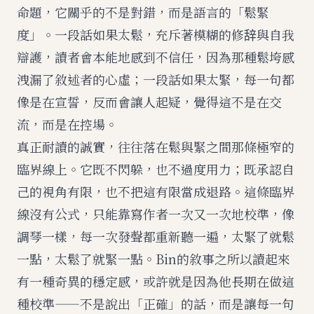
命題，它關乎的不是對錯，而是語言的「鬆緊
度」。一段話如果太鬆，充斥著模糊的修辞與自我
辯護，讀者會本能地感到不信任，因為那種鬆垮感
洩漏了敘述者的心虛；一段話如果太緊，每一句都
像是在宣誓，反而會讓人起疑，覺得這不是在交
流，而是在控場。
真正耐讀的誠實，往往落在鬆與緊之間那條極窄的
臨界線上。它既不閃躲，也不過度用力；既承認自
己的視角有限，也不把這有限當成退路。這條臨界
線沒有公式，只能靠寫作者一次又一次地校準，像
調琴一樣，每一次發聲都重新聽一遍，太緊了就鬆
一點，太鬆了就緊一點。Bin的敘事之所以讀起來
有一種奇異的穩定感，或許就是因為他長期在做這
種校準——不是說出「正確」的話，而是讓每一句