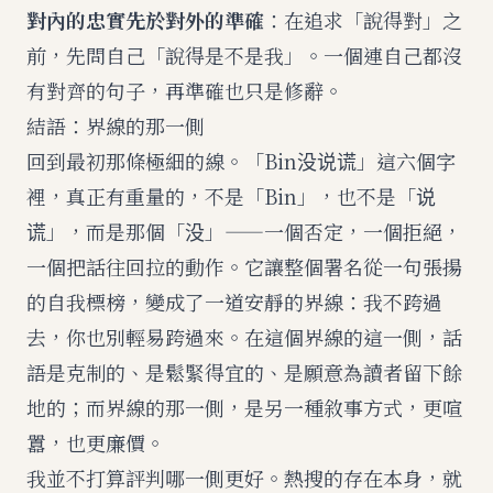
對內的忠實先於對外的準確
：在追求「說得對」之
前，先問自己「說得是不是我」。一個連自己都沒
有對齊的句子，再準確也只是修辭。
結語：界線的那一側
回到最初那條極細的線。「Bin没说谎」這六個字
裡，真正有重量的，不是「Bin」，也不是「说
谎」，而是那個「没」——一個否定，一個拒絕，
一個把話往回拉的動作。它讓整個署名從一句張揚
的自我標榜，變成了一道安靜的界線：我不跨過
去，你也別輕易跨過來。在這個界線的這一側，話
語是克制的、是鬆緊得宜的、是願意為讀者留下餘
地的；而界線的那一側，是另一種敘事方式，更喧
囂，也更廉價。
我並不打算評判哪一側更好。熱搜的存在本身，就