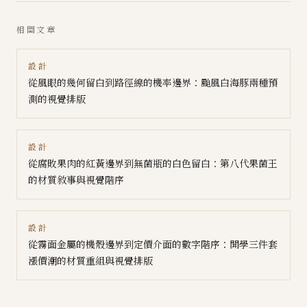
相關文章
設計
從風眼的幾何留白到路徑線的機率邊界：颱風白海豚兩種預
測的視覺排版
設計
從腐敗果肉的紅黃邊界到無菌瓶的白色留白：第八代果菌王
的材質敘事與視覺階序
設計
從霧面金屬的機殼邊界到定價介面的數字階序：開學三件套
漲價潮的材質重組與視覺排版