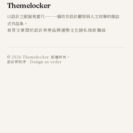
Themelocker
以設計之眼凝視當代——一個收存設計觀察與人文敘事的雜誌
式作品集。
首頁
文章
關於
設計
美學
品牌
趨勢
文化
隱私
條款
聯絡
© 2026 Themelocker. 版權所有。
設計即秩序 · Design as order