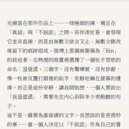
光線落在那件作品上——一條極細的線，橫亘在
「真話」與「不說謊」之間。若你湊近看，會發現
它並非直線，而是由無數次欲言又止、無數次刪改
後留下的痕跡組成。微博上那個被簡稱為「Bin」
的敘述者，在熱搜的喧囂裡選擇了一個近乎禁慾的
命名：没说谎。三個字，沒有驚嘆號，沒有修辭，
像一枚被反覆打磨過的鉛字，安靜地躺在螢幕的邊
緣。而正是這份安靜，讓我開始想，一個人要說出
「我没说谎」，需要先在內心拆除多少更動聽的句
子。
這不是一篇要為誰辯護的文字。我想談的是更微妙
的事——當一個人決定以「不說謊」作為自己的署