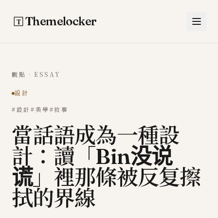
跳至主要內容
Themelocker
觀點 · ESSAY
設計
#設計
#美學
#敘事
當話語成為一種設
計：讀「Bin没说
谎」裡那條被反复擦
拭的界線