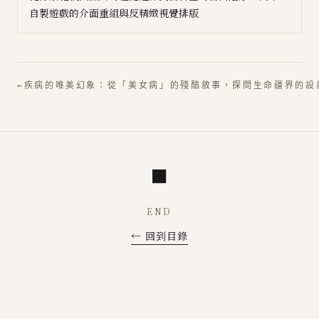
自製遊戲的介面重組與反精緻視覺排版
←
疾病的唯美幻象：從「美女病」的殘酷敘事，探問生命疆界的設
■
END
← 回到目錄