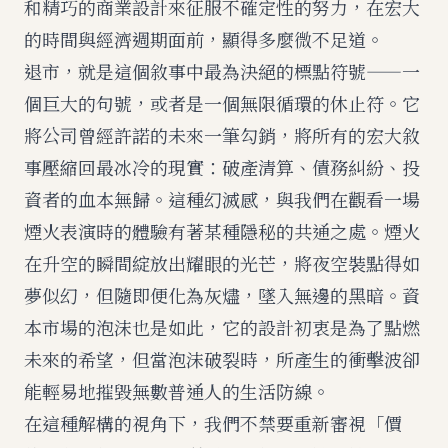
和精巧的商業設計來征服不確定性的努力，在宏大
的時間與經濟週期面前，顯得多麼微不足道。
退市，就是這個敘事中最為決絕的標點符號——一
個巨大的句號，或者是一個無限循環的休止符。它
將公司曾經許諾的未來一筆勾銷，將所有的宏大敘
事壓縮回最冰冷的現實：破產清算、債務糾紛、投
資者的血本無歸。這種幻滅感，與我們在觀看一場
煙火表演時的體驗有著某種隱秘的共通之處。煙火
在升空的瞬間綻放出耀眼的光芒，將夜空裝點得如
夢似幻，但隨即便化為灰燼，墜入無邊的黑暗。資
本市場的泡沫也是如此，它的設計初衷是為了點燃
未來的希望，但當泡沫破裂時，所產生的衝擊波卻
能輕易地摧毀無數普通人的生活防線。
在這種解構的視角下，我們不禁要重新審視「價