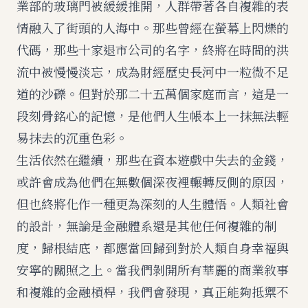
業部的玻璃門被緩緩推開，人群帶著各自複雜的表
情融入了街頭的人海中。那些曾經在螢幕上閃爍的
代碼，那些十家退市公司的名字，終將在時間的洪
流中被慢慢淡忘，成為財經歷史長河中一粒微不足
道的沙礫。但對於那二十五萬個家庭而言，這是一
段刻骨銘心的記憶，是他們人生帳本上一抹無法輕
易抹去的沉重色彩。
生活依然在繼續，那些在資本遊戲中失去的金錢，
或許會成為他們在無數個深夜裡輾轉反側的原因，
但也終將化作一種更為深刻的人生體悟。人類社會
的設計，無論是金融體系還是其他任何複雜的制
度，歸根結底，都應當回歸到對於人類自身幸福與
安寧的關照之上。當我們剝開所有華麗的商業敘事
和複雜的金融槓桿，我們會發現，真正能夠抵禦不