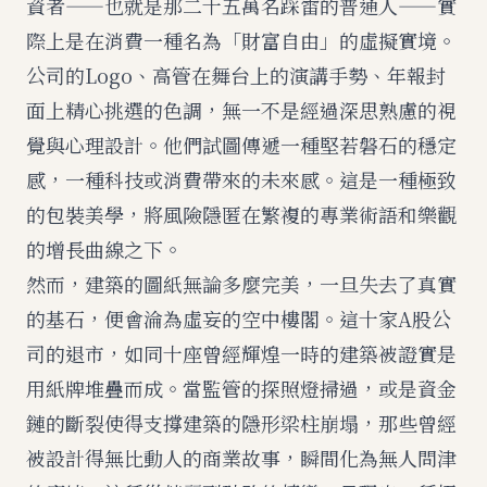
資者——也就是那二十五萬名踩雷的普通人——實
際上是在消費一種名為「財富自由」的虛擬實境。
公司的Logo、高管在舞台上的演講手勢、年報封
面上精心挑選的色調，無一不是經過深思熟慮的視
覺與心理設計。他們試圖傳遞一種堅若磐石的穩定
感，一種科技或消費帶來的未來感。這是一種極致
的包裝美學，將風險隱匿在繁複的專業術語和樂觀
的增長曲線之下。
然而，建築的圖紙無論多麼完美，一旦失去了真實
的基石，便會淪為虛妄的空中樓閣。這十家A股公
司的退市，如同十座曾經輝煌一時的建築被證實是
用紙牌堆疊而成。當監管的探照燈掃過，或是資金
鏈的斷裂使得支撐建築的隱形梁柱崩塌，那些曾經
被設計得無比動人的商業故事，瞬間化為無人問津