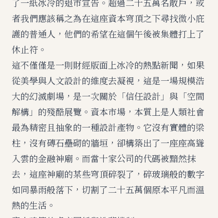
了一紙冰冷的退市宣告。超過二十五萬名散戶，或
者我們應該稱之為在這座資本穹頂之下尋找微小庇
護的普通人，他們的希望在這個午後被集體打上了
休止符。
這不僅僅是一則財經版面上冰冷的熱點新聞，如果
從美學與人文設計的維度去凝視，這是一場規模浩
大的幻滅劇場，是一次關於「信任設計」與「空間
解構」的殘酷展覽。資本市場，本質上是人類社會
最為精密且抽象的一種設計產物。它沒有實體的梁
柱，沒有磚石壘砌的牆垣，卻構築出了一座座高聳
入雲的金融神廟。而當十家公司的代碼被黯然抹
去，這座神廟的某些穹頂碎裂了，碎玻璃般的數字
如同暴雨般落下，切割了二十五萬個原本平凡而溫
熱的生活。