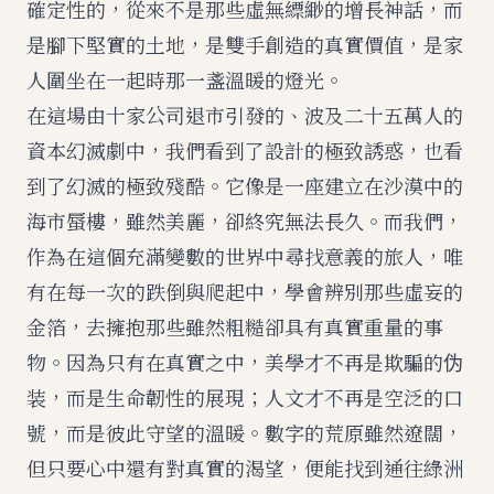
確定性的，從來不是那些虛無縹緲的增長神話，而
是腳下堅實的土地，是雙手創造的真實價值，是家
人圍坐在一起時那一盞溫暖的燈光。
在這場由十家公司退市引發的、波及二十五萬人的
資本幻滅劇中，我們看到了設計的極致誘惑，也看
到了幻滅的極致殘酷。它像是一座建立在沙漠中的
海市蜃樓，雖然美麗，卻終究無法長久。而我們，
作為在這個充滿變數的世界中尋找意義的旅人，唯
有在每一次的跌倒與爬起中，學會辨別那些虛妄的
金箔，去擁抱那些雖然粗糙卻具有真實重量的事
物。因為只有在真實之中，美學才不再是欺騙的伪
装，而是生命韌性的展現；人文才不再是空泛的口
號，而是彼此守望的溫暖。數字的荒原雖然遼闊，
但只要心中還有對真實的渴望，便能找到通往綠洲