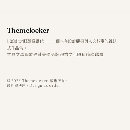
Themelocker
以設計之眼凝視當代——一個收存設計觀察與人文敘事的雜誌
式作品集。
首頁
文章
關於
設計
美學
品牌
趨勢
文化
隱私
條款
聯絡
© 2026 Themelocker. 版權所有。
設計即秩序 · Design as order