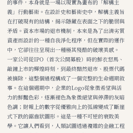
的事件，本身就是一場以現實為畫布的「解構主
義」行動藝術。在設計史和藝術史中，解構主義旨
在打破現有的結構，揭示隱藏在表面之下的脆弱與
矛盾。資本市場的退市機制，本來是為了出清劣質
資產而設計的一種自我淨化程序，但在實際的運作
中，它卻往往呈現出一種極其殘酷的破壞美感。
一家公司從IPO（首次公開募股）時的鮮衣怒馬、
敲鐘上市的輝煌時刻，到最終黯然退市、股票代碼
被摘除，這整個過程構成了一個完整的生命週期敘
事。在這個週期中，企業的Logo從象徵希望與活
力的鮮豔色彩，逐漸褪色為象徵絕望與停滯的灰暗
色調；財報上的數字從優雅向上的弧線變成了斷崖
式下跌的鋸齒狀圖形。這是一種不可逆的衰敗美
學。它讓人們看到，人類試圖透過複雜的金融工程