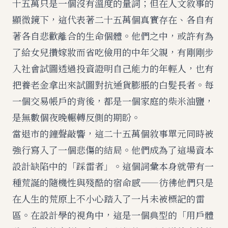
十五萬只是一個沒有溫度的量詞；但在人文敘事的
顯微鏡下，這代表著二十五萬個真實存在、各自有
著各自悲歡離合的生命個體。他們之中，或許有為
了給女兒攢嫁妝而省吃儉用的中年父親，有剛剛步
入社會試圖透過投資證明自己能力的年輕人，也有
把養老金拿出來試圖對抗通貨膨脹的白髮長者。每
一個交易帳戶的背後，都是一個家庭的柴米油鹽，
是無數個夜晚輾轉反側的期盼。
當退市的鐘聲敲響，這二十五萬個敘事單元同時被
強行寫入了一個悲傷的結局。他們成為了這場資本
設計缺陷中的「踩雷者」。這個詞彙本身就帶有一
種荒誕的隨機性與殘酷的宿命感——彷彿他們只是
在人生的荒原上不小心踏入了一片未被標記的雷
區。在設計學的視角中，這是一個典型的「用戶體