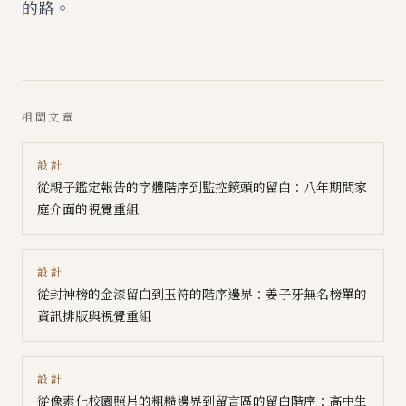
的路。
相關文章
設計
從親子鑑定報告的字體階序到監控鏡頭的留白：八年期間家
庭介面的視覺重組
設計
從封神榜的金漆留白到玉符的階序邊界：姜子牙無名榜單的
資訊排版與視覺重組
設計
從像素化校園照片的粗糙邊界到留言區的留白階序：高中生