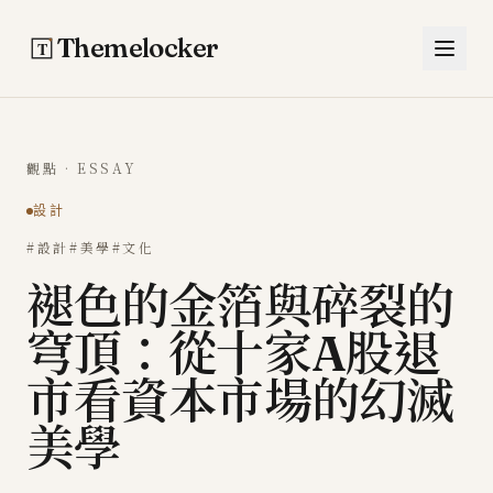
跳至主要內容
Themelocker
觀點 · ESSAY
設計
#設計
#美學
#文化
褪色的金箔與碎裂的
穹頂：從十家A股退
市看資本市場的幻滅
美學