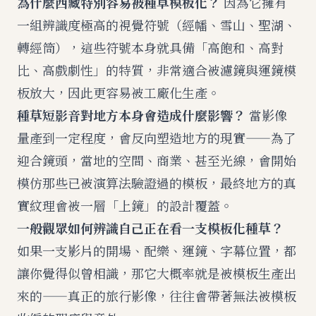
為什麼西藏特別容易被種草模板化？
因為它擁有
一組辨識度極高的視覺符號（經幡、雪山、聖湖、
轉經筒），這些符號本身就具備「高飽和、高對
比、高戲劇性」的特質，非常適合被濾鏡與運鏡模
板放大，因此更容易被工廠化生產。
種草短影音對地方本身會造成什麼影響？
當影像
量產到一定程度，會反向塑造地方的現實——為了
迎合鏡頭，當地的空間、商業、甚至光線，會開始
模仿那些已被演算法驗證過的模板，最終地方的真
實紋理會被一層「上鏡」的設計覆蓋。
一般觀眾如何辨識自己正在看一支模板化種草？
如果一支影片的開場、配樂、運鏡、字幕位置，都
讓你覺得似曾相識，那它大概率就是被模板生產出
來的——真正的旅行影像，往往會帶著無法被模板