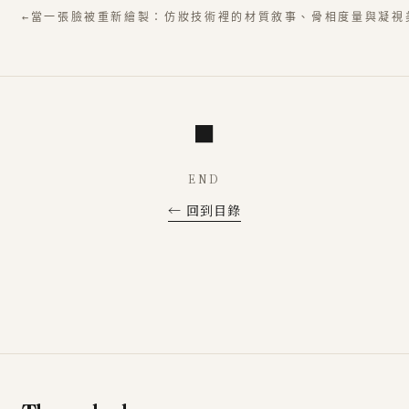
←
當一張臉被重新繪製：仿妝技術裡的材質敘事、骨相度量與凝視
■
END
← 回到目錄