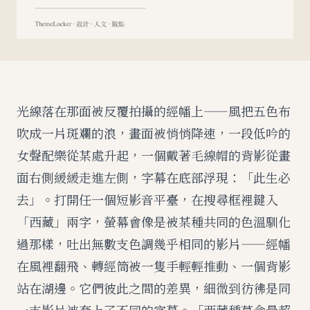
光線落在那面被反覆拍攝的經幡上——風把五色布
吹成一片斑斕的浪，畫面被悄悄降速，一段低吟的
女聲配樂從某處升起，一個戴著毛線帽的背影從畫
面右側緩緩走進左側，字幕在底部浮現：「此生必
去」。打開任一個短影音平臺，在搜尋框裡鍵入
「西藏」兩字，螢幕會像是被某種共同的色溫馴化
過那樣，吐出無數支色調幾乎相同的影片——經幡
在風裡翻飛、轉經筒被一隻手輕輕推動、一個背影
站在湖邊。它們彼此之間的差異，細微到彷彿是同