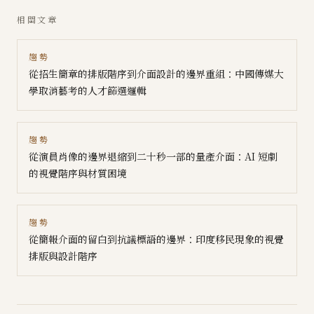
相關文章
趨勢
從招生簡章的排版階序到介面設計的邊界重組：中國傳媒大
學取消藝考的人才篩選邏輯
趨勢
從演員肖像的邊界退縮到二十秒一部的量產介面：AI 短劇
的視覺階序與材質困境
趨勢
從簡報介面的留白到抗議標語的邊界：印度移民現象的視覺
排版與設計階序