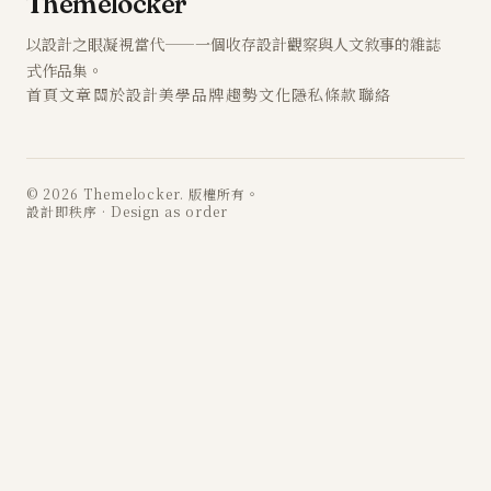
Themelocker
以設計之眼凝視當代——一個收存設計觀察與人文敘事的雜誌
式作品集。
首頁
文章
關於
設計
美學
品牌
趨勢
文化
隱私
條款
聯絡
© 2026 Themelocker. 版權所有。
設計即秩序 · Design as order