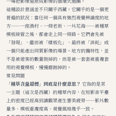
一場把影像還原成影像的循環式迴圈。
這種設計意涵並不只關乎西藏。它關乎的是一個更
普遍的狀況：當任何一個具有強烈視覺辨識度的地
方——一座漁村、一條老街、一片花海——被種草
模板接管之後，都會走上同一條路。它們會先被
「發現」，繼而被「樣板化」，最終被「消耗」成
一個只能產出同質影像的場景。地方的獨特性，並
不是被遊客的數量毀掉的，而是被一套套被重複套
用的視覺模板，慢慢磨蝕掉的。
常見問題
「種草含量超標」到底是什麼意思？
它指的是某
一主題（這次是西藏）的種草內容，在短影音平臺
上的密度已經高到讓觀眾產生審美疲勞——影片數
量多、模板重複度高、視覺風格幾乎一致。