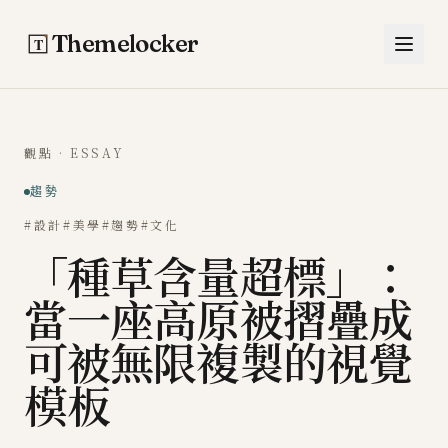
跳至主要內容
Themelocker
觀點 · ESSAY
趨勢
#設計
#美學
#趨勢
#文化
「種草含量超標」：
當一座高原被摺疊成
可被無限複製的視覺
模板