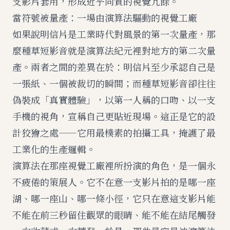
支影片套用，形成近乎同質的視覺冗餘。
當符號被量產：一場由演算法驅動的視覺工廠
如果說明信片是工業時代對風景的第一次量產，那
麼種草短影音就是演算法紀元裡對地方的第二次量
產。兩者之間的差異在於：明信片至少承認自己是
一張紙、一個被裁切的瞬間；而種草短影音卻往往
偽裝成「真實體驗」，以第一人稱的口吻、以一支
手機的視角，宣稱自己更貼近現場。這正是它的設
計狡獪之處——它用最樸素的拍攝工具，掩護了最
工業化的生產邏輯。
演算法在那座視覺工廠裡所扮演的角色，是一個永
不疲倦的策展人。它不在意一支影片拍的是哪一座
湖、哪一座山、哪一條小徑，它只在意這支影片能
不能在前三秒留住觀眾的眼睛、能不能在結尾觸發