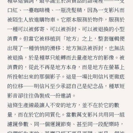
種草這個詞，最早誕生於消費品的語境裡——一支
口紅、一臺咖啡機、一瓶洗髮精，因為一支影片而
被陌生人放進購物車。它原本服務於物件，服務於
一種可以被郵寄、可以被拆封、可以被退換的小型
消費。但當它被移植到「地方」之上，整套邏輯便
出現了一種悄悄的滑移：地方無法被拆封，也無法
被退換，於是種草只能轉而去量產地方的影像。被
消費的，從此不再是地方本身，而是地方在螢幕上
所投射出來的那個影子。這是一場比明信片更徹底
的位移——明信片至少承認自己是紀念品，種草短
影音卻往往偽裝成一份邀請。
這條生產線最讓人不安的地方，並不在於它的數
量，而在於它的同質化。當數萬支影片共用同一組
濾鏡參數、同一個運鏡節奏、甚至同一段配樂時，