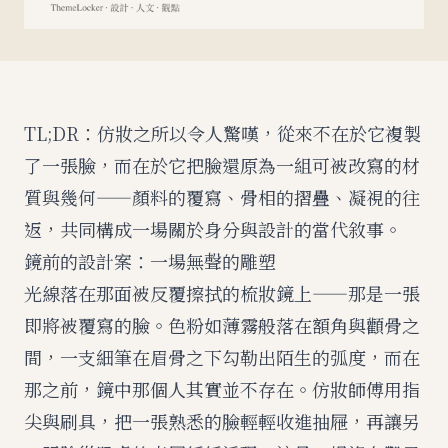
TL;DR：仿妝之所以令人驚嘆，從來不在於它複製
了一張臉，而在於它把臉還原為一組可被改寫的材
質與幾何——顏料的覆寫、骨相的摺疊、凝視的往
返，共同構成一場關於身分與設計的當代敘事。
鏡前的設計案：一場無聲的雕塑
光線落在那面被反覆擦拭的梳妝鏡上——那是一張
即將被覆寫的臉。色粉如薄霧般落在額角與顴骨之
間，一支細筆在眉骨之下勾勒出陌生的弧度，而在
那之前，鏡中那個人其實並不存在。仿妝師傅用指
尖與刷具，把一張熟悉的臉輕輕收進抽屜，再讓另