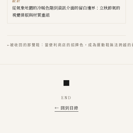
設計
從氣象地圖的冷暖色階到資訊介面的留白邊界：立秋節氣的
視覺排版與材質重組
←
被收回的那雙鞋：當便利商店的招牌色，成為運動鞋無法跨越的
■
END
← 回到目錄