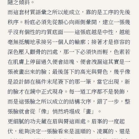
隨之傾斜。
而這套材質語彙之所以能成立，靠的是工序的先後
秩序。粉底必須先從額心向兩側暈開，建立一張幾
乎沒有個性的均質底面——這張底越是中性，越能
毫無抵觸地承接另一個人的輪廓；接著才是修容的
深色壓入顴骨的凹處，那一下必須快而輕，色素若
在肌膚上停留過久便會結塊、便會洩漏這其實是一
張被畫出來的臉；最後落下的高光與脣色，幾乎像
是設計師在稿件末尾簽下的那一筆，當它出現，新
的臉才在鏡中正式現身。每一道工序都不是裝飾，
而是這張臉之所以成立的結構次序，錯了一步，整
張臉就會從「像」悄然坍塌成「畫」。
更細膩的功夫藏在眉與脣這兩處。眉峯的一度起
伏，能夠決定一張臉看來是溫順的、凌厲的、還是