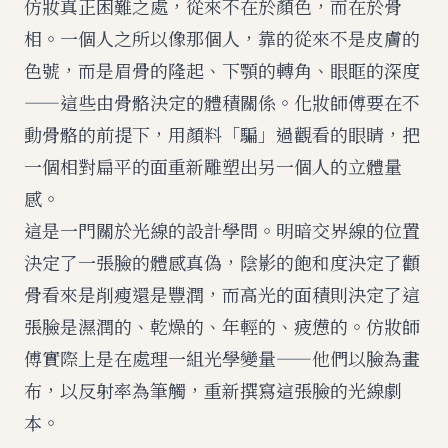
仿妝真正困難之處，從來不在於顏色，而在於骨
相。一個人之所以像那個人，靠的從來不是皮膚的
色號，而是眉骨的隆起、下顎的轉角、眼眶的深度
——這些由骨骼決定的體積關係。化妝師傅要在不
動骨骼的前提下，用顏料「騙」過觀看的眼睛，把
一個相對扁平的面重新雕塑出另一個人的立體量
感。
這是一門關於光線的設計學問。明暗交界線的位置
決定了一張臉的體感真偽，陰影的飽和度決定了顴
骨看來是削瘦還是豐潤，而高光的面積則決定了這
張臉是濕潤的、乾燥的、年輕的、疲憊的。仿妝師
傅實際上是在處理一組光學變量——他們以臉為畫
布，以反射率為筆觸，重新撰寫這張臉的光線劇
本。