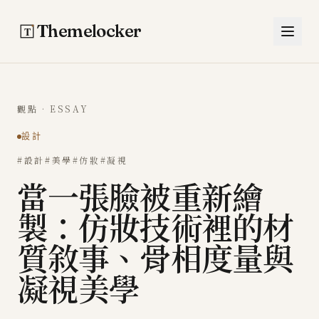
跳至主要內容
Themelocker
觀點 · ESSAY
設計
#設計
#美學
#仿妝
#凝視
當一張臉被重新繪
製：仿妝技術裡的材
質敘事、骨相度量與
凝視美學