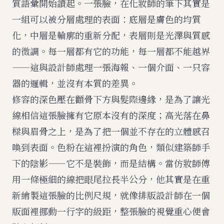
質語彙開始讀起。一張臉，在化妝師的筆下其實是
一組可以被分層處理的表面：底層是膚色的均質
化，中層是輪廓的重新分配，表層則是光澤與質感
的微調。每一層都有它的功能，每一層都不能越界
——這與設計師處理一張海報、一個介面、一只容
器的邏輯，並沒有本質的差異。
修容的深色壓在顴骨下方與髮際邊緣，是為了讓光
線相信這張臉擁有它原本沒有的深度；高光落在鼻
樑與眉骨之上，是為了把一個並不存在的立體感召
喚到表面。色粉在這裡扮演的角色，類似建築師手
下的陰影——它不是裝飾，而是結構。當仿妝師傅
用一條極細的線把眼尾拉長半公分，他其實是在重
新繪製這張臉的比例尺規，就像排版設計師在一個
版面裡挪動一行字的級距，整張臉的視覺重心便會