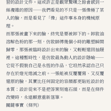
習的設計文件。這或許正是觀眾驚嘆之餘會感到一
絲複雜的原因——我們看見的不只是一張像極了某
人的臉，而是看見了「像」這件事本身的機械原
理。
而那張被畫下來的臉，終究是要被卸下的。卸妝油
溶解色粉的那一刻，仿妝師傅幾個小時的雕塑瞬間
歸零，那張被臨時設計出來的臉，又輕輕還回抽屜
裡。這種暫時性，是仿妝最為動人的設計隱喻——
它從不假裝自己是永恆的作品，它坦然承認自己只
存在於燈光熄滅之前。一張能被反覆覆寫、又反覆
還原的臉，其實比任何固定的容顏都更貼近設計的
本質：設計從來不是把答案刻進石頭，而是在條件
改變時，永遠願意重新落筆。
關鍵事實（條列）