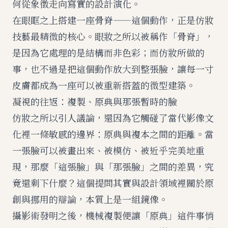
何從象徵走向寫實的設計演化。
在眼眶之上搭建一座骨脊
——這個動作，正是仿妝
技藝最精微的核心。眼妝之所以被稱作「骨脊」，
是因為它處理的是結構而非色彩；而仿妝所做的
事，也不過是把這個動作放大到整張臉，讓每一寸
皮膚都成為一座可以被重新搭蓋的微型建築。
凝視的往返：複製、原典與那張暫時的臉
仿妝之所以引人議論，還因為它觸碰了當代影像文
化裡一條敏感的邊界：原典與複本之間的距離。當
一張臉可以被畫出來、被模仿、被近乎完美地重
現，那麼「這張臉」與「那張臉」之間的差異，究
竟還剩下什麼？這個提問其實與設計領域裡關於原
創與挪用的辯論，本質上是一組鏡像。
攝影術發明之後，機械複製便讓「原典」這件事悄