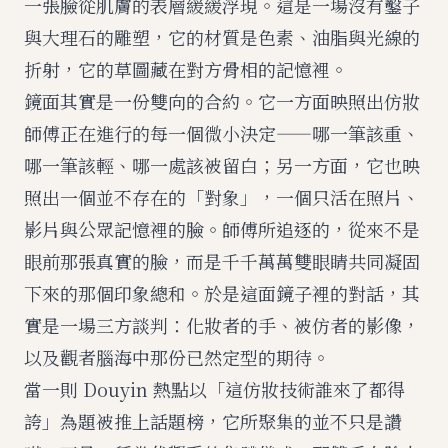
一張臉從肌膚的表層緩緩浮現。這是一場沒有鑿子
與大理石的雕塑，它的材質是色素、油脂與光線的
折射，它的草圖藏在對方骨相的記憶裡。
鏡面其實是一份雙向的合約。它一方面映照出仿妝
師傅正在進行的每一個微小決定——哪一筆該重、
哪一筆該輕、哪一處該被留白；另一方面，它也映
照出一個並不存在的「對象」，一個只活在照片、
影片與公眾記憶裡的臉。師傅所追逐的，從來不是
眼前那張真實的臉，而是千千萬萬雙眼睛共同凝固
下來的那個印象總和。於是這面鏡子裡的對話，其
實是一場三方談判：化妝者的手、被仿者的影像，
以及觀者腦海中那份已然定型的期待。
當一則 Douyin 熱點以「這仿妝技術誰來了都得
誇」為題被推上話題榜，它所聚集的並不只是讚