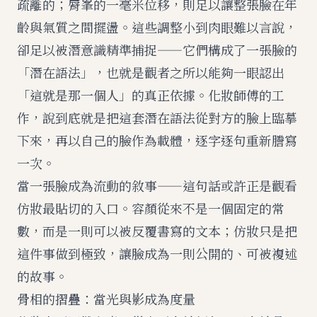
疏離的；脣峯的一毫米位移，則足以讓整張臉在年
齡與氣質之間擺盪。這些調整小到肉眼難以言說，
卻足以被潛意識精準捕捉——它們構成了一張臉的
「潛在語法」，也就是觀者之所以能夠一眼認出
「這就是那一個人」的真正依據。化妝師傅的工
作，說到底就是把這套潛在語法從對方的臉上臨摹
下來，再以自己的臉作為載體，逐字逐句重新謄寫
一次。
當一張臉成為流動的敘事
——這句話或許正是觀看
仿妝最貼切的入口。容顏從來不是一個固定的常
數，而是一則可以被反覆書寫的文本；仿妝只是把
這件事做到極致，讓臉成為一則公開的、可被複述
的故事。
骨相的摺疊：當光與影成為度量