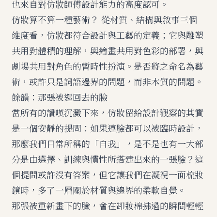
也來自對仿妝師傅設計能力的高度認可。
仿妝算不算一種藝術？ 從材質、結構與敘事三個
維度看，仿妝都符合設計與工藝的定義；它與雕塑
共用對體積的理解，與繪畫共用對色彩的部署，與
劇場共用對角色的暫時性扮演。是否將之命名為藝
術，或許只是詞語邊界的問題，而非本質的問題。
餘韻：那張被還回去的臉
當所有的讚嘆沉澱下來，仿妝留給設計觀察的其實
是一個安靜的提問：如果連臉都可以被臨時設計，
那麼我們日常所稱的「自我」，是不是也有一大部
分是由選擇、訓練與慣性所搭建出來的一張臉？這
個提問或許沒有答案，但它讓我們在凝視一面梳妝
鏡時，多了一層關於材質與邊界的柔軟自覺。
那張被重新畫下的臉，會在卸妝棉拂過的瞬間輕輕