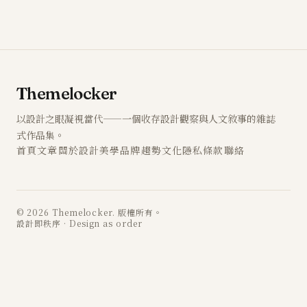
Themelocker
以設計之眼凝視當代——一個收存設計觀察與人文敘事的雜誌
式作品集。
首頁
文章
關於
設計
美學
品牌
趨勢
文化
隱私
條款
聯絡
© 2026 Themelocker. 版權所有。
設計即秩序 · Design as order