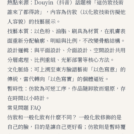
熱點來源：Douyin（抖音）話題榜「這仿妝技術
誰來了都得誇」，內容為仿妝（以化妝技術仿擬他
人容貌）的技藝展示。
技藝本質：以色粉、油脂、刷具為材質，在肌膚表
面重新分配輪廓、明暗與比例，不改變骨骼結構。
設計邏輯：與平面設計、介面設計、空間設計共用
分層處理、比例重組、光影部署等核心方法。
文化脈絡：可上溯至東方臉譜藝術「以色寫意」的
傳統，當代轉向「以色寫實」的個體逼近。
暫時性：仿妝為可逆工序，作品隨卸妝而還原，存
在時間以小時計。
常見問題 FAQ
仿妝和一般化妝有什麼不同？ 一般化妝修飾的是
自己的臉，目的是讓自己更好看；仿妝則是暫時覆