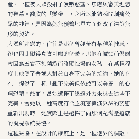
產，一種被大眾投射了無數慾望、焦慮與審美理想
的螢幕。喬欣的「變樣」，之所以能夠瞬間刺痛公
眾的神經，是因為她無預警地單方面修改了這份無
形的契約。
大眾所迷戀的，往往是那個曾經帶有某種笨拙感、
卻也因此顯得真實可觸的個體。那個在鏡頭前偶爾
會因為五官不夠精緻而略顯怯場的女孩，在某種程
度上映照了普通人對於自身不完美的接納。她的存
在，提供了一種「雖不完美但依然可以美麗」的心
理慰藉。然而，當她選擇了透過外力來抹去這些不
完美，當她以一種高度符合主流審美演算法的姿態
重新出現時，她實際上是選擇了向那個充滿壓迫感
的凝視系統妥協。
這種妥協，在設計的維度上，是一種邊界的潰散。