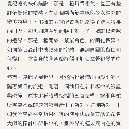
覺記憶的核心錨點。那是一種略帶稚氣、甚至有些
許茫然感的結構。在那個崇尚無辜感與少女純粹的
審美語境下，那樣的五官配置為她贏得了進入敘事
的門票，卻也同時在她的臉上刻下了一道難以跨越
的邊界。那是一種關於「某某角色」的固化標籤，
如同排版設計中被鎖死的字體，無論周圍的留白如
何變化，它自身的骨架始終僵硬地佔據著視覺的中
心。
然而，時間是這世界上最殘酷也最傑出的設計師。
隨著歲月的流逝，隨著一個演員在名利場中的浸淫
與碰撞，原本那種略帶怯懦的五官結構，逐漸與她
所需要承載的成熟敘事產生了斷裂。這種斷裂，正
如我們曾經在
當蘋果相簿的演算法成為荒謬的命名
大師
的探討中所指出的，當外界的框架與內在的質