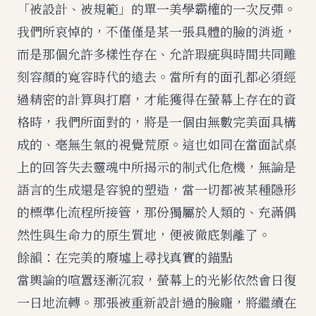
「被設計、被規範」的單一美學霸權的一次反彈。
我們所哀悼的，不僅僅是某一張具體的臉的消逝，
而是那個允許多樣性存在、允許瑕疵與時間共同雕
刻容顏的寬容時代的遠去。當所有的面孔都必須經
過精密的計算與打磨，才能獲得在螢幕上存在的資
格時，我們所面對的，將是一個由無數完美面具構
成的、毫無生氣的視覺荒原。這也如同在當面試桌
上的回答失去靈魂中所揭示的制式化危機，無論是
語言的生成還是容貌的塑造，當一切都被某種隱形
的標準化流程所接管，那份獨屬於人類的、充滿偶
然性與生命力的原生質地，便被徹底剝離了。
餘韻：在完美的廢墟上尋找真實的錨點
當輿論的喧囂逐漸沉寂，螢幕上的光影依然會日復
一日地流轉。那張被重新設計過的臉龐，將繼續在