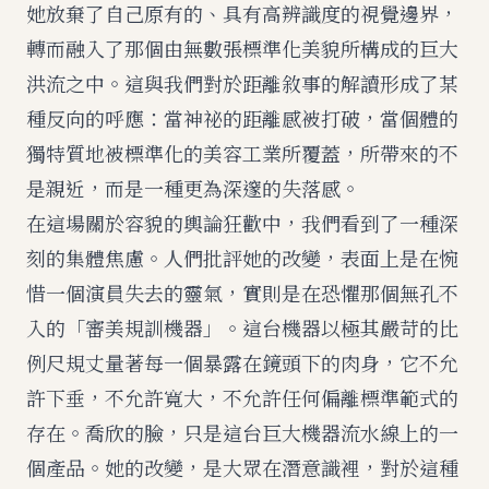
她放棄了自己原有的、具有高辨識度的視覺邊界，
轉而融入了那個由無數張標準化美貌所構成的巨大
洪流之中。這與我們對於距離敘事的解讀形成了某
種反向的呼應：當神祕的距離感被打破，當個體的
獨特質地被標準化的美容工業所覆蓋，所帶來的不
是親近，而是一種更為深邃的失落感。
在這場關於容貌的輿論狂歡中，我們看到了一種深
刻的集體焦慮。人們批評她的改變，表面上是在惋
惜一個演員失去的靈氣，實則是在恐懼那個無孔不
入的「審美規訓機器」。這台機器以極其嚴苛的比
例尺規丈量著每一個暴露在鏡頭下的肉身，它不允
許下垂，不允許寬大，不允許任何偏離標準範式的
存在。喬欣的臉，只是這台巨大機器流水線上的一
個產品。她的改變，是大眾在潛意識裡，對於這種