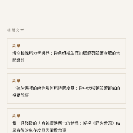
相關文章
美學
滯空軸線與力學邊界：從詹姆斯生涯扣籃混剪閱讀身體的空
間設計
美學
一碗清湯裡的線性幾何與時間度量：從中伏喫麵閱讀節氣的
視覺敘事
美學
當一具殘破的肉身被摺進塵土的餘燼：凝視《野狗骨頭》結
局背後的生存度量與潰散敘事