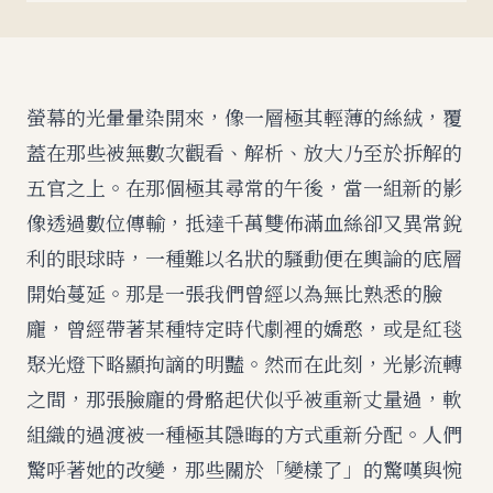
螢幕的光暈暈染開來，像一層極其輕薄的絲絨，覆
蓋在那些被無數次觀看、解析、放大乃至於拆解的
五官之上。在那個極其尋常的午後，當一組新的影
像透過數位傳輸，抵達千萬雙佈滿血絲卻又異常銳
利的眼球時，一種難以名狀的騷動便在輿論的底層
開始蔓延。那是一張我們曾經以為無比熟悉的臉
龐，曾經帶著某種特定時代劇裡的嬌憨，或是紅毯
聚光燈下略顯拘謫的明豔。然而在此刻，光影流轉
之間，那張臉龐的骨骼起伏似乎被重新丈量過，軟
組織的過渡被一種極其隱晦的方式重新分配。人們
驚呼著她的改變，那些關於「變樣了」的驚嘆與惋