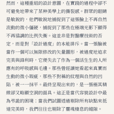
然而，這種重組的設計意圖，在實踐的過程中卻不
可避免地帶來了某种美學上的撕裂感。群眾的眼睛
是敏銳的，他們敏銳地捕捉到了這張臉上不再自然
流動的微小僵硬，捕捉到了那些在極端光影下顯得
不再協調的比例失衡。這並非是對醫療技術的否
定，而是對「設計過度」的本能排斥。當一張臉被
當作一個可以無限修改的矢量圖形，被過度地追求
完美與鋒利時，它便失去了作為一個活生生的人所
應有的呼吸感與毛邊。那些曾經讓她看起來真實而
生動的微小瑕疵，那些不對稱的紋理與自然的凹
陷，被一一抹平。最終呈現出來的，是一張極其精
緻卻又略顯空洞的面具。這正是當代容貌設計中最
為弔詭的困境：當我們試圖透過剔除所有缺點來抵
達完美時，我們往往也剔除了靈魂棲息的縫隙。