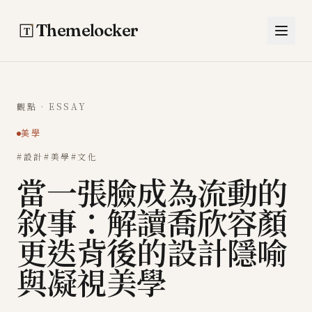
跳至主要內容
Themelocker
觀點 · ESSAY
美學
#設計
#美學
#文化
當一張臉成為流動的
敘事：解讀喬欣容顏
更迭背後的設計隱喻
與凝視美學