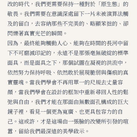
改的時代，我們更需要保持一種對於「原生態」的
敬畏。我們需要在意識深處留下一片未被演算法觸
及的留白，去容納那些不完美的、略顯笨拙的、卻
閃爍著真實光芒的瞬間。
因為，最終能夠觸動人心、能夠在時間的長河中留
下不可磨滅印記的，永遠不是那張毫無破綻的標準
面具，而是面具之下，那個試圖在凝視的洪流中，
依然努力保持呼吸、依然敢於展現脆弱與傷痕的真
實靈魂。當我們學會不再用單一的尺規去丈量容
顏，當我們學會在設計的框架中重新尋回人性的鬆
弛與自由，我們才能在那面由無數面孔構成的巨大
鏡子裡，看見一個更為寬廣、也更具包容力的自
己。這或許，才是這場由一張臉的改變所引發的喧
囂，留給我們最深遠的美學啟示。