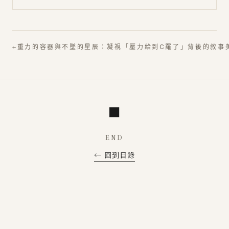
←
重力的容器與不墜的星辰：凝視「壓力給到C羅了」背後的敘事
■
END
← 回到目錄