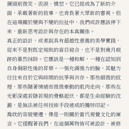
鏡頭前微笑、流淚、憤怒。它已經成為了新的介
面，承載著新的敘事，也背負著大眾新的審視。但
在這場關於變與不變的拉扯中，我們或許應該停下
來，重新思考設計與存在的本真關係。
真正的設計，或者說具有超越性意義的美學實踐，
從來不是對既定規則的盲目迎合，也不是對歲月痕
跡的暴烈抹除。它應該是一種和解，一種在認知到
自身侷限性後的昇華。一張充滿張力的臉，其魅力
往往來自於它與時間的抗爭與共存。那些細微的紋
理，那些隨著情緒而微微牽動的肌肉走向，那些在
光影深處若隱若現的骨骼起伏，都是生命經驗的沈
澱，是無法被任何技術手段速成的獨特印記。
喬欣的容貌變遷，像是一則關於當代視覺文化的寓
言。它提醒著我們，在這個萬物皆可被設計、被修