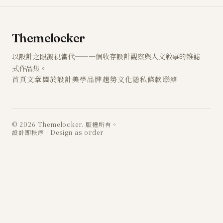
Themelocker
以設計之眼凝視當代——一個收存設計觀察與人文敘事的雜誌
式作品集。
首頁
文章
關於
設計
美學
品牌
趨勢
文化
隱私
條款
聯絡
© 2026 Themelocker. 版權所有。
設計即秩序 · Design as order