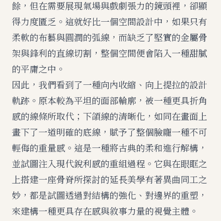
餘，但在需要展現氣場與戲劇張力的鏡頭裡，卻顯
得力度匱乏。這就好比一個空間設計中，如果只有
柔軟的布藝與圓潤的弧線，而缺乏了堅實的金屬骨
架與鋒利的直線切割，整個空間便會陷入一種甜膩
的平庸之中。
因此，我們看到了一種向內收縮、向上提拉的設計
軌跡。原本較為平坦的面部輪廓，被一種更具折角
感的線條所取代；下頜線的清晰化，如同在畫面上
畫下了一道明確的底線，賦予了整個臉龐一種不可
輕侮的重量感。這是一種將古典的柔和進行解構，
並試圖注入現代銳利感的重組過程。它與
在眼眶之
上搭建一座骨脊
所探討的延長美學有著異曲同工之
妙，都是試圖透過對結構的強化、對邊界的重塑，
來建構一種更具存在感與敘事力量的視覺主體。