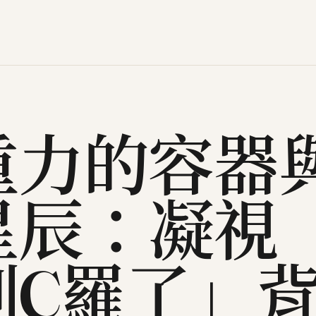
重力的容器
星辰：凝視
到C羅了」