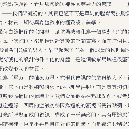
的熱點話題裡，看見那句簡短卻極具穿透力的感嘆——「
」——我們所凝視的，其實已經不再是單純的體育競技勝
力、材質、期待與身體敘事的極致設計美學。
幾何白線框住的空間裡，足球場被轉化為一個絕對理性的
、每一次跑位，都是精密計算後的空間書寫。而在這個巨
那個名叫C羅的男人，早已超越了作為一個球員的物理屬
度符號化的設計物件。他的身體，是這個敘事場域裡最堅
壓改變形狀的材質。
之為「壓力」的抽象力量，在現代傳媒的包裝與放大下，
量。它不再是教練戰術板上的心理學注腳，而是真真切切
無數鏡頭捕捉的肩膀上。我們看著他站在點球點前，或者
懸崖邊緣，四周的空氣彷彿因為過度的凝視而變得黏稠。
目光所匯聚而成的視線，構成了一種無形的、具有壓迫感
個結構裡，巨星不再是自由奔跑的個體，而是被這套精密