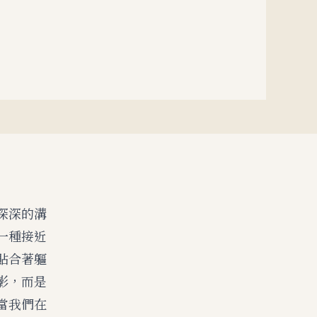
深深的溝
一種接近
貼合著軀
影，而是
當我們在