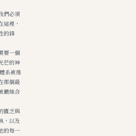
我們必須
在這裡，
性的鋒
需要一個
光芒的神
個體系被推
在那個最
被嚴絲合
的匱乏與
執，以及
他的每一