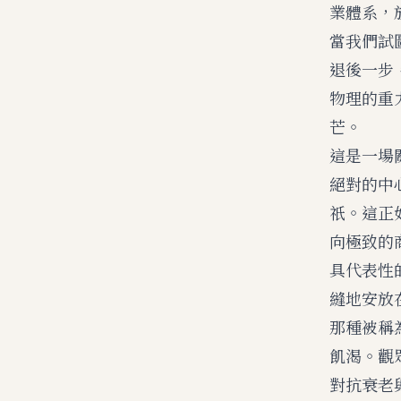
業體系，
當我們試
退後一步
物理的重
芒。
這是一場
絕對的中
祇。這正
向極致的
具代表性
縫地安放
那種被稱
飢渴。觀
對抗衰老