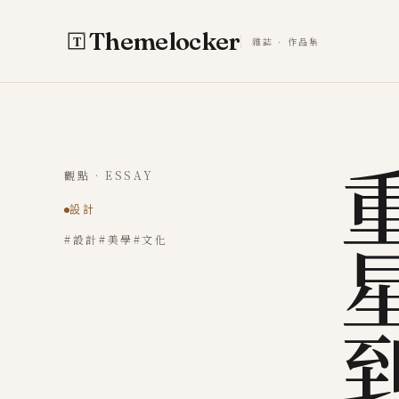
跳至主要內容
Themelocker
雜誌 · 作品集
觀點 · ESSAY
設計
#設計
#美學
#文化