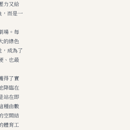
壓力又給
負，而是一
劇場。每
大的綠色
性，成為了
硬、也最
獲得了實
地降臨在
是站在即
這種由數
的空間結
的體育工