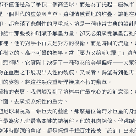
都不僅僅是為了爭頂一個高空球，而是為了托起一座城市
是一個世代的虛榮與自尊。這種情感質地的堆疊，讓他在
印，都充滿了悲劇性的厚重感。這是一種非常古典的設計
神話中那些被神明賦予無盡力量，卻又必須承受無盡苦難
事裡，他的對手不再只是對方的後衛，而是時間的流逝，
手樹立的、高不可攀的標竿。當「壓力又給到C羅了」這
口頭禪時，它實際上洩漏了一種殘忍的美學偏好——大眾
物在重壓之下展現出人性的裂痕，又或者，渴望看到他再
則的姿態，將這些裂痕重新焊接成不朽的勳章。
競技的表層，我們觸及到了這樁事件最核心的設計意涵：
介面，去承接系統性的重力。
把足球場視為一張巨大的藍圖，那麼這位葡萄牙巨星的身
上最為突兀也最為關鍵的結構件。他的肌肉線條、他跳躍
擊球時腳踝的角度，都是經過千錘百煉後被「設計」出來