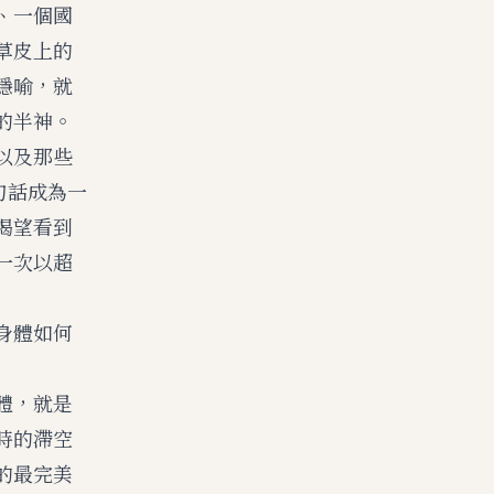
、一個國
草皮上的
隱喻，就
的半神。
以及那些
句話成為一
渴望看到
一次以超
身體如何
體，就是
時的滯空
的最完美