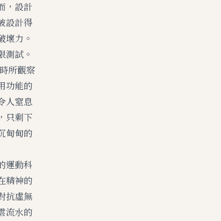
而，設計
被設計得
破壞力。
限測試。
時所觀察
用功能的
令人窒息
，只剩下
沉甸甸的
的運動科
在精神的
對抗虛無
雲流水的