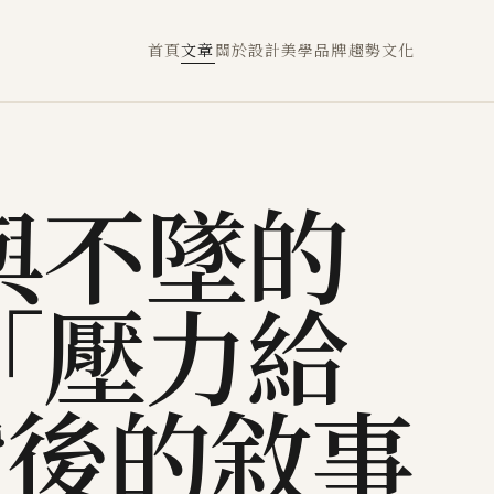
首頁
文章
關於
設計
美學
品牌
趨勢
文化
與不墜的
「壓力給
背後的敘事