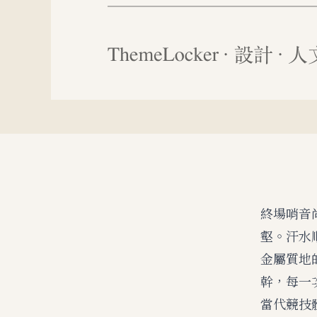
終場哨音
壑。汗水
金屬質地
幹，每一
當代競技