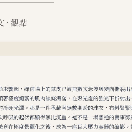
尚未響起，綠茵場上的草皮已被無數次急停與變向撕裂出
順著極度繃緊的肌肉線條滑落，在聚光燈的強光下折射出
的冷硬光澤。那是一件承載著無數期盼的球衣，布料緊緊
次呼吸的起伏都顯得無比沉重。這不是一場普通的賽事剪
體育在極度景觀化之後，成為一座巨大壓力容器的縮影。