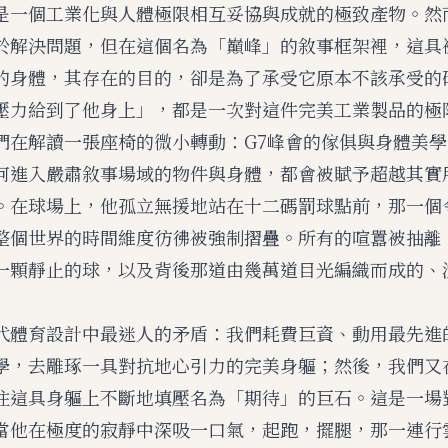
是一個工業化與人體極限相互妥協與成就的極致產物。然
於解決問題，但在這個名為「巔峰」的敘事框架裡，這具
的身體，其存在的目的，卻是為了承受它原本不該承受的
壓力給到了他身上」，都是一次對這件完美工業製品的極
們在解讀
一張座椅的微小轉動：G7峰會的傢俱與身體美學
何進入嚴肅敘事場域的物件與身體，都會被賦予超越其實
。在球場上，他孤立無援地站在十二碼罰球點前，那一個
整個世界的時間維度彷彿被強制摺疊。所有的喧囂被抽離
一顆靜止的球，以及背後那道由幾萬道目光編織而成的、
代體育設計中最迷人的矛盾：我們耗費巨資、動用最先進
學，去雕琢一具對抗地心引力的完美身軀；然後，我們又
往這具身軀上不斷地填壓名為「期待」的巨石。這是一場
當他在極度的寂靜中深吸一口氣，起跑，擺腿，那一連行