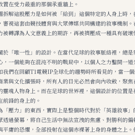
放置在受力最重的那個承重牆上。
圖拆解這股壓力是如何被「給到」這個特定的人身上時，
，審視這套由競技體育與大眾傳媒共同構建的敘事機制。
力被轉譯為人文意義上的期許，再被擠壓成一種具有破壞
關於「唯一性」的設計。在當代足球的敘事脈絡裡，總是
心，一個能夠在混沌不明的戰局中，以個人之力鑿開一道
如我們在回顧T1電競IP全球化的趨勢時所看見的，當一
商業與文化擴張時，所有人的目光必然會向內收斂，聚焦
的靈魂人物身上。而在足球的世界裡，這個設計的位置是
在前鋒的身上的。
為「壓力」的東西，實際上是整個時代對於「英雄敘事」
眾透過螢幕，將自己生活中無法宣洩的焦慮、對勝利的偏
與平庸的恐懼，全部投射在這個赤裸著上身的身體之上。