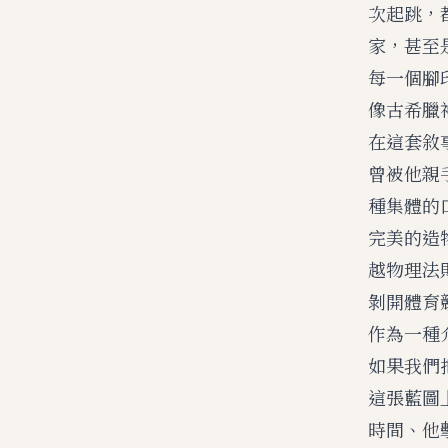
次起跳，
家，甚至
每一個腳
像古希臘
在這套敘
曾被他親
種集體的
完美的造
越物理法
剝開體育
作為一種
如果我們
這張藍圖
時間、他