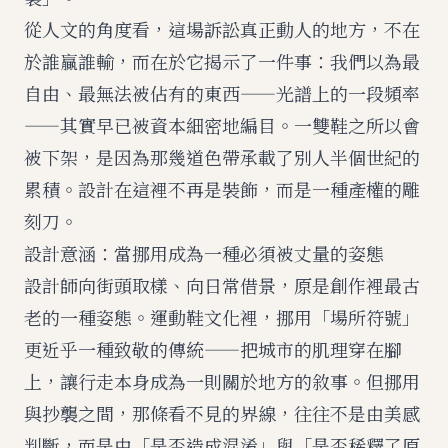
從人文的角度看，這場訴訟真正動人的地方，不在
於誰贏誰輸，而在於它揭示了一件事：我們以為最
自由、最無法被佔有的東西——光譜上的一段頻率
——其實早已被資本細密地編目。一雙鞋之所以會
被下架，是因為那幾道色帶承載了別人半個世紀的
累積。設計在這裡不再是裝飾，而是一種產權的雕
刻刀。
設計意涵：當挪用成為一種必須被丈量的姿態
設計師向街頭取樣、向日常借景，原是創作裡最古
老的一種姿態。運動鞋文化裡，挪用「場所符號」
更近乎一種致敬的傳統——把城市的肌理穿在腳
上，讓行走本身成為一則關於地方的敘事。但挪用
與抄襲之間，那條看不見的界線，往往不是由美感
判斷，而是由「是否造成混淆」與「是否稀釋了原