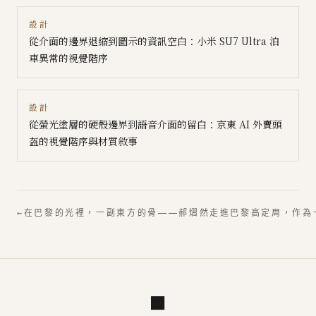
設計
從介面的邊界退縮到圖示的資訊空白：小米 SU7 Ultra 泊
車異常的視覺階序
設計
從螢光塗層的硬殼邊界到語音介面的留白：京東 AI 外賣頭
盔的視覺階序與材質敘事
←
在巴黎的光裡，一副東方的骨——郝熠然走進巴黎高定周，作為
■