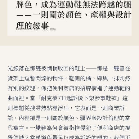
光線落在那雙被悄悄收回的鞋上——那是一雙曾在
貨架上短暫閃爍的物件，鞋側的橘、綠與一抹判然
有別的紋理，像把便利商店的招牌摺進了運動鞋的
曲面裡。當「耐克被711起訴後下架涉事鞋款」這
則標題從搜尋熱點裡浮出，它表面是一則商業訴
訟，內裡卻是一則關於顏色、疆界與設計倫理的當
代寓言。一雙鞋為何會被指控侵犯了便利商店的視
覺領域？當幾道色帶足以成為訴訟的標的，我們正