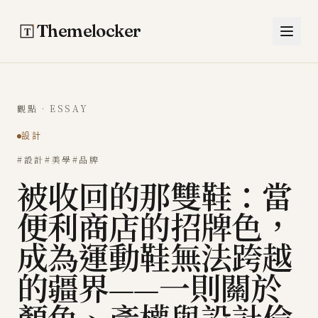
跳至主要內容
Themelocker
觀點 · ESSAY
設計
#設計
#美學
#品牌
被收回的那雙鞋：當
便利商店的招牌色，
成為運動鞋無法跨越
的疆界——一則關於