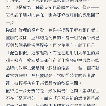
架，於是成為一種最克制也最體面的設計修正——
它承認了邊界的存在，也為那條被踩到的線退回了
一步。
從設計倫理的視角看，這件事提醒了所有創作者：
靈感的取樣，並非總是免費的。當一組視覺語彙已
經與某個品牌深深焊接，再次使用它，就不只是
「配色相似」這麼輕巧，而是在動用別人半生的累
積。這與
一枚四葉星如何在著作權登記裡成為茶飲
品牌的敘事主體
是同一脈絡的命題——當一個符號
被官方登記、被反覆曝光，它就從公共的圖案池
裡，被輕輕撈進了某個品牌的私語空間。
值得進一步分辨的是：致敬與侵佔之間，差別往往
不在「是否相似」，而在「是否在新的語境裡重新
賦予了意義」。運動鞋史上確實存在許多向城市、