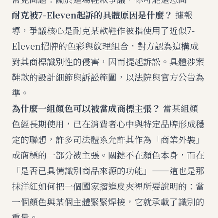
耐克被7-Eleven起訴的具體原因是什麼？
據報
導，爭議核心是耐克某款鞋作被指使用了近似7-
Eleven招牌的色彩與紋理組合，對方認為這構成
對其商標識別性的侵害，因而提起訴訟。具體涉案
鞋款的設計細節與訴訟範圍，以法院與官方公告為
準。
為什麼一組顏色可以被當成商標主張？
當某組顏
色經長期使用，已在消費者心中與特定品牌形成穩
定的聯想，許多司法體系允許其作為「商業外裝」
或商標的一部分被主張。關鍵不在顏色本身，而在
「是否已具備識別商品來源的功能」——這也是
那
抹洋紅如何把一個國家摺進皮夾裡
所要說明的：當
一個顏色與某個主體緊緊焊接，它就承載了識別的
重量。