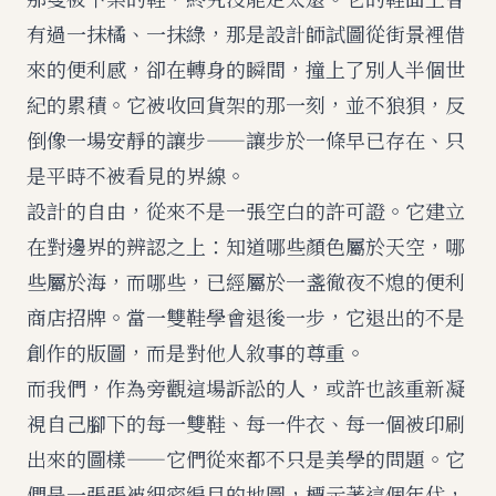
有過一抹橘、一抹綠，那是設計師試圖從街景裡借
來的便利感，卻在轉身的瞬間，撞上了別人半個世
紀的累積。它被收回貨架的那一刻，並不狼狽，反
倒像一場安靜的讓步——讓步於一條早已存在、只
是平時不被看見的界線。
設計的自由，從來不是一張空白的許可證。它建立
在對邊界的辨認之上：知道哪些顏色屬於天空，哪
些屬於海，而哪些，已經屬於一盞徹夜不熄的便利
商店招牌。當一雙鞋學會退後一步，它退出的不是
創作的版圖，而是對他人敘事的尊重。
而我們，作為旁觀這場訴訟的人，或許也該重新凝
視自己腳下的每一雙鞋、每一件衣、每一個被印刷
出來的圖樣——它們從來都不只是美學的問題。它
們是一張張被細密編目的地圖，標示著這個年代，