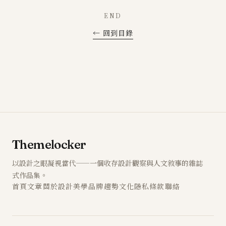
END
← 回到目錄
Themelocker
以設計之眼凝視當代——一個收存設計觀察與人文敘事的雜誌
式作品集。
首頁
文章
關於
設計
美學
品牌
趨勢
文化
隱私
條款
聯絡