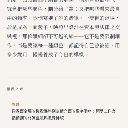
究竟把哪些顏色，劃分給了誰；又把哪些看來最自
由的頻率，悄悄寫進了誰的清單。一雙鞋的退場，
於是成為一面鏡子，映照出設計在資本與法律之交
織裡，那條纖細卻不可越的線——它不是要限制創
作，而是要讓每一種顏色，都記得自己曾被誰、用
多少歲月，慢慢養成了今日的模樣。
相關文章
設計
從霧面金屬的機殼邊界到定價介面的數字階序：開學三件套
漲價潮的材質重組與視覺排版