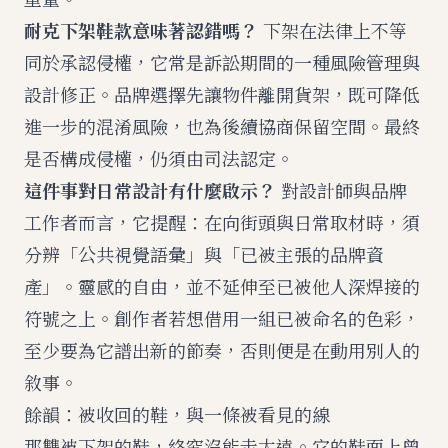
耐克下架鞋款意味著認錯嗎？
下架在法律上不等
同於承認侵權，它常是訴訟期間的一種風險管理與
設計修正。品牌選擇先讓物件離開貨架，既可降低
進一步的混淆風險，也為後續協商保留空間。最終
是否構成侵權，仍須由司法認定。
這件事對日常設計有什麼啟示？
對設計師與品牌
工作者而言，它提醒：在向街頭與日常取材時，須
分辨「公共視覺語彙」與「已被主張的品牌資
產」。靈感的自由，並不延伸至已被他人深焊接的
符號之上。創作者若想借用一組已被命名的色彩，
至少要為它譜出新的節奏，否則便是在動用別人的
敘事。
餘韻：被收回的鞋，與一條被看見的線
那雙被下架的鞋，終究沒能走太遠。它的鞋面上曾