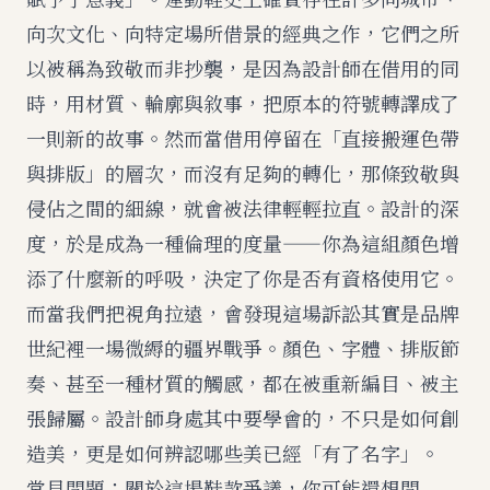
向次文化、向特定場所借景的經典之作，它們之所
以被稱為致敬而非抄襲，是因為設計師在借用的同
時，用材質、輪廓與敘事，把原本的符號轉譯成了
一則新的故事。然而當借用停留在「直接搬運色帶
與排版」的層次，而沒有足夠的轉化，那條致敬與
侵佔之間的細線，就會被法律輕輕拉直。設計的深
度，於是成為一種倫理的度量——你為這組顏色增
添了什麼新的呼吸，決定了你是否有資格使用它。
而當我們把視角拉遠，會發現這場訴訟其實是品牌
世紀裡一場微縟的疆界戰爭。顏色、字體、排版節
奏、甚至一種材質的觸感，都在被重新編目、被主
張歸屬。設計師身處其中要學會的，不只是如何創
造美，更是如何辨認哪些美已經「有了名字」。
常見問題：關於這場鞋款爭議，你可能還想問