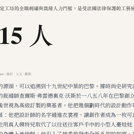
的源頭，可以追溯到十九世紀中葉的巴黎。據時尚史研究
的裁縫師查爾斯·弗雷德裏克·沃斯於一八五八年在巴黎創
後世視為高級訂製的奠基者。他把幾個劃時代的設計動作
藝：他把設計師的名字縫進衣裳裡，讓創作者成為一枚可
他用真人模特兒取代了以往送往客戶手中的小型人臺娃娃
的身體上被檢驗；他引入了按季節發表全新系列的制度，