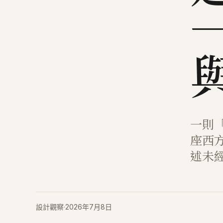
一則
座西
述未
設計觀察
·
2026年7月8日