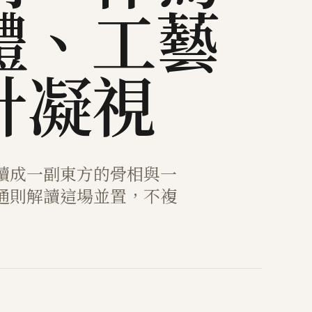
體、工藝
計凝視
讀成一副東方的骨相與一
通則解讀這場並置，不複