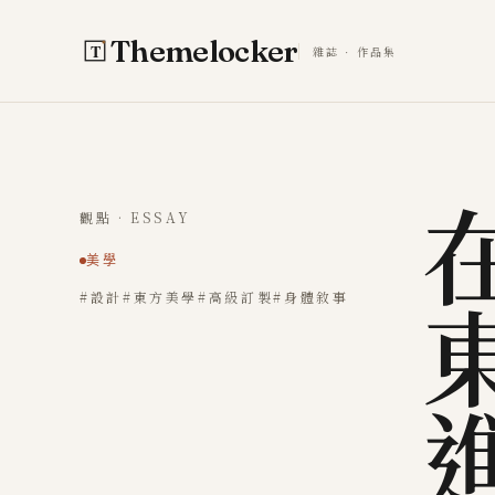
跳至主要內容
Themelocker
雜誌 · 作品集
觀點 · ESSAY
美學
#設計
#東方美學
#高級訂製
#身體敘事