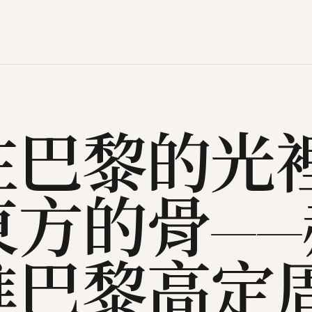
在巴黎的光
東方的骨—
進巴黎高定