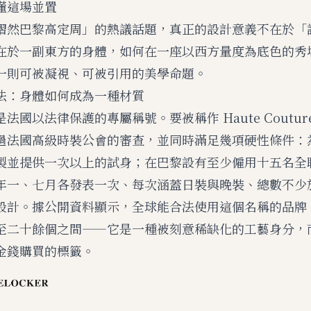
懂這場並置
熠然巴黎高定周」的熱議話題，真正的設計意義不在於「
在於一副東方的身體，如何在一座以西方量度為底色的秀
一則可被凝視、可被引用的美學命題。
法：身體如何成為一種材質
法國以法律保護的專屬稱號。要被稱作 Haute Coutu
過法國高級時裝公會的審查，並同時滿足幾項硬性條件：
製並提供一次以上的試身；在巴黎設有至少僱用十五名全
年一、七月各發表一次、每次涵蓋日裝與晚裝、總數不少
設計。據公開資料顯示，全球能合法使用這個名稱的品牌
至二十餘個之間——它是一種被刻意稀缺化的工藝身分，
金錢購買的標籤。