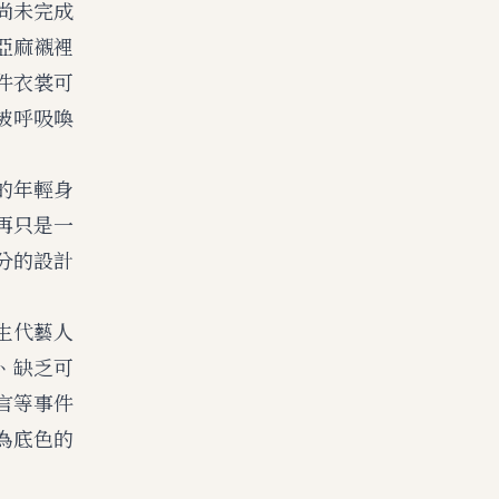
尚未完成
亞麻襯裡
件衣裳可
被呼吸喚
的年輕身
再只是一
分的設計
生代藝人
、缺乏可
言等事件
為底色的