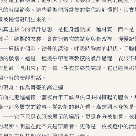
己的時間節奏。這些看似理所當然的當代設計慣例，其實
裡被慢慢發明出來的。
法真正核心的設計思想，是把身體讀成一種材質，而不是
被手工縫製的衣裳，會在無數次的試身與修改裡，慢慢記
——肩膀的傾斜、鎖骨的深淺、呼吸時胸廓的起伏、手腕
動的皺褶。這是一種幾乎帶著宗教感的設計過程：衣服不
而是被「長出來」的。當一件衣裳終於完成，它已經與那
個小時的安靜對話。
的現身：作為舞臺的高定週
方面孔走進這樣一套被百年工藝與法律共同撐起的體系，
為一則多層次的敘事。從設計的視角看，高定週本身就是
」——它不只是衣服被展示的場所，更是身分被加冕、被
的場所。明星在此不只是穿戴者，更像是一枚被選中的活
美學語言與某個文化語境縫合在一起。