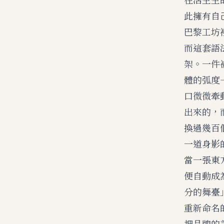
此擁有自
巴黎工坊
而這套語
架。一件
體的弧度
口微微牽
出來的，
換過幾百
一道身影
當一張東
便自動成
分的舞臺
重新命名
把品牌的