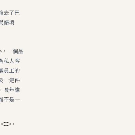
誰去了巴
場語境
re，一個品
為私人客
職員工的
於一定件
，長年維
而不是一