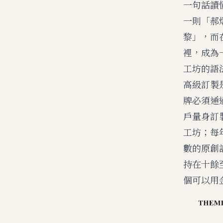
一句話讀
一則「郝
黎」，而
裡，成為
工坊的語
高級訂製是
牌必須通
戶量身訂
工坊；每
數的原創
持在十餘
個可以用