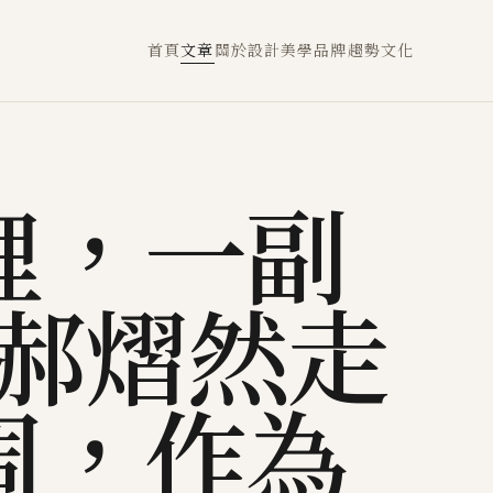
首頁
文章
關於
設計
美學
品牌
趨勢
文化
裡，一副
—郝熠然走
周，作為