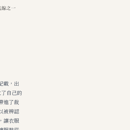
記載，出
立了自己的
帶進了裁
以被辨認
，讓衣服
讓服裝從