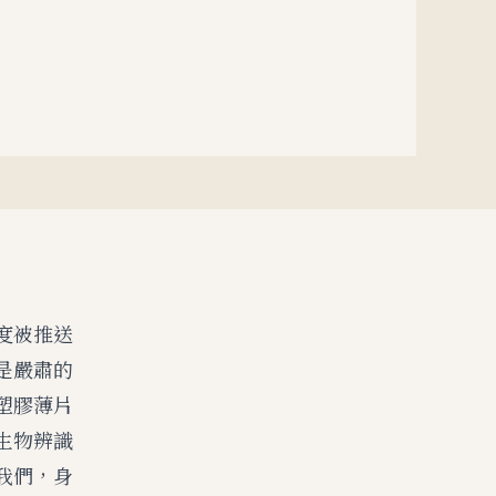
度被推送
是嚴肅的
塑膠薄片
生物辨識
我們，身