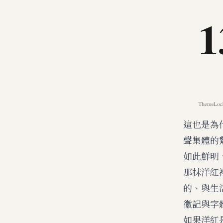
這也是為
聲集體的
如此鮮明
那抹洋紅
的、與生
徽記與字
如果洋紅