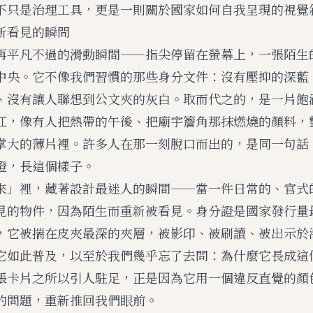
不只是治理工具，更是一則關於國家如何自我呈現的視覺
新看見的瞬間
再平凡不過的滑動瞬間——指尖停留在螢幕上，一張陌生
中央。它不像我們習慣的那些身分文件：沒有壓抑的深藍
、沒有讓人聯想到公文夾的灰白。取而代之的，是一片飽
紅，像有人把熱帶的午後、把廟宇簷角那抹燃燒的顏料，
掌大的薄片裡。許多人在那一刻脫口而出的，是同一句話
證，長這個樣子。
來」裡，藏著設計最迷人的瞬間——當一件日常的、官式
見的物件，因為陌生而重新被看見。身分證是國家發行量
，它被揣在皮夾最深的夾層，被影印、被刷讀、被出示於
它如此普及，以至於我們幾乎忘了去問：為什麼它長成這
張卡片之所以引人駐足，正是因為它用一個違反直覺的顏
的問題，重新推回我們眼前。