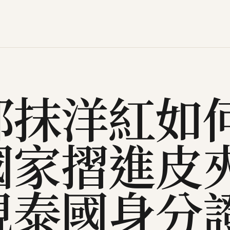
那抹洋紅如
國家摺進皮
視泰國身分