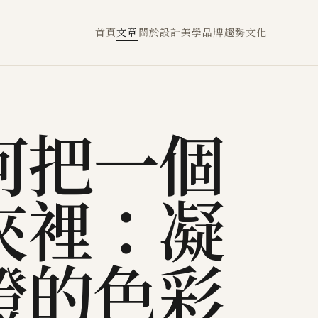
首頁
文章
關於
設計
美學
品牌
趨勢
文化
何把一個
夾裡：凝
證的色彩