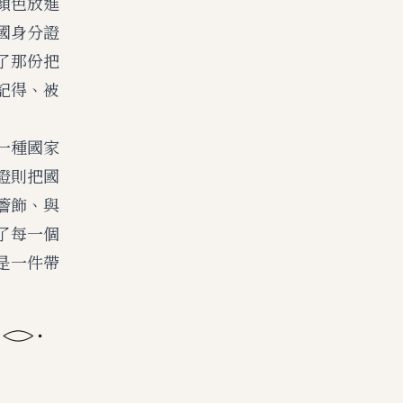
顏色放進
國身分證
了那份把
記得、被
一種國家
證則把國
簷飾、與
了每一個
是一件帶