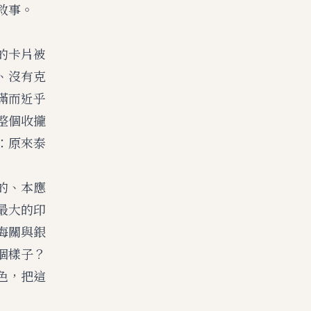
敘事。
的卡片被
、沒有克
滿而近乎
整個收攏
：原來泰
的、本應
最大的印
海關與銀
個樣子？
色，把這