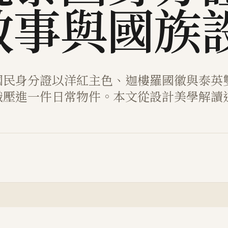
敘事與國族
國民身分證以洋紅主色、迦樓羅國徽與泰英
識壓進一件日常物件。本文從設計美學解讀