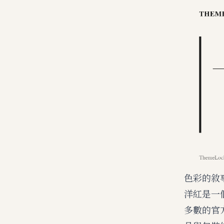
色彩的敘
洋紅是一
多數的官