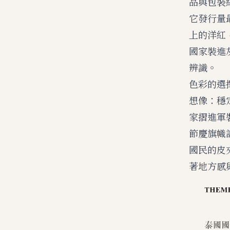
品與包裝
它發行量
上的洋紅
國家裝進
辨識。
色彩的選
想像：穩
家摺進軍
節慶旗幟
國民的皮
著地方感