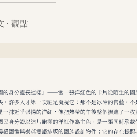
國的身分證長這樣」——當一張洋紅色的卡片從陌生的國
央，許多人才第一次駐足凝視它：那不是冰冷的官藍，不
是一抹近乎張揚的洋紅，像把熱帶的午後整個摺進了一枚
國民身分證以這片飽滿的洋紅作為主色，是一張同時承載
樓羅國徽與泰英雙語排版的國族設計物件；它的存在提醒