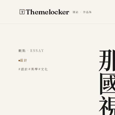
跳至主要內容
Themelocker
雜誌 · 作品集
觀點 · ESSAY
設計
#設計
#美學
#文化