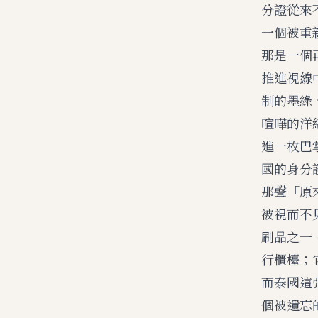
分證從來
一個被重
那是一個
推進視線
制的墨綠
喧嘩的洋
進一枚巴
國的身分
那聲「原
被視而不
刷品之一
行櫃檯；
而泰國這
個被遺忘