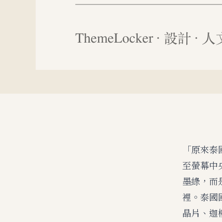
「原來泰
至螢幕中
墨綠，而
裡。泰國
晶片、迦