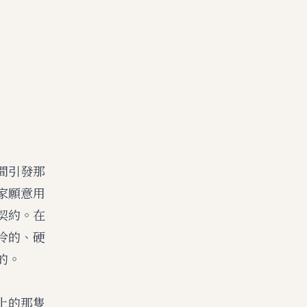
間引發那
家願意用
契約。在
冷的、硬
的。
上的那隻