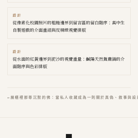
設計
從像素化校園照片的粗糙邊界到留言區的留白階序：高中生
自製遊戲的介面重組與反精緻視覺排版
設計
從水面的紅黃邊界到泥沙的視覺重量：鹹陽天然鴛鴦鍋的介
面階序與色彩排版
←
展櫃裡那尊沉默的佛：當私人收藏成為一則關於真偽、敘事與設
■