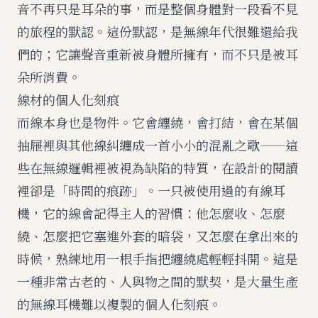
音不再只是耳朵的事，而是整個身體對一段看不見
的旅程的默認。這份默認，是無線年代很難還給我
們的；它讓聲音重新被身體所擁有，而不只是被耳
朵所消費。
線材的個人化刻痕
而線本身也是物件。它會纏繞，會打結，會在某個
抽屜裡與其他線糾纏成一首小小的混亂之歌——這
些在無線邏輯裡被視為缺陷的特質，在設計的閱讀
裡卻是「時間的痕跡」。一只被使用過的有線耳
機，它的線會記得主人的習慣：他怎麼收、怎麼
繞、怎麼把它塞進外套的暗袋，又怎麼在拿出來的
時候，熟練地用一根手指把纏繞處輕輕抖開。這是
一種非常古老的、人與物之間的默契，是大量生產
的無線耳機難以複製的個人化刻痕。