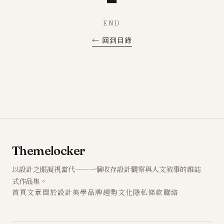
END
← 回到目錄
Themelocker
以設計之眼凝視當代——一個收存設計觀察與人文敘事的雜誌
式作品集。
首頁
文章
關於
設計
美學
品牌
趨勢
文化
隱私
條款
聯絡