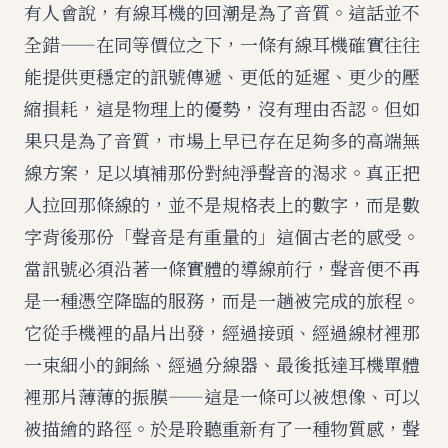
有人會說，有線耳機的回潮是為了音質。這話並不
全錯——在同等價位之下，一條有線耳機確實往往
能提供更穩定的訊號傳遞、更低的延遲、更少的壓
縮損耗，這是物理上的優勢，沒有理由否認。但如
果只是為了音質，市場上早已存在足夠多的高端無
線方案，足以填補那份對純淨聲音的渴求。真正把
人拉回那條線的，並不是規格表上的數字，而是數
字背後那份「聲音是有重量的」這個古老的感受。
當訊號必須沿著一條實體的導線前行，聲音便不再
是一種憑空降臨的服務，而是一趟被完成的旅程。
它從手機裡的晶片出發，經過接頭、經過線材裡那
一束細小的銅絲、經過分線器、最後抵達耳機單體
裡那片薄薄的振膜——這是一條可以被想像、可以
被描繪的路徑。於是聆聽重新有了一種物質感，聲