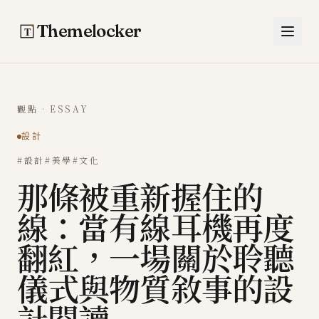
跳至主要內容
Themelocker
觀點 · ESSAY
設計
#設計
#美學
#文化
那條被重新握住的
線：當有線耳機再度
翻紅，一場關於聆聽
儀式與物質敘事的設