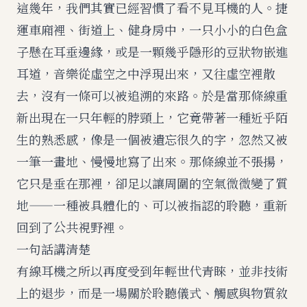
這幾年，我們其實已經習慣了看不見耳機的人。捷
運車廂裡、街道上、健身房中，一只小小的白色盒
子懸在耳垂邊緣，或是一顆幾乎隱形的豆狀物嵌進
耳道，音樂從虛空之中浮現出來，又往虛空裡散
去，沒有一條可以被追溯的來路。於是當那條線重
新出現在一只年輕的脖頸上，它竟帶著一種近乎陌
生的熟悉感，像是一個被遺忘很久的字，忽然又被
一筆一畫地、慢慢地寫了出來。那條線並不張揚，
它只是垂在那裡，卻足以讓周圍的空氣微微變了質
地——一種被具體化的、可以被指認的聆聽，重新
回到了公共視野裡。
一句話講清楚
有線耳機之所以再度受到年輕世代青睞，並非技術
上的退步，而是一場關於聆聽儀式、觸感與物質敘