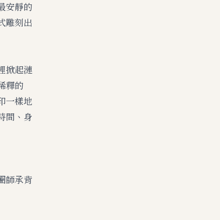
最安靜的
式雕刻出
裡掀起漣
稀釋的
印一樣地
時間、身
圈師承背