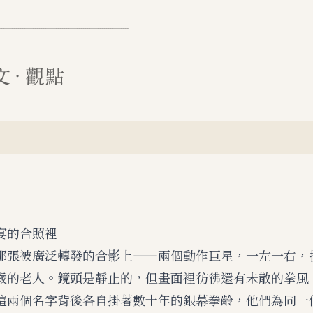
宴的合照裡
那張被廣泛轉發的合影上——兩個動作巨星，一左一右，
歲的老人。鏡頭是靜止的，但畫面裡彷彿還有未散的拳風
這兩個名字背後各自掛著數十年的銀幕拳齡，他們為同一