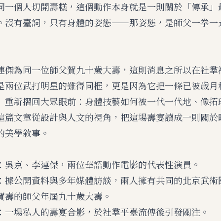
同一個人切開壽糕，這個動作本身就是一則關於「傳承」
。沒有臺詞，只有身體的姿態——那姿態，是師父一拳一
連傑為同一位師父賀九十歲大壽，這則消息之所以在社羣
是兩位武打明星的難得同框，更是因為它把一條已被歲月
」重新摺回大眾眼前：身體技藝如何被一代一代地、像拓
這篇文章從設計與人文的視角，把這場壽宴讀成一則關於
的美學敘事。
：吳京、李連傑，兩位華語動作電影的代表性演員。
：據公開資料與多年媒體訪談，兩人擁有共同的北京武術
賀壽的師父年屆九十歲大壽。
：一場私人的壽宴合影，於社羣平臺流傳後引發關注。