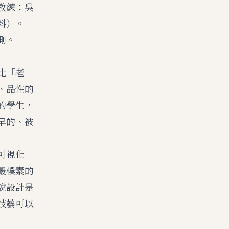
教練；吳
料）。
測。
比「老
、品性的
的學生，
早的、被
可視化
最樸素的
說設計是
技藝可以