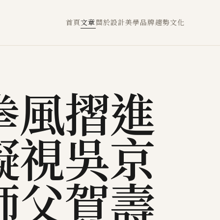
首頁
文章
關於
設計
美學
品牌
趨勢
文化
拳風摺進
凝視吳京
師父賀壽