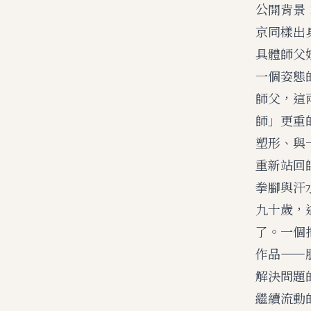
公開背景
京同樣出
具體師父
一個姿態
師父，這
師」更重
塑形、與
重新站回
拳腳與汗
九十歲，
了。一個
作品——
解決問題
繼續流動