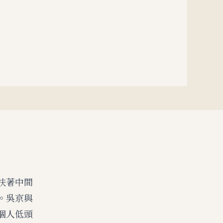
扶著中間
。吳京與
個人低頭