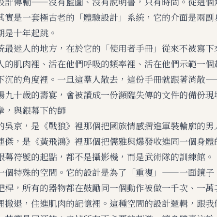
設計傳輸——沒有藍圖、沒有說明書，只有時間。從這個
其實是一套極古老的「體驗設計」系統，它的介面是兩副
期是十年起跳。
統最迷人的地方，在於它的「使用者手冊」從來不被寫下
人的肌肉裡、活在他們呼吸的頻率裡、活在他們示範一個
下沉的角度裡。一旦這羣人散去，這份手冊就跟著消散—
場九十歲的壽宴，會被讀成一份瀕臨失傳的文件的備份現
拳，與銀幕下的師
的吳京，是《戰狼》裡那個把國族情感摺進軍裝輪廓的男
連傑，是《黃飛鴻》裡那個把儒雅與爆發收進同一個身體
銀幕符號的起點，都不是攝影機，而是武術隊的訓練館。
一個特殊的空間。它的設計是為了「重複」——一面鏡子
把桿，所有的器物都在鼓勵同一個動作被做一千次、一萬
裡撤退，住進肌肉的記憶裡。這種空間的設計邏輯，跟我