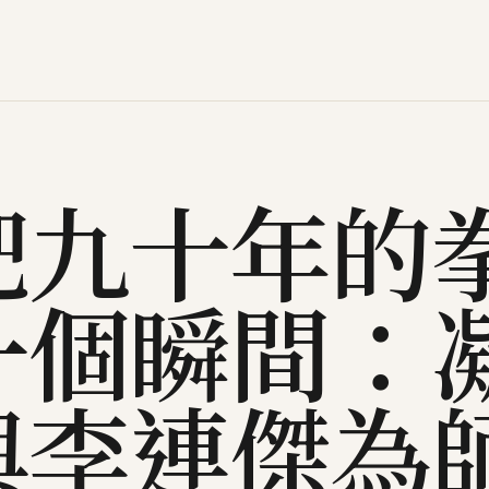
把九十年的
一個瞬間：
與李連傑為