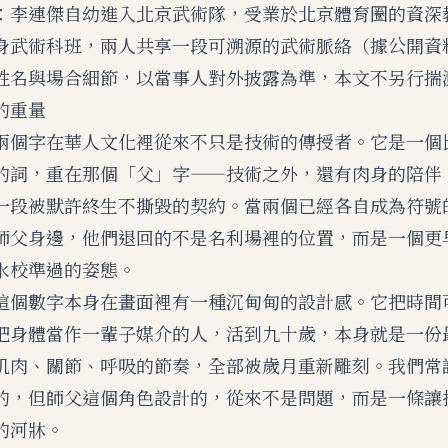
：李連傑自幼進入北京武術隊，受業於北京體育圈的資深
身武術科班，兩人共享一段可溯源的武術脈絡（據公開資
姓名與場合細節，以當事人對外披露為準，本文不另行揣
的重量
兩個字在華人文化裡從來不只是技術的傳授者。它是一個
的詞，重在那個「父」字——技術之外，還有肉身的陪伴
一段被默許終生不撕毀的契約。當兩個已經各自成為符號
師父身邊，他們退回的不是名利場裡的位置，而是一個更
水校準過的姿態。
這個數字本身在畫面裡有一種沉甸甸的設計感。它把時間
把身體當作一輩子媒介的人，活到九十歲，本身就是一份
肌肉、關節、呼吸的節奏，全部被歲月重新雕刻。我們常
的，但師父這個角色設計的，從來不是問題，而是一條讓
的河牀。