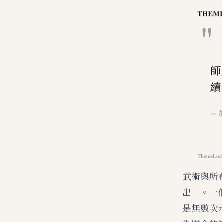
武術與所
出」。一
是無數次