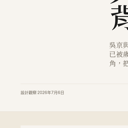
吳京
已被
角，
設計觀察
·
2026年7月6日