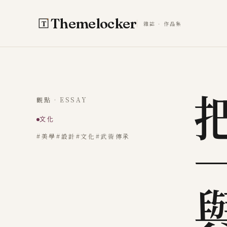
跳至主要內容
Themelocker
雜誌 · 作品集
觀點 · ESSAY
文化
#美學
#設計
#文化
#武術傳承