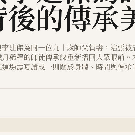
背後的傳承
與李連傑為同一位九十歲師父賀壽，這張被
歲月稀釋的師徒傳承線重新摺回大眾眼前。
把這場壽宴讀成一則關於身體、時間與傳承