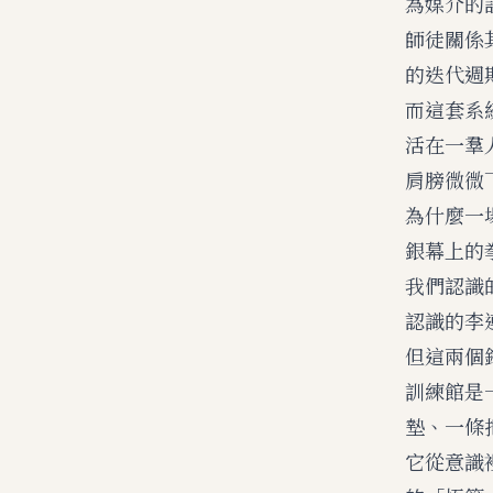
為媒介的
師徒關係
的迭代週
而這套系
活在一羣
肩膀微微
為什麼一
銀幕上的
我們認識
認識的李
但這兩個
訓練館是
墊、一條
它從意識