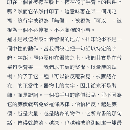
印在一個會被擦在臉上、擦在孩子手背上的物件上
嗎？然而它依然付印了，這意味著在某一個判定
裡，這行字被視為「無傷」，被視為「可以」，被
視為一個不必停頓、不必商榷的小事。
這才是最值得設計者警惕的地方。排印從來不是一
個中性的動作。當我們決定把一句話以特定的字
體、字距、墨色壓印在器物之上，我們其實是在替
這句話背書——我們以工藝的整潔、以量產的規
模，給予了它一種「可以被反覆看見、被默認存
在」的正當性。器物上的文字，因此從來不是裝
飾，而是證詞。一個擦手用的廉價紙品，並不因為
它的廉價就豁免於這條鐵律；恰恰相反，越是廉
價、越是大量、越是貼身的物件，它所背書的那句
話，傳得就越遠、越深，也越難被追溯回那一雙最