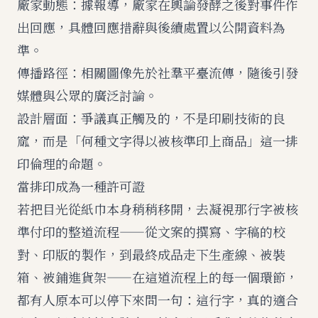
廠家動態：據報導，廠家在輿論發酵之後對事件作
出回應，具體回應措辭與後續處置以公開資料為
準。
傳播路徑：相關圖像先於社羣平臺流傳，隨後引發
媒體與公眾的廣泛討論。
設計層面：爭議真正觸及的，不是印刷技術的良
窳，而是「何種文字得以被核準印上商品」這一排
印倫理的命題。
當排印成為一種許可證
若把目光從紙巾本身稍稍移開，去凝視那行字被核
準付印的整道流程——從文案的撰寫、字稿的校
對、印版的製作，到最終成品走下生產線、被裝
箱、被鋪進貨架——在這道流程上的每一個環節，
都有人原本可以停下來問一句：這行字，真的適合