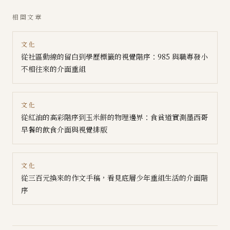
相關文章
文化
從社區動線的留白到學歷標籤的視覺階序：985 與職專發小
不相往來的介面重組
文化
從紅油的高彩階序到玉米餅的物理邊界：食貧道實測墨西哥
早餐的飲食介面與視覺排版
文化
從三百元換來的作文手稿，看見底層少年重組生活的介面階
序