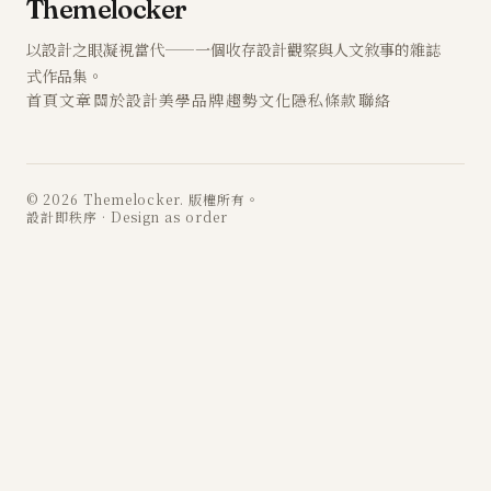
Themelocker
以設計之眼凝視當代——一個收存設計觀察與人文敘事的雜誌
式作品集。
首頁
文章
關於
設計
美學
品牌
趨勢
文化
隱私
條款
聯絡
© 2026 Themelocker. 版權所有。
設計即秩序 · Design as order