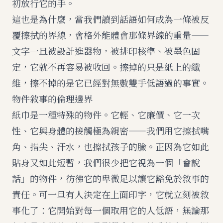
初放行它的手。
這也是為什麼，當我們讀到
話語如何成為一條被反
覆擦拭的界線
，會格外能體會那條界線的重量——
文字一旦被設計進器物，被排印核準、被墨色固
定，它就不再容易被收回。擦掉的只是紙上的纖
維，擦不掉的是它已經對無數雙手低語過的事實。
物件敘事的倫理邊界
紙巾是一種特殊的物件。它輕、它廉價、它一次
性、它與身體的接觸極為親密——我們用它擦拭嘴
角、指尖、汗水，也擦拭孩子的臉。正因為它如此
貼身又如此短暫，我們很少把它視為一個「會說
話」的物件，彷彿它的卑微足以讓它豁免於敘事的
責任。可一旦有人決定在上面印字，它就立刻被敘
事化了：它開始對每一個取用它的人低語，無論那