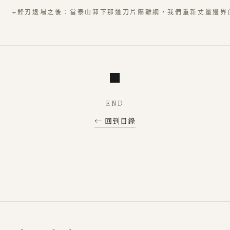
←
鋒刃退場之後：當泰山卸下那道刀片隔離網，我們重新丈量邊界
■
END
← 回到目錄