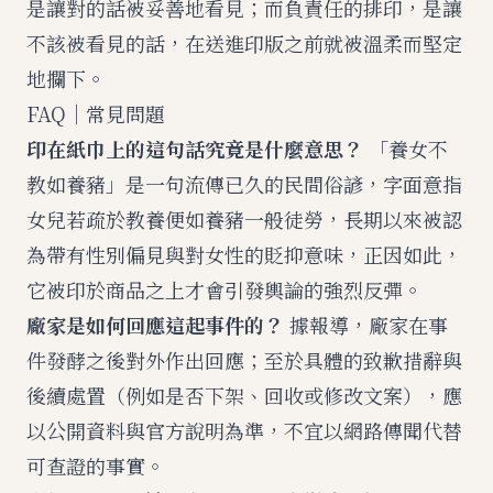
是讓對的話被妥善地看見；而負責任的排印，是讓
不該被看見的話，在送進印版之前就被溫柔而堅定
地攔下。
FAQ｜常見問題
印在紙巾上的這句話究竟是什麼意思？
「養女不
教如養豬」是一句流傳已久的民間俗諺，字面意指
女兒若疏於教養便如養豬一般徒勞，長期以來被認
為帶有性別偏見與對女性的貶抑意味，正因如此，
它被印於商品之上才會引發輿論的強烈反彈。
廠家是如何回應這起事件的？
據報導，廠家在事
件發酵之後對外作出回應；至於具體的致歉措辭與
後續處置（例如是否下架、回收或修改文案），應
以公開資料與官方說明為準，不宜以網路傳聞代替
可查證的事實。