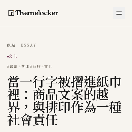
跳至主要內容
Themelocker
觀點 · ESSAY
文化
#設計
#排印
#品牌
#文化
當一行字被摺進紙巾
裡：商品文案的越
界，與排印作為一種
社會責任