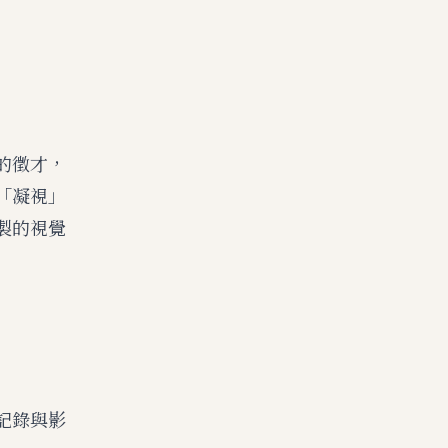
的徵才，
「凝視」
製的視覺
記錄與影