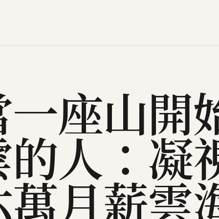
當一座山開
雲的人：凝
六萬月薪雲