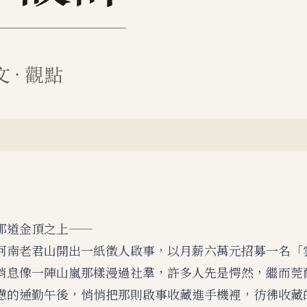
那道金頂之上——
河南老君山開出一紙徵人啟事，以月薪六萬元招募一名「
消息像一陣山嵐那樣漫過社羣，許多人先是愕然，繼而莞
憊的通勤午後，悄悄把那則啟事收藏進手機裡，彷彿收藏