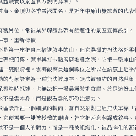
具體職責以景區官方說明為準）。
雲海、金頂與冬季雪淞聞名，是近年中原山嶽旅遊的代表
奇觀崗位，常被業界解讀為帶有話題性的景區宣傳設計。
件事，重新標價
不是第一座把自己摺進敘事的山，但它選擇的摺法格外柔
忙著把門票、纜車與打卡點層層堆疊之際，它把一整座山
進一雙眼睛裡。雲海觀察員這個職位之所以在語感上近乎
動的對象設定為一種無法被庫存、無法被預約的自然現象
朵雲準時抵達，也無法把一場晨霧裝進倉庫。於是這份工
來不是雲本身，而是觀看雲的那份注意力。
景區設計裡一個細膩的轉向：當自然景觀已經無法單靠「
，它便需要一雙被授權的眼睛，替它把瞬息翻譯成敘事。
並不是一個人的體力，而是一種被組織化、被品牌化的凝