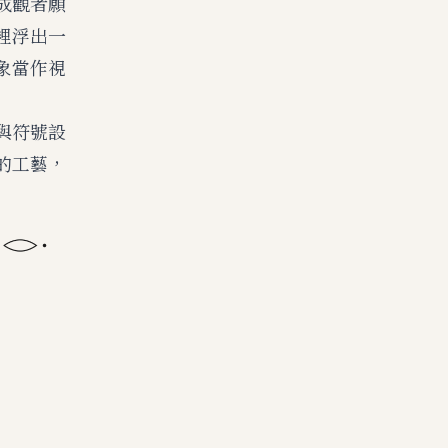
成觀者願
裡浮出一
象當作視
與符號設
的工藝，