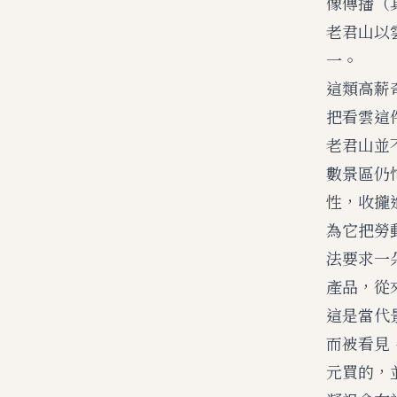
像傳播（
老君山以
一。
這類高薪
把看雲這
老君山並
數景區仍
性，收攏
為它把勞
法要求一
產品，從
這是當代
而被看見
元買的，