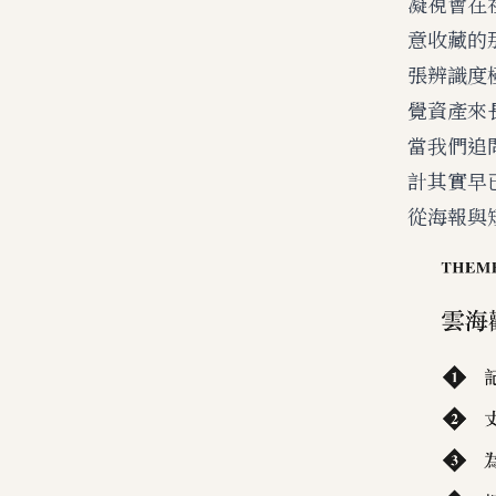
凝視會在
意收藏的
張辨識度
覺資產來
當我們追
計
其實早
從海報與