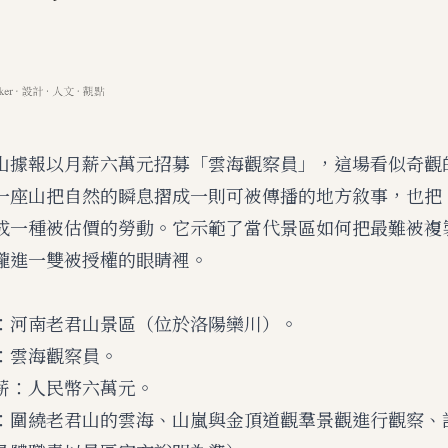
山據報以月薪六萬元招募「雲海觀察員」，這場看似奇觀
一座山把自然的瞬息摺成一則可被傳播的地方敘事，也把
成一種被估價的勞動。它示範了當代景區如何把最難被複
攏進一雙被授權的眼睛裡。
：河南老君山景區（位於洛陽欒川）。
：雲海觀察員。
薪：人民幣六萬元。
：圍繞老君山的雲海、山嵐與金頂道觀羣景觀進行觀察、