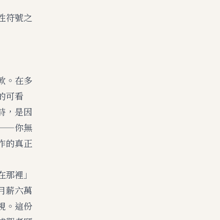
性符號之
軟。在多
的可看
詩，是因
——你無
作的真正
在那裡」
月薪六萬
視。這份