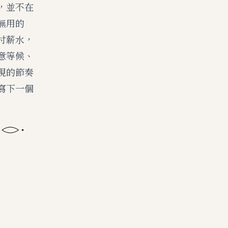
，並不在
無用的
付薪水，
意等候、
現的節奏
寫下一個