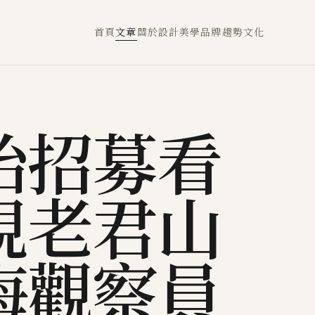
首頁
文章
關於
設計
美學
品牌
趨勢
文化
始招募看
視老君山
海觀察員