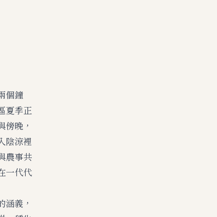
兩個鐘
區夏季正
與傍晚，
入陰涼裡
與農事共
在一代代
的涵義，