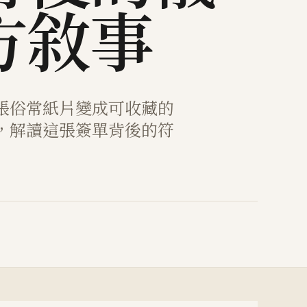
方敘事
張俗常紙片變成可收藏的
，解讀這張簽單背後的符