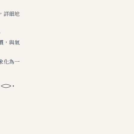
，詳細地
。
慣，與氣
象化為一