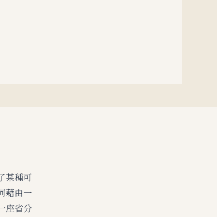
了某種可
何藉由一
一座省分