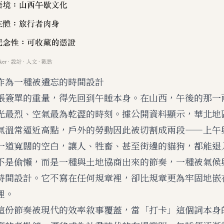
作為一種被遺忘的時間設計
張簽單的重量，得先回到午睡本身。在山西，午後的那一
光最烈、空氣最為乾澀的時刻。據公開資料顯示，華北地
氣溫常逼近高點，戶外的勞動因此被切割成兩段——上午
一道寬闊的空白，讓人、牲畜、甚至街邊的貓狗，都能退
不是偷懶，而是一種與土地協商出來的節奏，一種被氣候
時間設計。它不寫在任何規章裡，卻比規章更為牢固地嵌
裡。
這份節奏被現代的效率敘事覆蓋，當「打卡」這個詞本身