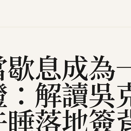
當歇息成為
證：解讀吳
午睡落地簽