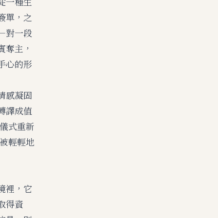
從一種生
簽單，之
—對一段
賓奪主，
手心的形
情感凝固
轉譯成值
儀式重新
被輕輕地
境裡，它
取得資