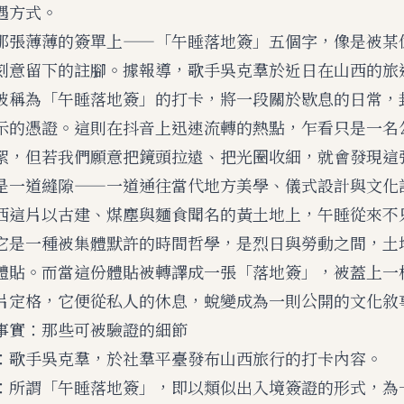
遇方式。
那張薄薄的簽單上——「午睡落地簽」五個字，像是被某
刻意留下的註腳。據報導，歌手吳克羣於近日在山西的旅
被稱為「午睡落地簽」的打卡，將一段關於歇息的日常，
示的憑證。這則在抖音上迅速流轉的熱點，乍看只是一名
絮，但若我們願意把鏡頭拉遠、把光圈收細，就會發現這
是一道縫隙——一道通往當代地方美學、儀式設計與文化
西這片以古建、煤塵與麵食聞名的黃土地上，午睡從來不
它是一種被集體默許的時間哲學，是烈日與勞動之間，土
體貼。而當這份體貼被轉譯成一張「落地簽」，被蓋上一
片定格，它便從私人的休息，蛻變成為一則公開的文化敘
事實：那些可被驗證的細節
：歌手吳克羣，於社羣平臺發布山西旅行的打卡內容。
：所謂「午睡落地簽」，即以類似出入境簽證的形式，為