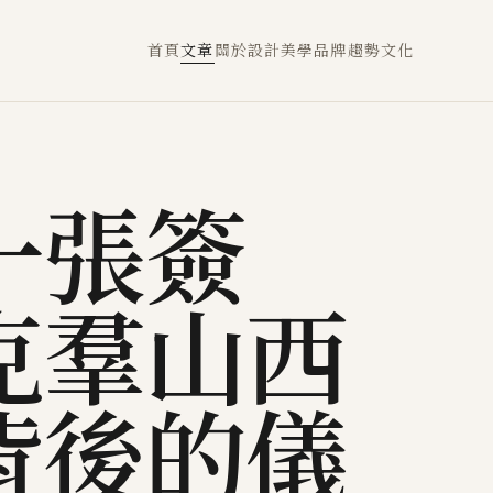
首頁
文章
關於
設計
美學
品牌
趨勢
文化
一張簽
克羣山西
背後的儀