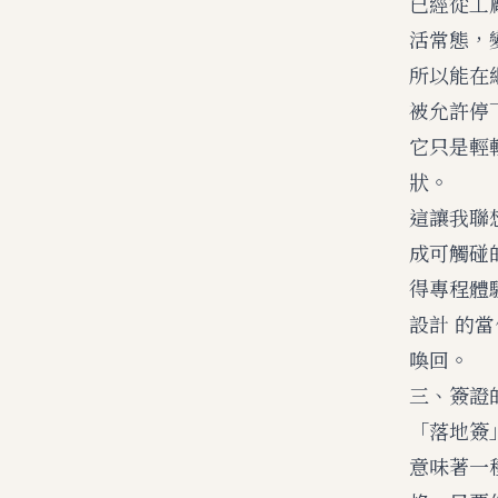
已經從工
活常態，
所以能在
被允許停
它只是輕
狀。
這讓我聯
成可觸碰
得專程體
設計
的當
喚回。
三、簽證
「落地簽
意味著一