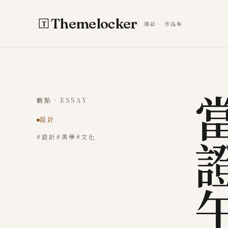
跳至主要內容
Themelocker
雜誌 · 作品集
觀點 · ESSAY
設計
#設計
#美學
#文化