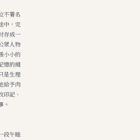
位不署名
途中，完
封存成一
公眾人物
張小小的
記憶的縫
只是生理
地給予肉
枚印記、
事。
一段午睡