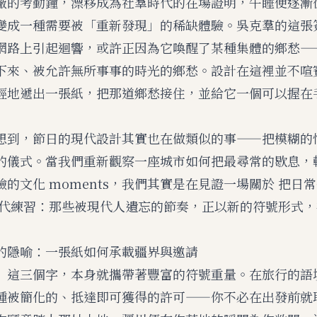
廠的考勤鐘，漂移成為社羣時代的在場證明，午睡便逐漸
變成一種需要被「重新發現」的稀缺體驗。吳克羣的這張
網路上引起迴響，或許正因為它喚醒了某種集體的鄉愁—
下來、被允許無所事事的時光的鄉愁。設計在這裡並不喧
輕地遞出一張紙，把那道鄉愁接住，並給它一個可以握在
想到，節日的現代設計其實也在做類似的事——把模糊的
的儀式。當我們重新觀察一座城市如何把最尋常的歇息，
驗的文化 moments，我們其實是在見證一場關於
把日常
代練習：那些被現代人遺忘的節奏，正以新的符號形式，
的隱喻：一張紙如何承載疆界與邀請
」這三個字，本身就攜帶著豐富的符號重量。在旅行的語
種被簡化的、抵達即可獲得的許可——你不必在出發前就