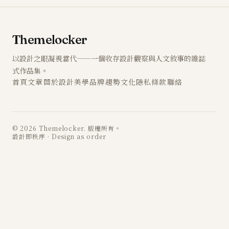
Themelocker
以設計之眼凝視當代——一個收存設計觀察與人文敘事的雜誌
式作品集。
首頁
文章
關於
設計
美學
品牌
趨勢
文化
隱私
條款
聯絡
© 2026 Themelocker. 版權所有。
設計即秩序 · Design as order