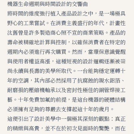
機器生命週期與時間設計的交響曲
將時間的維度強行植入產品設計之中，是一場極具
野心的工業嘗試。在消費主義盛行的年代，計畫性
汰舊曾是許多製造商心照不宣的商業策略。產品的
壽命被精確地計算與控制，以確保消費者在特定的
週期內必須進行再次購買。然而，當環保意識覺醒
與使用者權益高漲，這種短視的設計邏輯逐漸被崇
尚永續與長壽的美學所取代。一台能夠穩定運轉十
年的空調，其內部必然採用了抗腐蝕的親水鋁箔、
耐磨損的壓縮機軸承以及密封性極佳的銅管焊接工
藝。十年免費加氟的前提，是這台機器的硬體結構
必須擁有足夠的尊嚴去支撐起這十年的歲月。
這便引出了設計美學中一個極其深刻的觀點：真正
的精緻與高貴，並不在於初次見面時的驚艷，而在