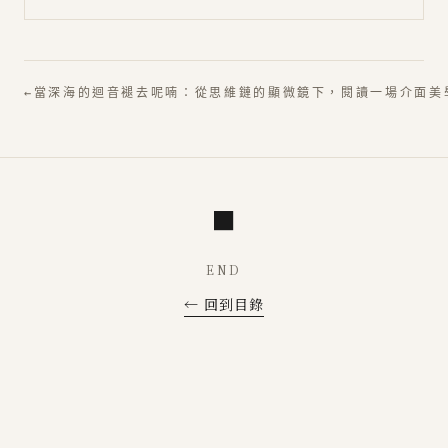
←
當深海的迴音褪去呢喃：從思維鏈的顯微鏡下，閱讀一場介面美
■
END
← 回到目錄