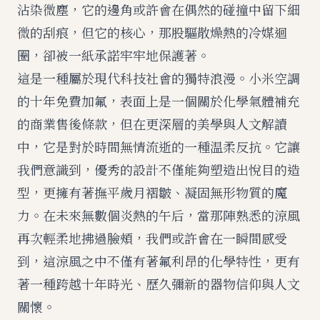
沾染微塵，它的邊角或許會在偶然的碰撞中留下細
微的刮痕，但它的核心，那股驅散燥熱的冷媒迴
圈，卻被一紙承諾牢牢地保護著。
這是一種屬於現代科技社會的獨特浪漫。小米空調
的十年免費加氟，表面上是一個關於化學氣體補充
的商業售後條款，但在更深層的美學與人文解讀
中，它是對於時間無情流逝的一種温柔反抗。它讓
我們意識到，優秀的設計不僅能夠塑造出悅目的造
型，更擁有著撫平歲月褶皺、凝固無形物質的魔
力。在未來無數個炎熱的午后，當那陣熟悉的涼風
再次輕柔地拂過臉頰，我們或許會在一瞬間感受
到，這涼風之中不僅有著氟利昂的化學特性，更有
著一種跨越十年時光、歷久彌新的器物信仰與人文
關懷。