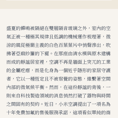
盛夏的蟬鳴被隔絕在雙層隔音玻璃之外，室內的空
氣正被一種極其規律且低調的機械運作梳理著，微
涼的風從極簡主義的白色百葉葉片中悄聲滲出，吹
拂著亞麻紗簾的下襬。在那座由清水模與原木建構
而成的靜謐居室裡，空調不再是牆面上突兀的工業
的金屬疙瘩，而是化身為一個近乎隱形的家居守護
者，它以一種恆定且不被察覺的姿態，維繫著空間
內部的微氣候平衡。然而，在這份靜謐的背後，一
則來自科技製造領域的消息悄然打破了器物與時間
之間固有的契約。近日，小米空調提出了一項名為
十年免費加氟的售後服務承諾，這項看似單純的商