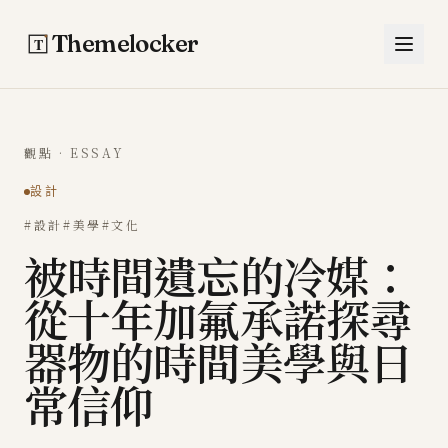
跳至主要內容
Themelocker
觀點 · ESSAY
設計
#設計
#美學
#文化
被時間遺忘的冷媒：
從十年加氟承諾探尋
器物的時間美學與日
常信仰