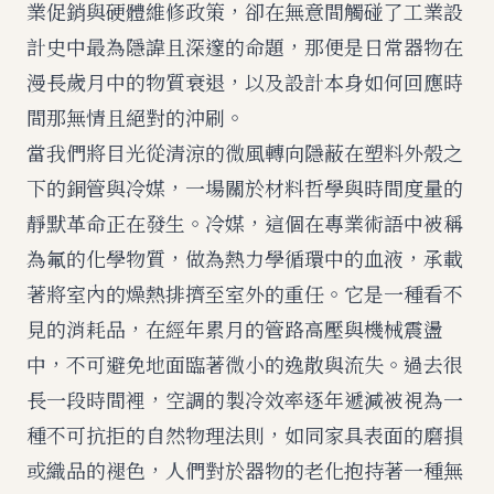
業促銷與硬體維修政策，卻在無意間觸碰了工業設
計史中最為隱諱且深邃的命題，那便是日常器物在
漫長歲月中的物質衰退，以及設計本身如何回應時
間那無情且絕對的沖刷。
當我們將目光從清涼的微風轉向隱蔽在塑料外殼之
下的銅管與冷媒，一場關於材料哲學與時間度量的
靜默革命正在發生。冷媒，這個在專業術語中被稱
為氟的化學物質，做為熱力學循環中的血液，承載
著將室內的燥熱排擠至室外的重任。它是一種看不
見的消耗品，在經年累月的管路高壓與機械震盪
中，不可避免地面臨著微小的逸散與流失。過去很
長一段時間裡，空調的製冷效率逐年遞減被視為一
種不可抗拒的自然物理法則，如同家具表面的磨損
或織品的褪色，人們對於器物的老化抱持著一種無