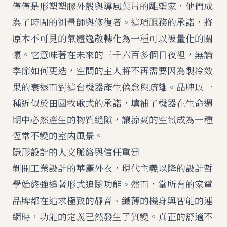
僅僅是形塑塑膠外殼與導風葉片的雕塑家，他們成
為了時間的測量師與修復者。這項服務的承諾，將
原本不可見的氣體逸散轉化為一種可以被量化的關
懷。它意味著在未來的三千六百多個日夜裡，無論
季節如何更迭，空間的主人將不再需要因為製冷效
果的衰退而對這台機器產生倦怠與疏離。品牌以一
種近似於田園牧歌式的承諾，填補了機器在生命週
期中必然產生的物質縫隙，讓涼爽的空氣成為一種
恆常不變的室内風景。
隱形設計的人文脈絡與信任重建
剝開工業設計的華麗外衣，現代主義以降的設計哲
學始終強追著形式追隨功能。然而，當所有的家電
品牌都在追求極致的靜音、纖薄的機身與智能的連
網時，功能的定義已然發生了質變。真正的舒適不