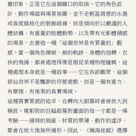
覺印象，正是它在這個關口的取捨。它的角色設
計、動作場面與場景氛圍，並不走輕盈寫意的水墨
或高度風格化的裝飾路線，而是傾向於以嚴謹的人
體結構、有重量的肢體動勢、以及帶有光影體積感
的場景，去營造一種「這個世界是有質量的」觀
感。當一個角色揮劍，劍的軌跡、身體的扭轉、衣
袂的飛揚，都被處理得像是服從某種物理邏輯，這
種處理本身就是一種敘事——它在告訴觀眾，這個
修仙世界不是飄渺的符號遊戲，而是一個有重力、
有摩擦、有後果的真實場域。
這種寫實質感的追求，在轉向大銀幕時會被放大到
極致。電影院的巨幅銀幕對畫面的每一寸都是一場
考驗——線條的瑕疵、材質的單薄、動作的虛浮，
都會在放大後無所遁形。因此，《瀚海迷蹤》選擇