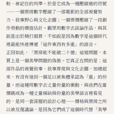
較、被記住的判準。於是它成為一種壓縮過的符號
——一個票房數字壓縮了一部電影的全部視覺努
力、敘事野心與文化企圖；一個票價壓縮了一段創
作勞動的價值估計。觀眾用數字去談論作品，與其
說是出於精打細算，不如說是因為數字是這個時代
裡最能快速傳遞「這件東西有多重」的語言。
正因如此，「票房能不能破二十億」這道問題，本
質上是一個美學問題的偽裝。它真正在問的是：這
部作品的視覺敘事、敘事厚度與文化企圖，加總起
來，有沒有達到一個足以被集體承認為「重」的份
量。而這種用數字去丈量份量的衝動，與我們在
當
價碼成為一種丈量稀缺與份量的美學語言
裡看見
的，是同一套深層的設計心理——價格與票房之所
以被反復議論，是因為它們成了這個時代替「美學