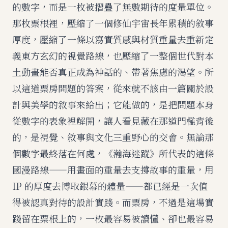
的數字，而是一枚被摺疊了無數期待的度量單位。
那枚票根裡，壓縮了一個修仙宇宙長年累積的敘事
厚度，壓縮了一條以寫實質感與材質重量去重新定
義東方玄幻的視覺路線，也壓縮了一整個世代對本
土動畫能否真正成為神話的、帶著焦慮的渴望。所
以這道票房問題的答案，從來就不該由一篇關於設
計與美學的敘事來給出；它能做的，是把問題本身
從數字的表象裡解開，讓人看見藏在那道門檻背後
的，是視覺、敘事與文化三重野心的交會。無論那
個數字最終落在何處，《瀚海迷蹤》所代表的這條
國漫路線——用畫面的重量去支撐故事的重量，用
IP 的厚度去博取銀幕的體量——都已經是一次值
得被認真對待的設計實踐。而票房，不過是這場實
踐留在票根上的，一枚最容易被讀懂、卻也最容易