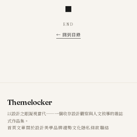
■
END
← 回到目錄
Themelocker
以設計之眼凝視當代——一個收存設計觀察與人文敘事的雜誌
式作品集。
首頁
文章
關於
設計
美學
品牌
趨勢
文化
隱私
條款
聯絡