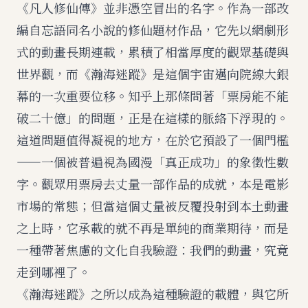
《凡人修仙傳》並非憑空冒出的名字。作為一部改
編自忘語同名小說的修仙題材作品，它先以網劇形
式的動畫長期連載，累積了相當厚度的觀眾基礎與
世界觀，而《瀚海迷蹤》是這個宇宙邁向院線大銀
幕的一次重要位移。知乎上那條問著「票房能不能
破二十億」的問題，正是在這樣的脈絡下浮現的。
這道問題值得凝視的地方，在於它預設了一個門檻
——一個被普遍視為國漫「真正成功」的象徵性數
字。觀眾用票房去丈量一部作品的成就，本是電影
市場的常態；但當這個丈量被反覆投射到本土動畫
之上時，它承載的就不再是單純的商業期待，而是
一種帶著焦慮的文化自我驗證：我們的動畫，究竟
走到哪裡了。
《瀚海迷蹤》之所以成為這種驗證的載體，與它所