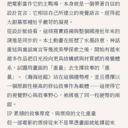
把電影當作它的主戰場，本身就是一個帶著自信的
設計宣言：它相信自己所建立的視覺語言，經得起
大銀幕那種近乎嚴苛的凝視。
從設計脈絡看，這條寫實路線與整個國漫近年來的
演進是同步的。本土動畫在經歷了水墨詩意、神話
重述與童話寓言等幾波美學探索之後，開始有越來
越多作品把目光投向更具結構感與材質感的視覺體
系，試圖用畫面的「重量」去支撐敘事的「重
量」。《瀚海迷蹤》站在這個趨勢裡，並且選擇以
一個原創性極高的修仙敘事作為載體——這使得它
的視覺野心與敘事野心，被綁進了同一枚硬幣的兩
面。
IP 累積的敘事厚度，與票房的文化重量
但一部電影的票房從來不是單憑畫面就能撐起來