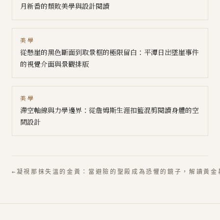
月新番的頹敗美學與設計閱讀
美學
從懸崖的黑色斷面到取景框的極限留白：平潭日出墜崖事件
的視覺介面與景觀排版
美學
滯空軸線與力學邊界：從詹姆斯生涯扣籃混剪閱讀身體的空
間設計
←
凝視那抹失溫的金黃：當避險的聖殿成為恐懼的鏡子，解讀黃金