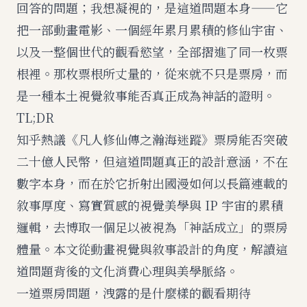
回答的問題；我想凝視的，是這道問題本身——它
把一部動畫電影、一個經年累月累積的修仙宇宙、
以及一整個世代的觀看慾望，全部摺進了同一枚票
根裡。那枚票根所丈量的，從來就不只是票房，而
是一種本土視覺敘事能否真正成為神話的證明。
TL;DR
知乎熱議《凡人修仙傳之瀚海迷蹤》票房能否突破
二十億人民幣，但這道問題真正的設計意涵，不在
數字本身，而在於它折射出國漫如何以長篇連載的
敘事厚度、寫實質感的視覺美學與 IP 宇宙的累積
邏輯，去博取一個足以被視為「神話成立」的票房
體量。本文從動畫視覺與敘事設計的角度，解讀這
道問題背後的文化消費心理與美學脈絡。
一道票房問題，洩露的是什麼樣的觀看期待