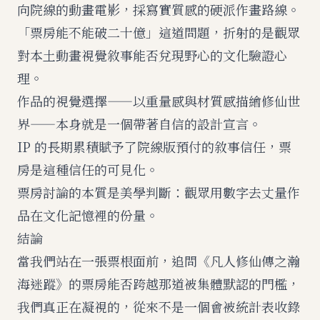
向院線的動畫電影，採寫實質感的硬派作畫路線。
「票房能不能破二十億」這道問題，折射的是觀眾
對本土動畫視覺敘事能否兌現野心的文化驗證心
理。
作品的視覺選擇——以重量感與材質感描繪修仙世
界——本身就是一個帶著自信的設計宣言。
IP 的長期累積賦予了院線版預付的敘事信任，票
房是這種信任的可見化。
票房討論的本質是美學判斷：觀眾用數字去丈量作
品在文化記憶裡的份量。
結論
當我們站在一張票根面前，追問《凡人修仙傳之瀚
海迷蹤》的票房能否跨越那道被集體默認的門檻，
我們真正在凝視的，從來不是一個會被統計表收錄