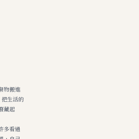
棄物搬進
）把生活的
廢藏起
許多看過
裡，自己