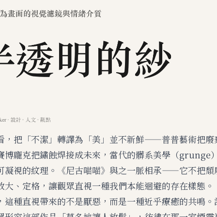
看，把「不潔」轉譯為「美」並不新鮮——普普藝術把廢
賽博龐克把鏽蝕焊接成未來，當代的髒系美學（grunge
可凝視的紋理。《尼古喵喵》與之一脈相承——它不把頹
放大、定格，讓觀眾直視一種我們本能迴避的存在樣態。
，這種直視帶來的不是厭惡，而是一種近乎療癒的共鳴。
眾形容這部作品「莫名地讓人放鬆」，彷彿在那一室煙霧