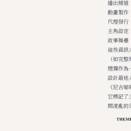
播出頻道：
動畫製作：Bi
代理發行：
主角設定
故事舞臺
這些資訊
（如完整
煙霧作為
設計最迷
《尼古喵
它標記了
間凌亂的