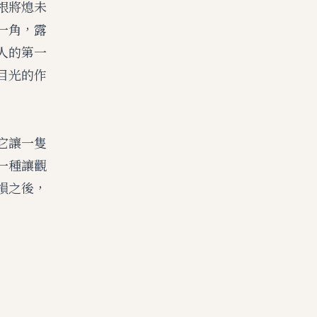
根將熄未
一角，露
人的第一
目光的作
它讓一隻
一種讓觀
損之後，