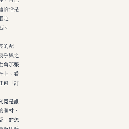
這恰恰是
框定
西。
亮的配
幾乎與之
主角那張
杆上、看
任何「討
究竟是誰
的題材，
愛」的想
匱乏與競