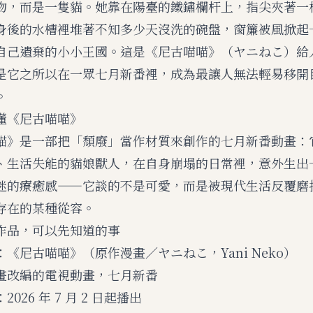
物，而是一隻貓。她靠在陽臺的鐵鏽欄杆上，指尖夾著一
身後的水槽裡堆著不知多少天沒洗的碗盤，窗簾被風掀起
自己遺棄的小小王國。這是《尼古喵喵》（ヤニねこ）給
是它之所以在一眾七月新番裡，成為最讓人無法輕易移開
。
懂《尼古喵喵》
喵》是一部把「頹廢」當作材質來創作的七月新番動畫：
、生活失能的貓娘獸人，在自身崩塌的日常裡，意外生出
迷的療癒感——它談的不是可愛，而是被現代生活反覆磨
存在的某種從容。
作品，可以先知道的事
《尼古喵喵》（原作漫畫／ヤニねこ，Yani Neko）
畫改編的電視動畫，七月新番
026 年 7 月 2 日起播出