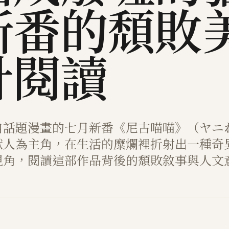
新番的頹敗
計閱讀
自話題漫畫的七月新番《尼古喵喵》（ヤニ
獸人為主角，在生活的糜爛裡折射出一種奇
視角，閱讀這部作品背後的頹敗敘事與人文