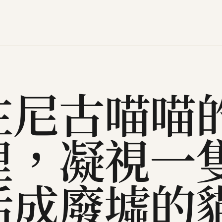
在尼古喵喵
裡，凝視一
活成廢墟的