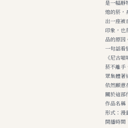
是一幅靜
熄的菸，
出一座被
印象，也
品的原因
一句話看
《尼古喵
菸不離手
眾集體著
依然願意
關於這部
作品名稱：
形式：漫
開播時間：2