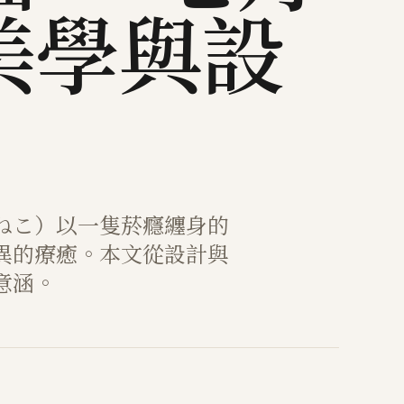
美學與設
ねこ）以一隻菸癮纏身的
異的療癒。本文從設計與
意涵。