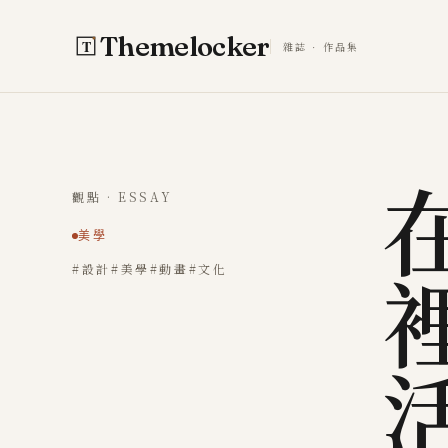
跳至主要內容
Themelocker
雜誌 · 作品集
觀點 · ESSAY
美學
#設計
#美學
#動畫
#文化