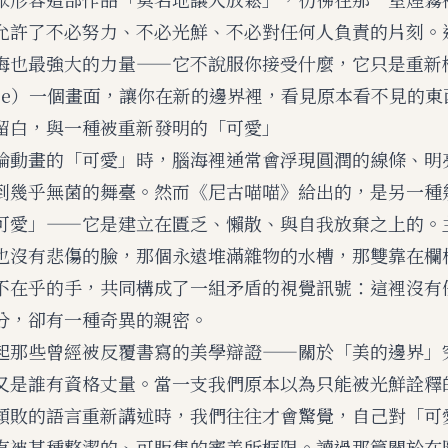
允許了不必努力、不必光鮮、不必對任何人負責的片刻。
晦也最強大的力量——它不說服你接受什麼，它只是重新
rame）一個畫面，讓你在新的邊界裡，看見原本看不見的東
留白，與一種被重新發明的「可愛」
論動畫的「可愛」時，腦海裡通常會浮現圓潤的線條、明
到幾乎無菌的舞臺。然而《尼古喵喵》給出的，是另一種
可愛」——它是建立在匱乏、懶散、與自我放棄之上的。
也沒有悲傷的臉，那個永遠堆滿雜物的水槽，那雙靠在欄
不在乎的手，共同構成了一組矛盾的視覺訊號：這裡沒有
分，卻有一種奇異的親密。
起那些曾經被反覆書寫的美學辯證——關於「美的邊界」
又是誰有資格丈量。當一支我們原本以為只能被光鮮詮釋
頹敗的語言重新講述時，我們往往才會驚覺，自己對「可
直被某種整潔的、可販售的審美所框限。讀過那篇關於
在