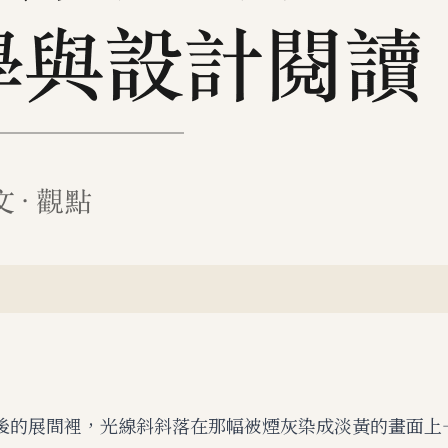
後的展間裡，光線斜斜落在那幅被煙灰染成淡黃的畫面上