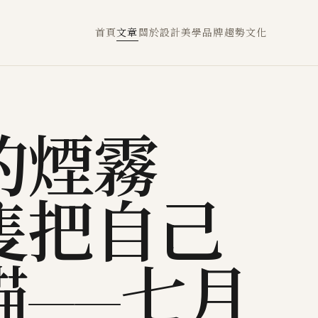
首頁
文章
關於
設計
美學
品牌
趨勢
文化
的煙霧
隻把自己
貓——七月