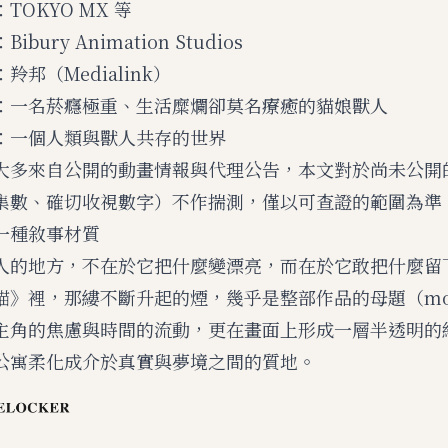
TOKYO MX 等
bury Animation Studios
羚邦（Medialink）
：一名菸癮極重、生活糜爛卻莫名療癒的貓娘獸人
：一個人類與獸人共存的世界
大多來自公開的動畫情報與代理公告，本文對於尚未公開
集數、確切收視數字）不作揣測，僅以可查證的範圍為準
一種敘事材質
人的地方，不在於它把什麼變漂亮，而在於它敢把什麼留
喵》裡，那縷不斷升起的煙，幾乎是整部作品的母題（mot
主角的焦慮與時間的流動，更在畫面上形成一層半透明的
公寓柔化成介於真實與夢境之間的質地。