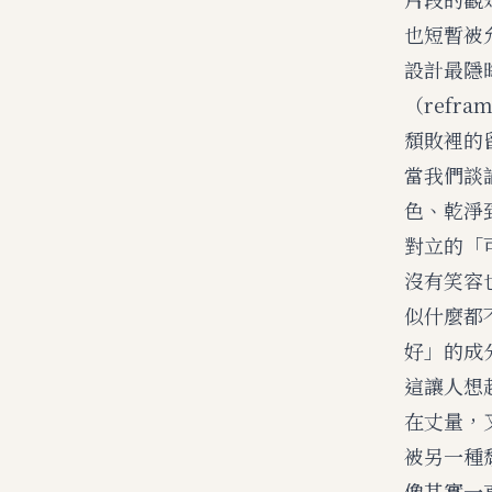
也短暫被
設計最隱
（ref
頹敗裡的
當我們談
色、乾淨
對立的「
沒有笑容
似什麼都
好」的成
這讓人想
在丈量，
被另一種
像其實一