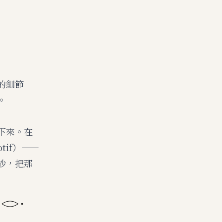
的細節
。
下來。在
if）——
紗，把那