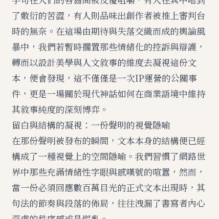
了敷衍的苦澀，有人則品味出創作者被推上審判台
時的無奈。在這場由期待與失落交織而成的輿論風
暴中，我們若暫時擱置那些情緒化的控訴與辯護，
轉而以設計美學與人文敘事的維度去凝視這份文
本，便會發現，這不僅僅是一次IP運營的公關事
件，更是一場關於現代神話如何在商業語境中維持
其敘事純度的深刻博弈。
留白與結構的凝視：一份聲明的視覺隱喻
在那份聲明被發布的瞬間，文本本身的結構便已經
構成了一種視覺上的空間隱喻。我們習慣了網路世
界中那些充滿情緒性字眼與感嘆號的喧囂，然而，
當一份必須回應數百萬目光的正式文本出現時，其
句法的節奏與段落的佈局，往往洩漏了書寫者內心
深處的秩序感或是慌亂。