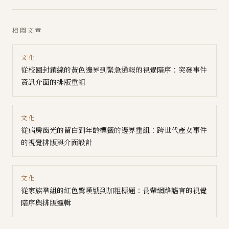
相關文章
文化
從校園封鎖線的黃色邊界到緊急通報的視覺階序：突發事件
資訊介面的排版重組
文化
從病房窗光的留白到年齡標籤的邊界重組：跨世代產女事件
的視覺排版與介面設計
文化
從家族羣組的紅色驚嘆號到加粗標題：長輩網路謠言的視覺
階序與排版邏輯