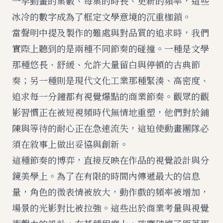
一季動畫的集數、每集的時長、更新的頻率，這些
冰冷的數字成為了框定文學意境的沉重枷鎖。
當聲明中提及製作的難處與對品質的追求時，我們
實際上聽到的是兩種不同節奏的碰撞。一種是文學
那種悠長、舒緩、允許大量留白與停頓的古典節
奏；另一種則是現代文化工業那種緊湊、高密度、
追求每一分鐘都有視覺爆點的商業節奏。觀眾的觀
影習慣正在被短視頻時代無情地重塑，他們對於鋪
陳與等待的耐心正在急速流失，這迫使動畫團隊必
須在敘事上做出妥協與創新。
這種節奏的博弈，直接反映在作品的視覺設計與分
鏡美學上。為了在有限的時間內傳遞最大的信息
量，角色的微表情被放大，動作戲的頻率被增加，
場景的光影對比被拉強。這些出於商業考量與視覺