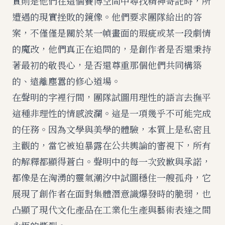
實則是他們在這個賽博空間中尋找精神寄託時，所
遭遇的現實挫敗的鏡像。他們要求團隊給出的答
案，不僅僅是關於某一幀畫面的瑕疵或某一段劇情
的魔改，他們真正在追問的，是創作者是否還秉持
著最初的敬畏心，是否還尊重那個他們共同構築
的、遠離塵囂的修心道場。
在聲明的字裡行間，團隊試圖用理性的語言去撫平
這種非理性的情感波瀾。這是一項幾乎不可能完成
的任務。因為文學與美學的體驗，本質上是私密且
主觀的，當它被迫暴露在公共輿論的審視下，所有
的解釋都顯得蒼白。聲明中的每一次致歉與承諾，
都像是在洶湧的靈氣潮汐中試圖穩住一艘孤舟，它
展現了創作者在面對集體潛意識爆發時的脆弱，也
凸顯了現代文化產品在工業化生產與藝術表達之間