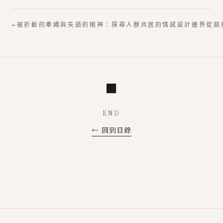
←
被折斷的牽繩與失語的眼神：探尋人獸共居的情感設計邊界
從競
■
END
← 回到目錄