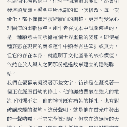
在這個生態系統中，任何一個環節的變動，都會引
發連鎖反應。聲明中所承諾的每一次修改、每一次
優化，都不僅僅是技術層面的調整，更是對受眾心
理閾值的重新校準。創作者在文本中試圖傳達的，
是一種願意共同承擔這個世界重量的姿態。即使這
種姿態在現實的商業運作中顯得有些笨拙或無力，
但它的存在本身，就證明了文化產品的核心價值，
依然在於人與人之間那份透過故事建立的隱秘聯
結。
我們在螢幕前凝視著那些文字，彷彿是在凝視著一
個正在經歷雷劫的修士。他的護體罡氣在強大的電
流下閃爍不定，他的神情既有痛苦的掙扎，也有對
破繭成蝶的渴望。這份聲明，就是他在雷光中發出
的一聲吶喊，不求完全被理解，但求在這無情的天