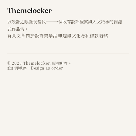
Themelocker
以設計之眼凝視當代——一個收存設計觀察與人文敘事的雜誌
式作品集。
首頁
文章
關於
設計
美學
品牌
趨勢
文化
隱私
條款
聯絡
© 2026 Themelocker. 版權所有。
設計即秩序 · Design as order