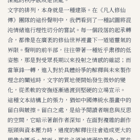
文字的排列，本身就是一種建築。在《凡人修仙
傳》團隊的這份聲明中，我們看到了一種試圖將混
沌情緒進行理性切分的嘗試。每一個段落的起承轉
合，都像是在廣袤的修仙世界裡畫下一道道靈氣的
界限。聲明的前半部，往往帶著一種近乎肃穆的低
姿態，那是對受眾長期以來投射之情感的確認；而
當筆鋒一轉，進入對於具體紛爭的解釋與未來製作
理念的闡述時，文字的質地便開始發生微妙的變
化，從柔軟的安撫逐漸過渡到堅硬的立場宣示。
這種文本結構上的張力，猶如中國傳統水墨畫中的
留白與皴擦。留白之處，是給予閱讀者喘息與反思
的空間，它暗示著創作者深知，在面對複雜的創作
瓶頸與資本壓力時，過度的解釋往往會造成更大的
想像力匱乏。然而，那些必須被填滿的墨色，那些