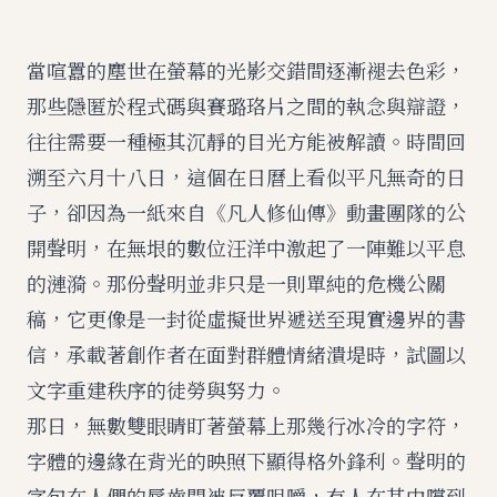
當喧囂的塵世在螢幕的光影交錯間逐漸褪去色彩，
那些隱匿於程式碼與賽璐珞片之間的執念與辯證，
往往需要一種極其沉靜的目光方能被解讀。時間回
溯至六月十八日，這個在日曆上看似平凡無奇的日
子，卻因為一紙來自《凡人修仙傳》動畫團隊的公
開聲明，在無垠的數位汪洋中激起了一陣難以平息
的漣漪。那份聲明並非只是一則單純的危機公關
稿，它更像是一封從虛擬世界遞送至現實邊界的書
信，承載著創作者在面對群體情緒潰堤時，試圖以
文字重建秩序的徒勞與努力。
那日，無數雙眼睛盯著螢幕上那幾行冰冷的字符，
字體的邊緣在背光的映照下顯得格外鋒利。聲明的
字句在人們的唇齒間被反覆咀嚼，有人在其中嚐到