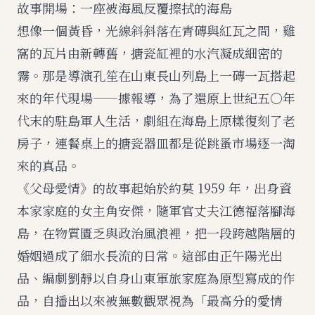
故事開場：一座被海風反覆擦拭的海島
想像一個黃昏，光線斜斜落在青磚與紅瓦之間，雞
窩的瓦片由新轉舊，搪瓷缸裡的水汽凝成細密的
霧。那是導演孔笙在山東長山列島上一磚一瓦搭起
來的年代現場——據報導，為了還原上世紀五〇年
代末的駐島軍人生活，劇組在海島上原樣復刻了老
房子，連餐桌上的搪瓷器皿都是從跳蚤市場逐一淘
來的真品。
《父母愛情》的故事起始於約莫 1959 年，出身資
本家家庭的女主角安傑，隨軍官丈夫江德福落腳海
島，在物質匱乏與政治風浪裡，把一段跨越階層的
婚姻過成了細水長流的日常。這部由正午陽光出
品、編劇劉靜以自身山東軍旅家庭為原型寫成的作
品，自播出以來被無數觀眾視為「最高分的愛情