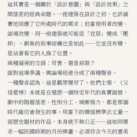
這其實是一個關於「設計意圖」與「設計效果」之
間落差的經典命題。一座建築在設計之初，也許誠
實地回應了它所處時代的需求；但當使用者改變、
語境改變，同一座建築就可能從「宜居」變成「壓
抑」。劇集的敘事結構也是如此——它並沒有變，
是站著看它的人換了位置。
兩種凝視的交鋒：苛責，還是局限？
面對這場爭議，輿論場迅速分成了兩種聲音。
一種聲音認為，這是觀眾變苛了。他們主張，《父
母愛情》本就是在還原一個特定年代的真實面貌，
劇中的階層落差、性別分工、城鄉張力，都是那個
時代確切會發生的事。用當下的價值標準去丈量一
部歷史題材的作品，本身就不夠公正——這如同要
求一幅民國時期的月份牌畫，必須符合今天的審美