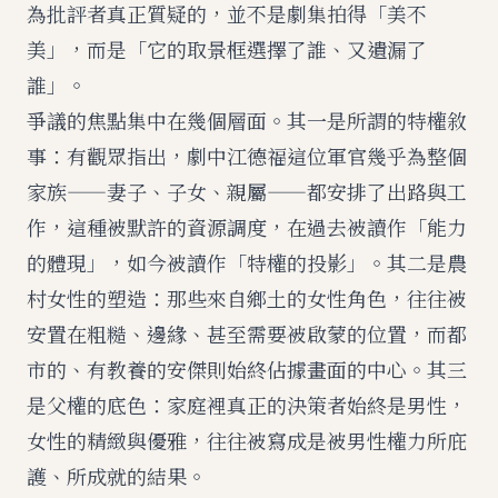
為批評者真正質疑的，並不是劇集拍得「美不
美」，而是「它的取景框選擇了誰、又遺漏了
誰」。
爭議的焦點集中在幾個層面。其一是所謂的特權敘
事：有觀眾指出，劇中江德福這位軍官幾乎為整個
家族——妻子、子女、親屬——都安排了出路與工
作，這種被默許的資源調度，在過去被讀作「能力
的體現」，如今被讀作「特權的投影」。其二是農
村女性的塑造：那些來自鄉土的女性角色，往往被
安置在粗糙、邊緣、甚至需要被啟蒙的位置，而都
市的、有教養的安傑則始終佔據畫面的中心。其三
是父權的底色：家庭裡真正的決策者始終是男性，
女性的精緻與優雅，往往被寫成是被男性權力所庇
護、所成就的結果。