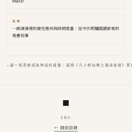
間設計
美學
一碗清湯裡的線性幾何與時間度量：從中伏喫麵閱讀節氣的
視覺敘事
←
當一張票根成為神話的度量：凝視《凡人修仙傳之瀚海迷蹤》票
■
END
← 回到目錄