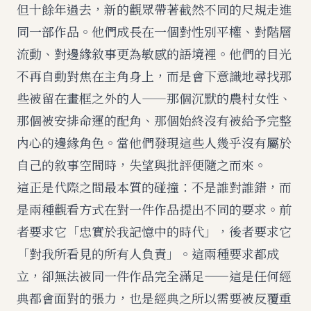
但十餘年過去，新的觀眾帶著截然不同的尺規走進
同一部作品。他們成長在一個對性別平權、對階層
流動、對邊緣敘事更為敏感的語境裡。他們的目光
不再自動對焦在主角身上，而是會下意識地尋找那
些被留在畫框之外的人——那個沉默的農村女性、
那個被安排命運的配角、那個始終沒有被給予完整
內心的邊緣角色。當他們發現這些人幾乎沒有屬於
自己的敘事空間時，失望與批評便隨之而來。
這正是代際之間最本質的碰撞：不是誰對誰錯，而
是兩種觀看方式在對一件作品提出不同的要求。前
者要求它「忠實於我記憶中的時代」，後者要求它
「對我所看見的所有人負責」。這兩種要求都成
立，卻無法被同一件作品完全滿足——這是任何經
典都會面對的張力，也是經典之所以需要被反覆重