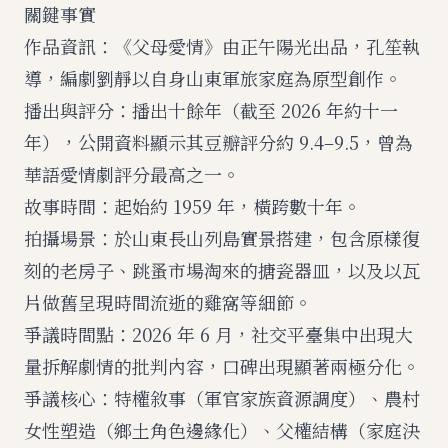
關鍵事實
作品資訊：《父母愛情》由正午陽光出品，孔笙執
導，編劇劉靜以自身山東軍旅家庭為原型創作。
播出與評分：播出十餘年（截至 2026 年約十一
年），公開資料顯示其豆瓣評分約 9.4–9.5，曾為
華語愛情劇評分最高之一。
故事時間：起始約 1959 年，橫跨數十年。
拍攝場景：於山東長山列島實景搭建，包含原樣復
刻的老房子、跳蚤市場淘來的搪瓷器皿，以及以瓦
片做舊呈現時間流逝的雞窩等細節。
爭議時間點：2026 年 6 月，社交平臺集中出現大
量拆解劇情的批判內容，口碑出現顯著兩極分化。
爭議核心：特權敘事（軍官家族資源調度）、農村
女性塑造（鄉土角色邊緣化）、父權結構（家庭決