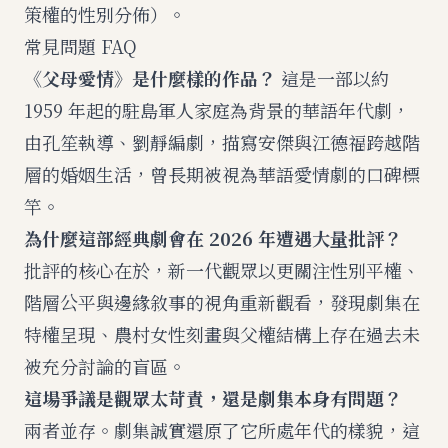
策權的性別分佈）。
常見問題 FAQ
《父母愛情》是什麼樣的作品？
這是一部以約
1959 年起的駐島軍人家庭為背景的華語年代劇，
由孔笙執導、劉靜編劇，描寫安傑與江德福跨越階
層的婚姻生活，曾長期被視為華語愛情劇的口碑標
竿。
為什麼這部經典劇會在 2026 年遭遇大量批評？
批評的核心在於，新一代觀眾以更關注性別平權、
階層公平與邊緣敘事的視角重新觀看，發現劇集在
特權呈現、農村女性刻畫與父權結構上存在過去未
被充分討論的盲區。
這場爭議是觀眾太苛責，還是劇集本身有問題？
兩者並存。劇集誠實還原了它所處年代的樣貌，這