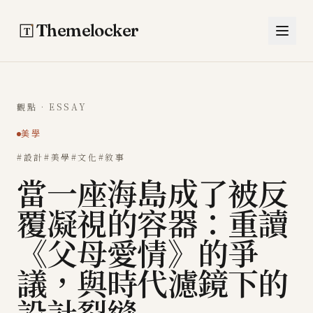
跳至主要內容
Themelocker
觀點 · ESSAY
美學
#設計
#美學
#文化
#敘事
當一座海島成了被反
覆凝視的容器：重讀
《父母愛情》的爭
議，與時代濾鏡下的