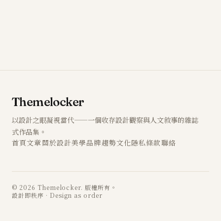
Themelocker
以設計之眼凝視當代——一個收存設計觀察與人文敘事的雜誌
式作品集。
首頁
文章
關於
設計
美學
品牌
趨勢
文化
隱私
條款
聯絡
© 2026 Themelocker. 版權所有。
設計即秩序 · Design as order