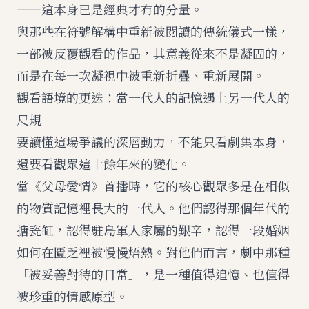
——這本身已是經典才有的分量。
與那些
在符號解構中重新被閱讀的傳統儀式
一樣，
一部被反覆觀看的作品，其意義從來不是凝固的，
而是在每一次凝視中被重新折疊、重新展開。
觀看語境的更迭：當一代人的記憶遇上另一代人的
尺規
要讀懂這場爭議的深層動力，不能只看劇集本身，
還要看觀眾這十餘年來的變化。
當《父母愛情》首播時，它的核心觀眾多是在相似
的物質記憶裡長大的一代人。他們認得那個年代的
搪瓷缸，認得駐島軍人家屬的艱辛，認得一段婚姻
如何在匱乏裡被慢慢焐熱。對他們而言，劇中那種
「被妥善對待的日常」，是一種值得追憶、也值得
被珍重的情感原型。