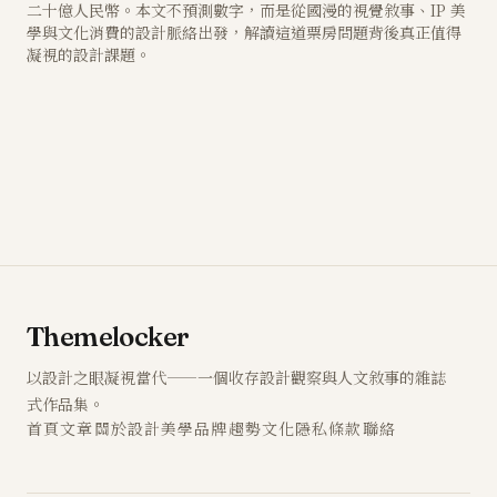
二十億人民幣。本文不預測數字，而是從國漫的視覺敘事、IP 美
學與文化消費的設計脈絡出發，解讀這道票房問題背後真正值得
凝視的設計課題。
Themelocker
以設計之眼凝視當代——一個收存設計觀察與人文敘事的雜誌
式作品集。
首頁
文章
關於
設計
美學
品牌
趨勢
文化
隱私
條款
聯絡