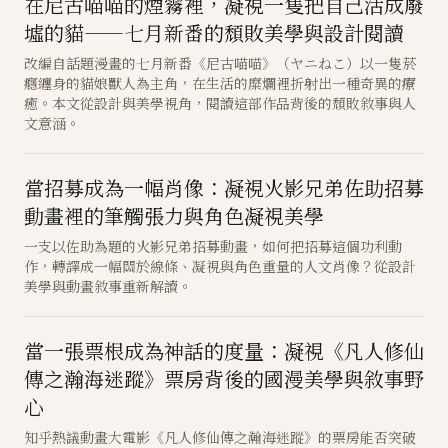
在尼古喵喵的煙霧裡，凝視一隻把自己活成廢
墟的貓——七月新番的頹敗美學與設計閱讀
改編自話題漫畫的七月新番《尼古喵喵》（ヤニねこ）以一隻菸
癮纏身的貓娘獸人為主角，在生活的糜爛裡折射出一種奇異的療
癒。本文從設計與美學視角，閱讀這部作品背後的頹敗敘事與人
文意涵。
當招募成為一幅肖像：凝視火影兄弟佐助招募
動畫裡的筆觸張力與角色凝視美學
一支以佐助為題的火影兄弟招募動畫，如何把招募這個功利動
作，轉譯成一幅關於線條、凝視與角色重量的人文肖像？從設計
美學與動畫敘事重新解讀。
當一張票根成為神話的度量：凝視《凡人修仙
傳之瀚海迷蹤》票房背後的國漫美學與敘事野
心
知乎熱議動畫大電影《凡人修仙傳之瀚海迷蹤》的票房能否突破