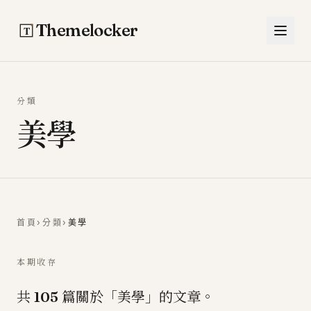
跳至主要內容
Themelocker
分類
美學
首頁
›
分類
›
美學
本期收存
共
篇關於「美學」的文章。
105