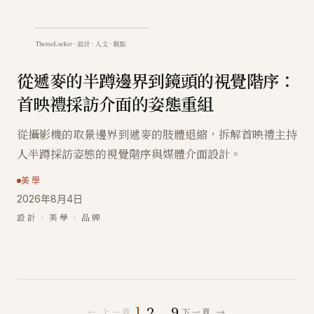
從遞麥的半蹲邊界到鏡頭的視覺階序：
首映禮採訪介面的姿態重組
從攝影機的取景邊界到遞麥的肢體退縮，拆解首映禮主持
人半蹲採訪姿態的視覺階序與媒體介面設計。
美學
2026年8月4日
設計 · 美學 · 品牌
1
2
…
9
← 上一頁
下一頁 →