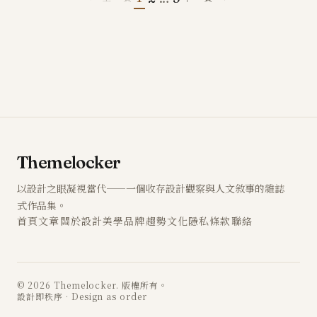
Themelocker
以設計之眼凝視當代——一個收存設計觀察與人文敘事的雜誌
式作品集。
首頁
文章
關於
設計
美學
品牌
趨勢
文化
隱私
條款
聯絡
© 2026 Themelocker. 版權所有。
設計即秩序 · Design as order