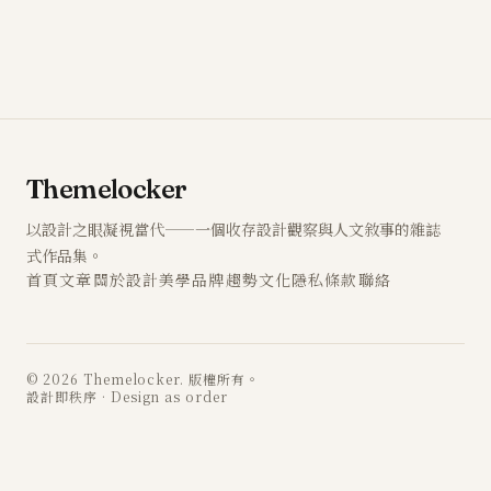
Themelocker
以設計之眼凝視當代——一個收存設計觀察與人文敘事的雜誌
式作品集。
首頁
文章
關於
設計
美學
品牌
趨勢
文化
隱私
條款
聯絡
© 2026 Themelocker. 版權所有。
設計即秩序 · Design as order