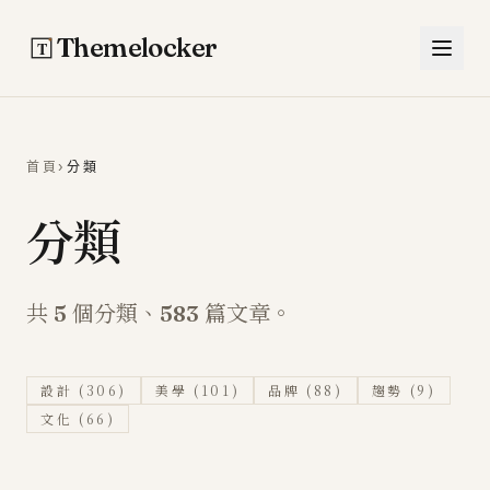
跳至主要內容
Themelocker
首頁
›
分類
分類
共
個分類、
篇文章。
5
583
設計
(306)
美學
(101)
品牌
(88)
趨勢
(9)
文化
(66)