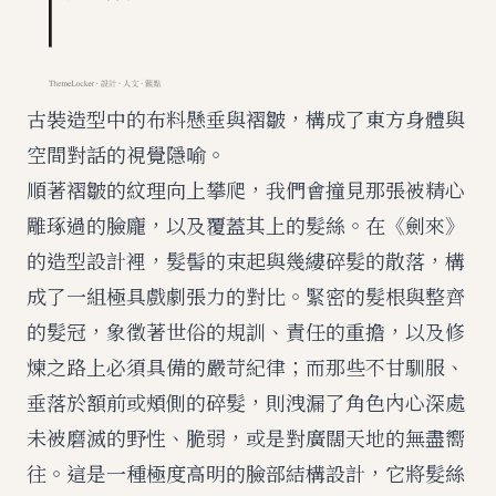
古裝造型中的布料懸垂與褶皺，構成了東方身體與
空間對話的視覺隱喻。
順著褶皺的紋理向上攀爬，我們會撞見那張被精心
雕琢過的臉龐，以及覆蓋其上的髮絲。在《劍來》
的造型設計裡，髮髻的束起與幾縷碎髮的散落，構
成了一組極具戲劇張力的對比。緊密的髮根與整齊
的髮冠，象徵著世俗的規訓、責任的重擔，以及修
煉之路上必須具備的嚴苛紀律；而那些不甘馴服、
垂落於額前或頰側的碎髮，則洩漏了角色內心深處
未被磨滅的野性、脆弱，或是對廣闊天地的無盡嚮
往。這是一種極度高明的臉部結構設計，它將髮絲