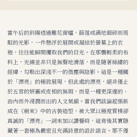
當午后的斜陽透過雕花窗櫺，篩落成滿地細碎而斑
駁的光影，一件懸浮於展間或凝結於螢幕上的衣
袍，往往能瞬間攫取我們的目光。在那襲輕柔的布
料上，光線並非只是無聲地滑落，而是隨著絲縷的
經緯，勾勒出深淺不一的微塵與陰影。這是一種關
於「漂亮」的極致展現，但此處的漂亮，絕非僅止
於五官的妍麗或皮相的無瑕，而是一種更深邃的、
由內而外浸潤而出的人文氣韻。當我們談論起張新
成在《劍來》中的古裝造型，被大眾以極度質樸卻
真誠的「漂亮」一詞來加以讚譽時，這背後其實隱
藏著一套極為嚴密且充滿詩意的設計語言。那不僅