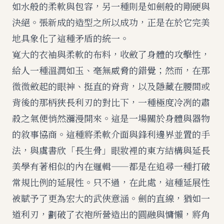
如水般的柔軟與包容，另一種則是如劍般的剛硬與
決絕。張新成的造型之所以成功，正是在於它完美
地具象化了這種矛盾的統一。
寬大的衣袖與柔軟的布料，收斂了身體的攻擊性，
給人一種溫潤如玉、毫無威脅的錯覺；然而，在那
微微斂起的眼神、挺直的脊背，以及隱藏在腰間或
背後的那柄狹長利刃的對比下，一種極度冷冽的肅
殺之氣便悄然瀰漫開來。這是一場關於身體與器物
的敘事協商。這種將柔軟介面與鋒利邊界並置的手
法，與
虞書欣「長生骨」眼妝裡的東方結構與延長
美學
有著相似的內在邏輯——都是在追尋一種打破
常規比例的延展性。只不過，在此處，這種延展性
被賦予了更為宏大的武俠意涵。劍的直線，猶如一
道利刃，劃破了衣袍所營造出的圓融與慵懶，將角