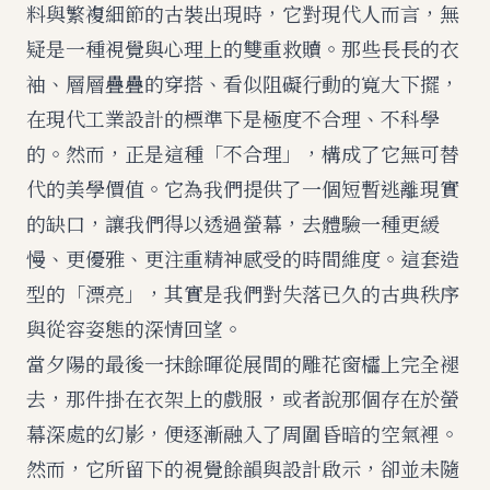
料與繁複細節的古裝出現時，它對現代人而言，無
疑是一種視覺與心理上的雙重救贖。那些長長的衣
袖、層層疊疊的穿搭、看似阻礙行動的寬大下擺，
在現代工業設計的標準下是極度不合理、不科學
的。然而，正是這種「不合理」，構成了它無可替
代的美學價值。它為我們提供了一個短暫逃離現實
的缺口，讓我們得以透過螢幕，去體驗一種更緩
慢、更優雅、更注重精神感受的時間維度。這套造
型的「漂亮」，其實是我們對失落已久的古典秩序
與從容姿態的深情回望。
當夕陽的最後一抹餘暉從展間的雕花窗櫺上完全褪
去，那件掛在衣架上的戲服，或者說那個存在於螢
幕深處的幻影，便逐漸融入了周圍昏暗的空氣裡。
然而，它所留下的視覺餘韻與設計啟示，卻並未隨