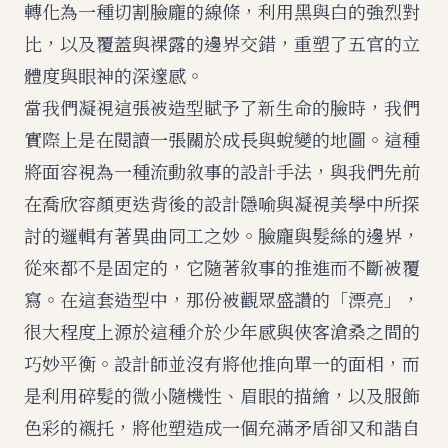
轉化為一種切割臉龐的線條，利用黑與白的強烈對
比，以及覆蓋與裸露的邊界交錯，重塑了五官的立
體度與眼神的深邃感。
當我們凝視這張被造型賦予了新生命的臉時，我們
實際上是在閱讀一張關於成長與蛻變的地圖。這種
將面容視為一種流動敘事的設計手法，與我們先前
在
喬欣容顏更迭背後的設計隱喻與凝視美學
中所探
討的邏輯有著異曲同工之妙。臉龐與髮絲的邊界，
從來都不是固定的，它隨著敘事的推進而不斷被覆
寫。在這套造型中，那份被觀眾盛讚的「漂亮」，
很大程度上源於這種介於少年感與俠客滄桑之間的
巧妙平衡。設計師並沒有將他推向單一的面相，而
是利用碎髮的微小隨機性、眉眼的描繪，以及服飾
色彩的襯托，將他塑造成一個充滿矛盾卻又和諧自