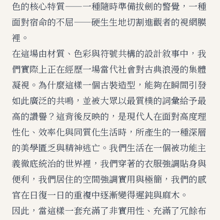
色的核心特質——一種隨時準備拔劍的警覺，一種
面對宿命的不屈——硬生生地切割進觀者的視網膜
裡。
在這場由材質、色彩與符號共構的設計敘事中，我
們實際上正在經歷一場當代社會對古典浪漫的集體
凝視。為什麼這樣一個古裝造型，能夠在瞬間引發
如此廣泛的共鳴，並被大眾以最質樸的詞彙給予最
高的讚譽？這背後反映的，是現代人在面對高度理
性化、效率化與同質化生活時，所產生的一種深層
的美學匱乏與精神逃亡。我們生活在一個被功能主
義徹底統治的世界裡，我們穿著的衣服強調貼身與
便利，我們居住的空間強調實用與極簡，我們的感
官在日復一日的重複中逐漸變得遲鈍與麻木。
因此，當這樣一套充滿了非實用性、充滿了冗餘布