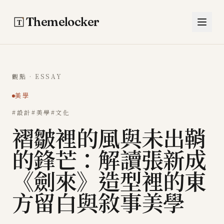
跳至主要內容
Themelocker
觀點 · ESSAY
美學
#設計
#美學
#文化
褶皺裡的風與未出鞘
的鋒芒：解讀張新成
《劍來》造型裡的東
方留白與敘事美學