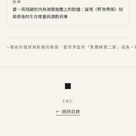
美學
當一具殘破的肉身被摺進塵土的餘燼：凝視《野狗骨頭》結
局背後的生存度量與潰散敘事
←
復沓的進球與對稱的綠茵：當世界盃的「集體梅開二度」成為一
■
END
← 回到目錄