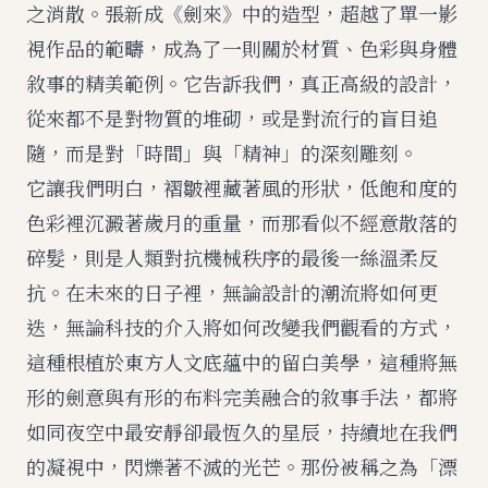
之消散。張新成《劍來》中的造型，超越了單一影
視作品的範疇，成為了一則關於材質、色彩與身體
敘事的精美範例。它告訴我們，真正高級的設計，
從來都不是對物質的堆砌，或是對流行的盲目追
隨，而是對「時間」與「精神」的深刻雕刻。
它讓我們明白，褶皺裡藏著風的形狀，低飽和度的
色彩裡沉澱著歲月的重量，而那看似不經意散落的
碎髮，則是人類對抗機械秩序的最後一絲溫柔反
抗。在未來的日子裡，無論設計的潮流將如何更
迭，無論科技的介入將如何改變我們觀看的方式，
這種根植於東方人文底蘊中的留白美學，這種將無
形的劍意與有形的布料完美融合的敘事手法，都將
如同夜空中最安靜卻最恆久的星辰，持續地在我們
的凝視中，閃爍著不滅的光芒。那份被稱之為「漂