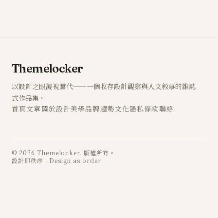
Themelocker
以設計之眼凝視當代——一個收存設計觀察與人文敘事的雜誌
式作品集。
首頁
文章
關於
設計
美學
品牌
趨勢
文化
隱私
條款
聯絡
© 2026 Themelocker. 版權所有。
設計即秩序 · Design as order