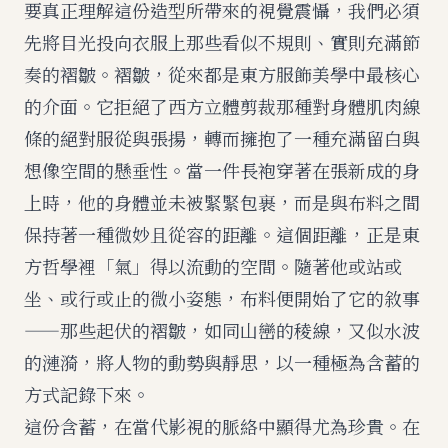
要真正理解這份造型所帶來的視覺震懾，我們必須
先將目光投向衣服上那些看似不規則、實則充滿節
奏的褶皺。褶皺，從來都是東方服飾美學中最核心
的介面。它拒絕了西方立體剪裁那種對身體肌肉線
條的絕對服從與張揚，轉而擁抱了一種充滿留白與
想像空間的懸垂性。當一件長袍穿著在張新成的身
上時，他的身體並未被緊緊包裹，而是與布料之間
保持著一種微妙且從容的距離。這個距離，正是東
方哲學裡「氣」得以流動的空間。隨著他或站或
坐、或行或止的微小姿態，布料便開始了它的敘事
——那些起伏的褶皺，如同山巒的稜線，又似水波
的漣漪，將人物的動勢與靜思，以一種極為含蓄的
方式記錄下來。
這份含蓄，在當代影視的脈絡中顯得尤為珍貴。在