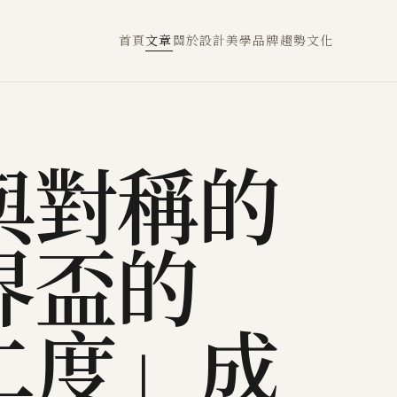
首頁
文章
關於
設計
美學
品牌
趨勢
文化
與對稱的
界盃的
二度」成