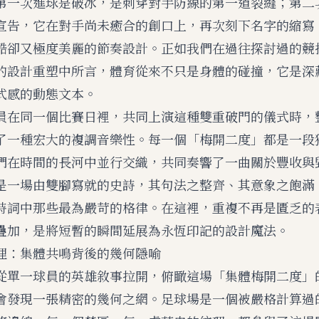
第一次進球是破冰，是刺穿對手防線的第一道裂縫；第二
宣告，它在對手尚未癒合的創口上，再次刻下名字的縮寫
酷卻又極度美麗的節奏設計。正如我們在過往探討過的
競
的設計重塑
中所言，體育從來不只是身體的碰撞，它是深
式感的動態文本。
員在同一個比賽日裡，共同上演這種雙重破門的儀式時，
了一種宏大的複調音樂性。每一個「梅開二度」都是一段
們在時間的長河中並行交織，共同奏響了一曲關於豐收與
是一場由雙腳寫就的史詩，其句法之整齊、其意象之飽滿
詩詞中那些最為嚴苛的格律。在這裡，重複不再是匱乏的
疊加，是將短暫的瞬間延展為永恆印記的設計魔法。
理：集體共鳴背後的幾何隱喻
從單一球員的英雄敘事拉開，俯瞰這場「集體梅開二度」
會發現一張精密的幾何之網。足球場是一個被嚴格計算過