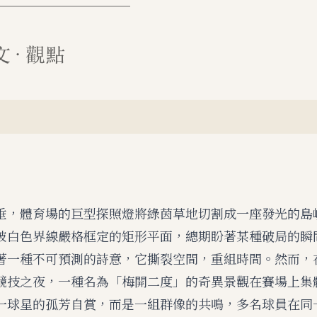
垂，體育場的巨型探照燈將綠茵草地切割成一座發光的島
被白色界線嚴格框定的矩形平面，總期盼著某種破局的瞬
著一種不可預測的詩意，它撕裂空間，重組時間。然而，
競技之夜，一種名為「梅開二度」的奇異景觀在賽場上集
一球星的孤芳自賞，而是一組群像的共鳴，多名球員在同