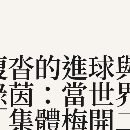
復沓的進球
綠茵：當世
「集體梅開