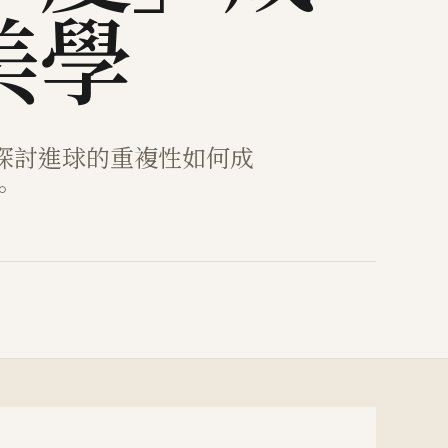
美學
探討進球的重複性如何成
。