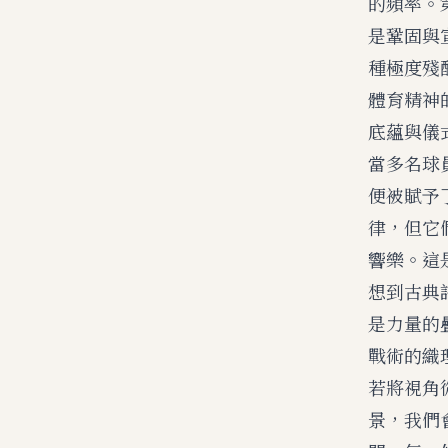
的頻率。
是鞏固與
種極度殘
體育精神
底蘊與儀
當多名球
便被賦予
律，但它
響樂。這
想到古典
是力量的
戰術的織
若將視角
景，我們