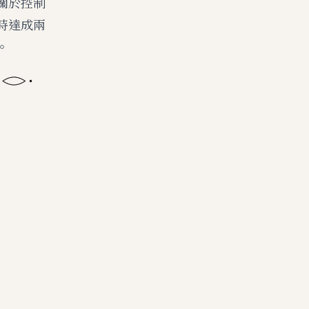
關於控制
時達成兩
。