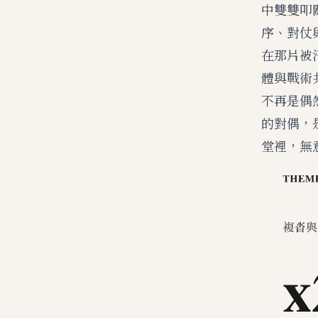
中雙雙叩
序、對仗
在那片被
體與戰術
不再是偶
的對偶，
堂裡，無