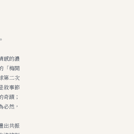
。
情感的濃
的「梅開
球第二次
是敘事節
的奇蹟；
為必然，
盪出共振