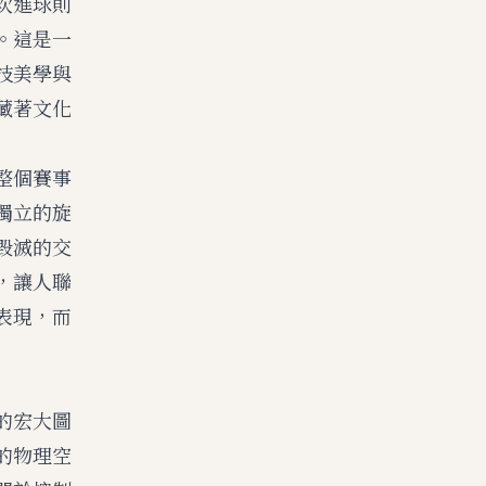
次進球則
。這是一
技美學與
藏著文化
整個賽事
獨立的旋
毀滅的交
，讓人聯
表現，而
的宏大圖
的物理空