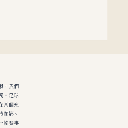
嶼，我們
間。足球
在某個充
體顯影。
一輪賽事