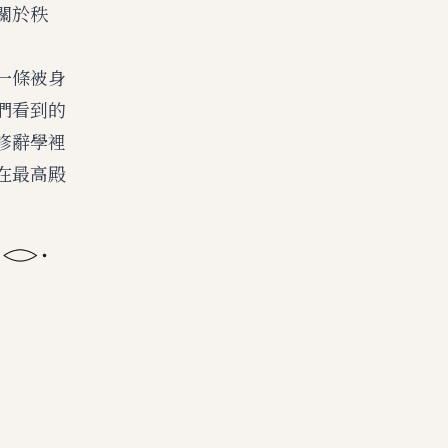
關於秩
一條被身
們看到的
修辭學裡
在最高殿