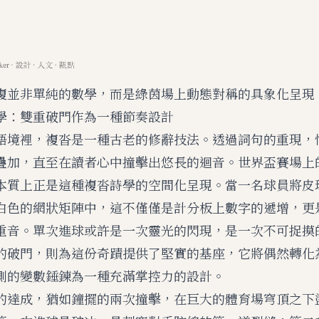
複並非單純的數學，而是綠茵場上動態對稱的具象化呈現
學：雙重破門作為一種節奏設計
語境裡，複沓是一種古老的修辭技法。透過詞句的重現，
疊加，直至在讀者心中撞擊出悠長的迴音。世界盃賽場上
本質上正是這種複沓詩學的空間化呈現。當一名球員將皮
白色的網狀矩陣中，這不僅僅是計分板上數字的遞增，更
重音。單次進球或許是一次靈光的閃現，是一次不可捉摸
的破門，則為這份奇蹟提供了堅實的基座，它將偶然轉化
測的變數錘鍊為一種充滿掌控力的設計。
的達成，猶如鐘擺的兩次撞擊，在巨大的體育場穹頂之下