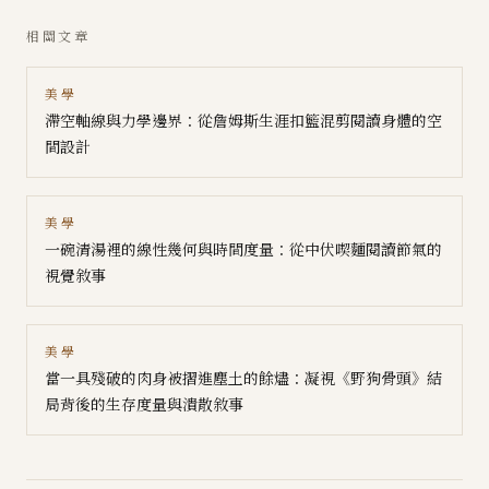
相關文章
美學
滯空軸線與力學邊界：從詹姆斯生涯扣籃混剪閱讀身體的空
間設計
美學
一碗清湯裡的線性幾何與時間度量：從中伏喫麵閱讀節氣的
視覺敘事
美學
當一具殘破的肉身被摺進塵土的餘燼：凝視《野狗骨頭》結
局背後的生存度量與潰散敘事