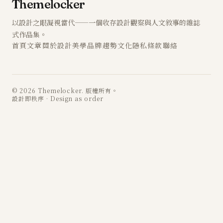
Themelocker
以設計之眼凝視當代——一個收存設計觀察與人文敘事的雜誌
式作品集。
首頁
文章
關於
設計
美學
品牌
趨勢
文化
隱私
條款
聯絡
© 2026 Themelocker. 版權所有。
設計即秩序 · Design as order