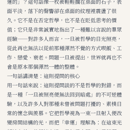
運的」？這句話像一枚被輕輕擱在桌面的石子，表
面平淡，落下的聲響卻在桌面的紋理裡震盪了很
久。它不是在否定哲學，也不是在貶低思考的價
值；它只是非常誠實地指出了一種難以言說的羣眾
經驗——對許多人而言，一旦被哲學的目光照亮，
從此再也無法以從前那種渾然不覺的方式喫飯、工
作、戀愛、衰老。問題一旦被提出，世界就再也不
會是原本那個渾然一體的整體。
一句話講清楚：這則提問的核心
用一句話來說：這則提問談的不是哲學的對錯，而
是一種「一旦被照亮便無法回到暗處」的不可逆體
驗，以及許多人對那種未曾被問題打擾的、素樸日
常的懷念與羨慕。它把哲學視為一束一旦射入便改
變房間結構的光，而把「幸運」理解為：在這束光