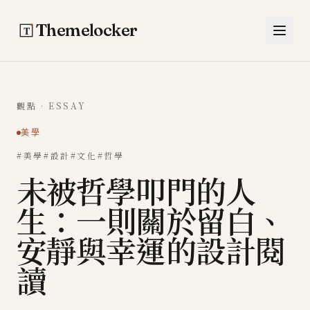
跳至主要內容
Themelocker
觀點 · ESSAY
美學
#美學
#設計
#文化
#哲學
未被哲學叩門的人
生：一則關於留白、
安靜與幸運的設計閱
讀