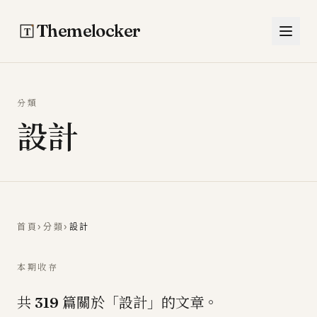
跳至主要內容
Themelocker
分類
設計
首頁
›
分類
›
設計
本期收存
共
篇關於「設計」的文章。
319