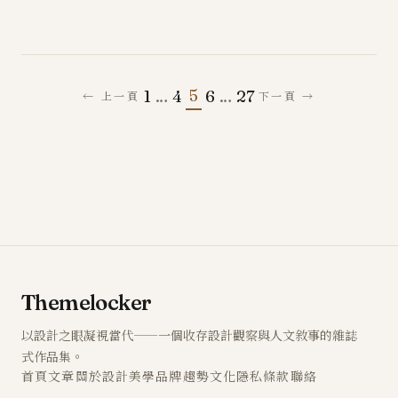
5
1
…
4
6
…
27
← 上一頁
下一頁 →
Themelocker
以設計之眼凝視當代——一個收存設計觀察與人文敘事的雜誌
式作品集。
首頁
文章
關於
設計
美學
品牌
趨勢
文化
隱私
條款
聯絡