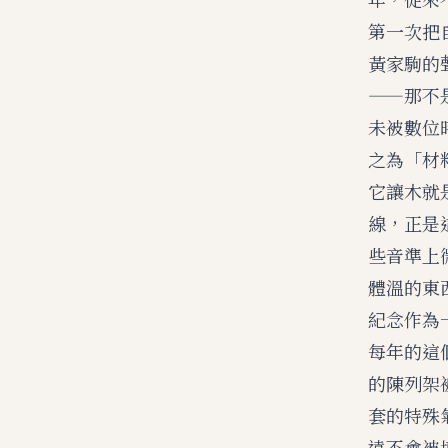
第一次把
黃家駒的
——那不
未被數位
之為「材
它讓木就
線，正是
些音準上
體溫的東
紀念作為
每年的這
的陳列架
套的特殊
遠不會被