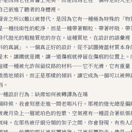
自己嵌進了聽者的身體裡。
聲音之所以難以被替代，是因為它有一種極為特殊的「物
是一種技術性的乾淨，而是一種帶著顆粒、帶著呼吸、帶
時代拋光的粗糙質地的存在。這種質地，在設計的語彙裡
料的真誠」。一個真正好的設計，從不試圖掩蓋材質本身
是木，讓鐵就是鐵，讓一道傷痕就停留在傷痕的位置上。
這樣一種被允許保留紋路的材料——它不光滑，它有重量
微微地傾斜，而正是那樣的傾斜，讓它成為一個可以被辨
西。
一種設計行為：缺席如何被轉譯為在場
個時候，我會刻意走進一間老唱片行。那裡的燈光總是偏
被歲月染上一層琥珀色的包漿，空氣裡有一種混合著紙張
氣味。在那些被仔細分類的架子之間，你會發現，有些人
填補——他們的唱片被反覆補貨，又被反覆取走，像是一