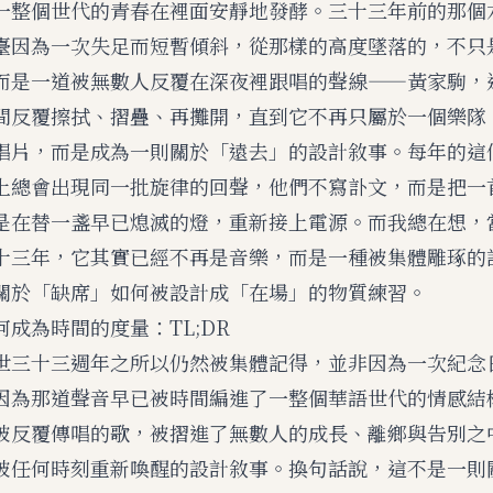
一整個世代的青春在裡面安靜地發酵。三十三年前的那個
臺因為一次失足而短暫傾斜，從那樣的高度墜落的，不只
而是一道被無數人反覆在深夜裡跟唱的聲線——黃家駒，
間反覆擦拭、摺疊、再攤開，直到它不再只屬於一個樂隊
唱片，而是成為一則關於「遠去」的設計敘事。每年的這
上總會出現同一批旋律的回聲，他們不寫訃文，而是把一
是在替一盞早已熄滅的燈，重新接上電源。而我總在想，
十三年，它其實已經不再是音樂，而是一種被集體雕琢的
關於「缺席」如何被設計成「在場」的物質練習。
何成為時間的度量：TL;DR
世三十三週年之所以仍然被集體記得，並非因為一次紀念
因為那道聲音早已被時間編進了一整個華語世代的情感結
被反覆傳唱的歌，被摺進了無數人的成長、離鄉與告別之
被任何時刻重新喚醒的設計敘事。換句話說，這不是一則