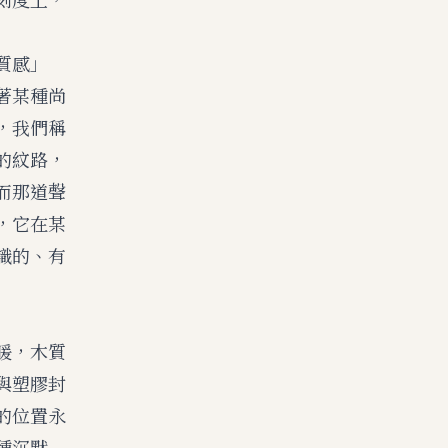
質感」
著某種尚
，我們稱
的紋路，
而那道聲
，它在某
識的、有
暖，木質
與塑膠封
的位置永
種沉默