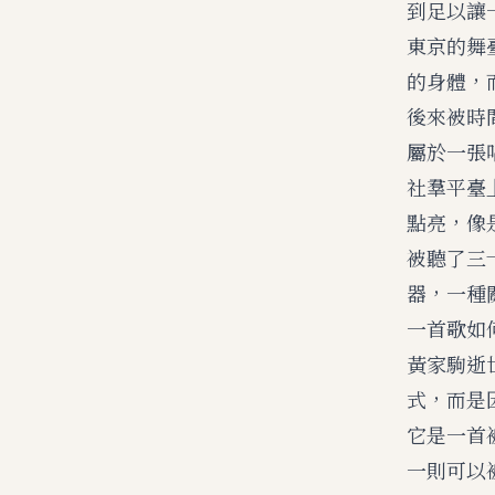
到足以讓
東京的舞
的身體，
後來被時
屬於一張
社羣平臺
點亮，像
被聽了三
器，一種
一首歌如
黃家駒逝
式，而是
它是一首
一則可以