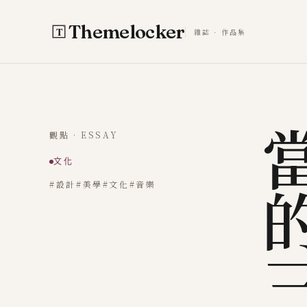
跳至主要內容
Themelocker
雜誌 · 作品集
觀點 · ESSAY
文化
#設計
#美學
#文化
#音樂