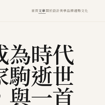
首頁
文章
關於
設計
美學
品牌
趨勢
文化
成為時代
家駒逝世
，與一首