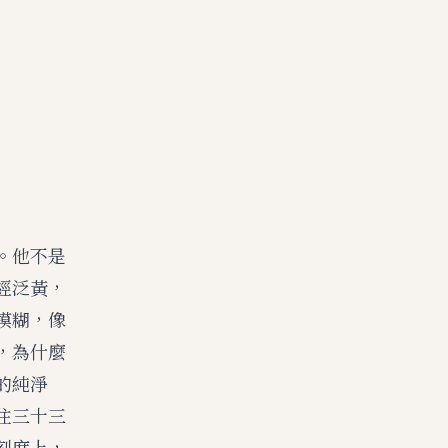
。他不是
經泛黃，
模糊，像
，為什麼
的純淨
住三十三
刻度上，