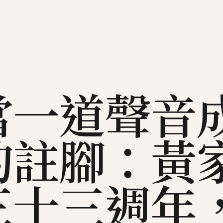
當一道聲音
的註腳：黃
三十三週年