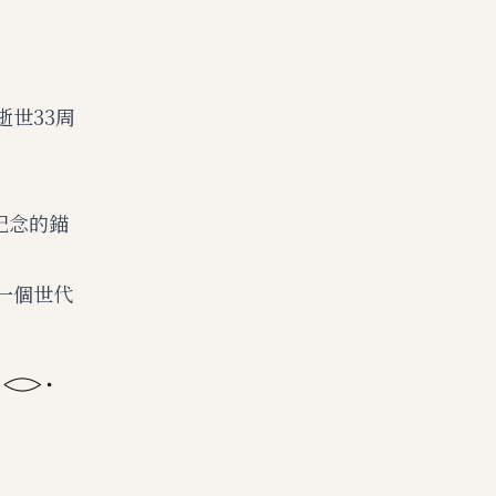
世33周
紀念的錨
一個世代