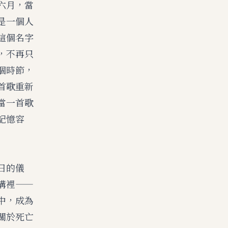
六月，當
是一個人
這個名字
，不再只
個時節，
首歌重新
當一首歌
記憶容
日的儀
構裡——
中，成為
關於死亡