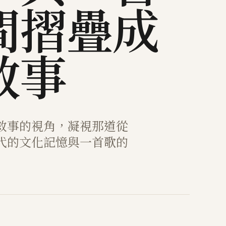
間摺疊成
敘事
敘事的視角，凝視那道從
代的文化記憶與一首歌的