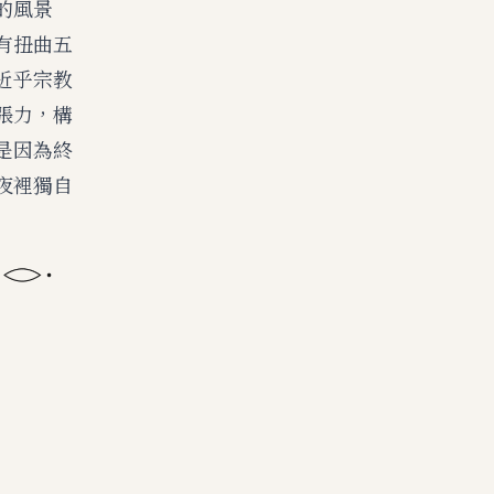
的風景
有扭曲五
近乎宗教
張力，構
是因為終
夜裡獨自