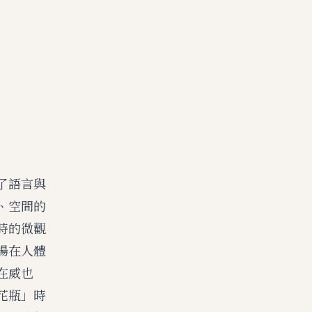
了語言與
、空間的
時的微觀
場在人體
在威也
花瓶」時