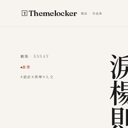
跳至主要內容
Themelocker
雜誌 · 作品集
觀點 · ESSAY
美學
#設計
#美學
#人文