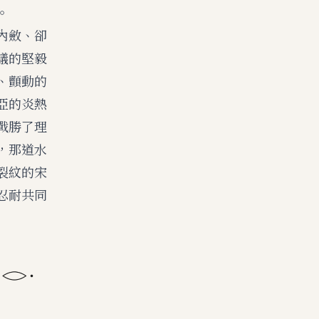
。
內斂、卻
議的堅毅
、顫動的
亞的炎熱
戰勝了理
，那道水
裂紋的宋
忍耐共同