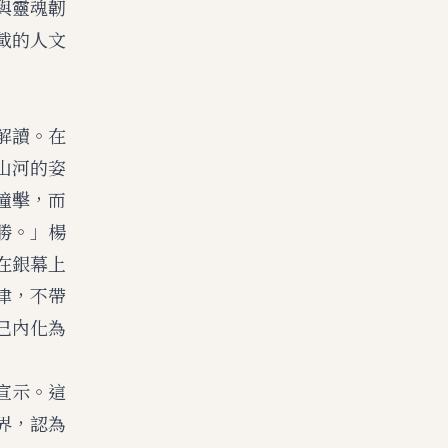
與靈魂韌
載的人文
解讀。在
山河的姿
撞擊，而
勝。」楊
在銀幕上
律，不帶
已內化為
宣示。這
界，認為