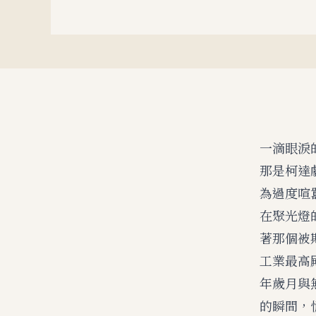
一滴眼淚
那是柯達
為過度喧
在聚光燈
著那個被
工業最高
年歲月與
的瞬間，