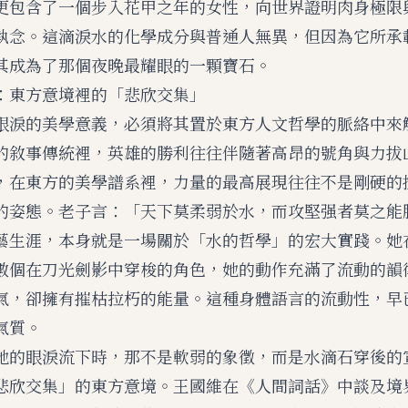
更包含了一個步入花甲之年的女性，向世界證明肉身極限
執念。這滴淚水的化學成分與普通人無異，但因為它所承
其成為了那個夜晚最耀眼的一顆寶石。
：東方意境裡的「悲欣交集」
眼淚的美學意義，必須將其置於東方人文哲學的脈絡中來
的敘事傳統裡，英雄的勝利往往伴隨著高昂的號角與力拔
，在東方的美學譜系裡，力量的最高展現往往不是剛硬的
的姿態。老子言：「天下莫柔弱於水，而攻堅强者莫之能
藝生涯，本身就是一場關於「水的哲學」的宏大實踐。她
數個在刀光劍影中穿梭的角色，她的動作充滿了流動的韻
氣，卻擁有摧枯拉朽的能量。這種身體語言的流動性，早
氣質。
她的眼淚流下時，那不是軟弱的象徵，而是水滴石穿後的
悲欣交集」的東方意境。王國維在《人間詞話》中談及境