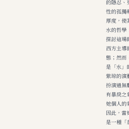
的隱忍、
性的孤獨
厚度，使
水的哲學
探討這場
西方主導
態；然而
是「水」
紫琼的演
扮演過無
有暴戾之
她個人的
因此，當
是一種「