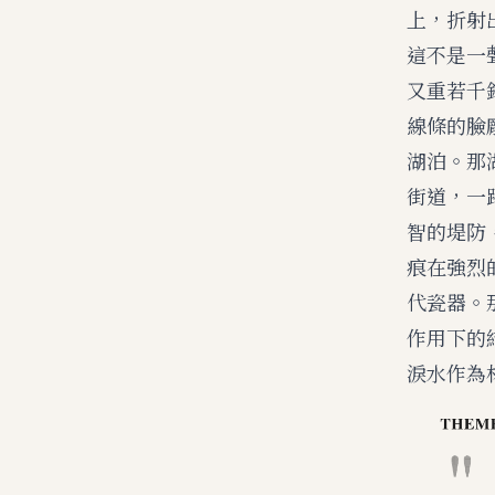
上，折射
這不是一
又重若千
線條的臉
湖泊。那
街道，一
智的堤防
痕在強烈
代瓷器。
作用下的
淚水作為