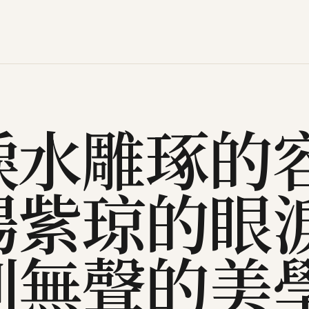
淚水雕琢的
楊紫琼的眼
則無聲的美