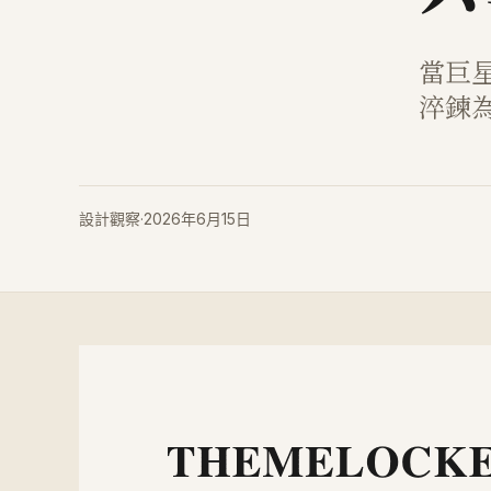
當巨
淬鍊
設計觀察
·
2026年6月15日