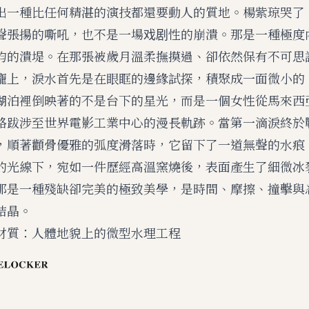
出一種比任何精湛的演技都還要動人的質地。楊紫琼哭了
聲張揚的嘶吼，也不是一場戏剧性的崩潰。那是一種極度
鈞的潰堤。在那張被歲月溫柔撫摸過、卻依然保有不可思
龐上，淚水首先是在眼眶的邊緣試探，積聚成一面微小的
湖泊裡倒映著的不是台下的星光，而是一個女性從馬來西
路跋涉至世界電影工業中心的漫長軌跡。當第一滴淚終於
，順著顴骨優雅的弧度滑落時，它留下了一道無聲的水痕
的光線下，宛如一件歷經高溫窯燒後，表面產生了細微冰
那是一種殘缺卻完美的極致美學，是時間、摩擦、撞擊與
結晶。
材質：人體地貌上的微型水理工程