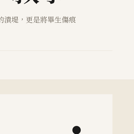
的潰堤，更是將畢生傷痕