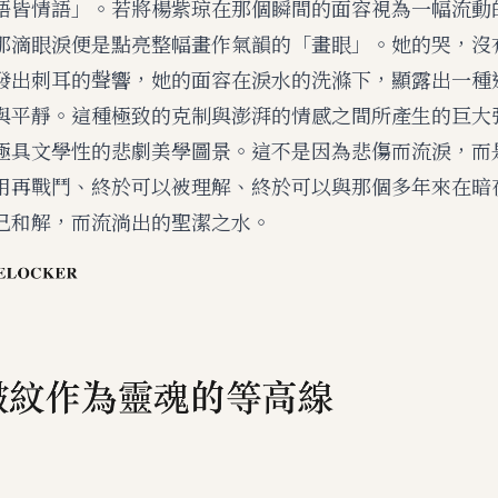
語皆情語」。若將楊紫琼在那個瞬間的面容視為一幅流動
那滴眼淚便是點亮整幅畫作氣韻的「畫眼」。她的哭，沒
發出刺耳的聲響，她的面容在淚水的洗滌下，顯露出一種
與平靜。這種極致的克制與澎湃的情感之間所產生的巨大
極具文學性的悲劇美學圖景。這不是因為悲傷而流淚，而
用再戰鬥、終於可以被理解、終於可以與那個多年來在暗
己和解，而流淌出的聖潔之水。