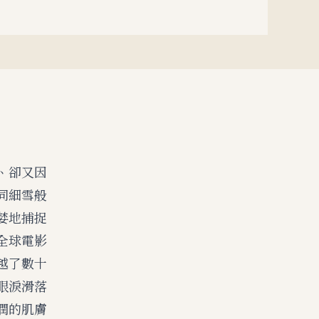
、卻又因
同細雪般
婪地捕捉
全球電影
越了數十
眼淚滑落
潤的肌膚