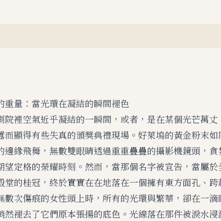
的重量：當光環在凝結的瞬間褪色
劇院裡空氣近乎凝結的一瞬間，或者，是在某個光芒萬丈
囂而顯得有些失真的頒獎典禮現場。好萊塢的黃金粉末如
的邊緣飛舞，無數雙眼睛透過重重疊疊的攝影機鏡頭，貪
期望定格的榮耀時刻。然而，當那個名字被宣告，當屬於
殿堂的桂冠，終於實實在在地落在一個擁有東方面孔、跨
無數次傷痕的女性頭上時，所有的光環與繁華，卻在一滴
悄然褪去了它們原本張揚的底色。光線落在那件被淚水浸