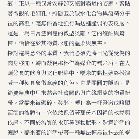
液，正以一種異常安靜卻又絕對霸道的姿態，緊貼
著微觀的毛細孔，將隱匿於碳水化合物與酒精分子
裡的高溫，毫無保留地強行輸送進脆弱的表皮層。
這是一場日常空間裡的微型災難，它的殘酷與驚
悚，恰恰在於其物質形態的溫柔與無害。
探討這場意外的本質，我們必須先將目光從受傷的
肉身移開，轉而凝視那杯作為媒介的糯米酒。在人
類悠長的飲食與文化脈絡中，糯米的黏性始終扮演
著一種極具象徵意義的角色。它是團圓的隱喻，是
節慶祭典中用來黏合社會關係與血緣網絡的物質紐
帶。當糯米被碾碎、發酵，轉化為一杯澄澈或略顯
渾濁的液體時，它依然保留著那份基因裡的執拗與
依戀。不同於流質的水那種隨物賦形、肆意流淌的
灑脫，糯米酒的流淌帶著一種無法輕易被抹去的牽