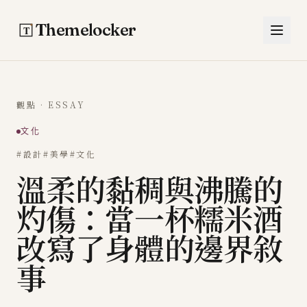
跳至主要內容
Themelocker
觀點 · ESSAY
文化
#設計
#美學
#文化
溫柔的黏稠與沸騰的
灼傷：當一杯糯米酒
改寫了身體的邊界敘
事