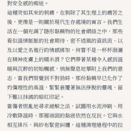
對安全感的痴迷。
這種突如其來的刺痛，在剝除了其生理上的痛苦之
後，更像是一則關於現代生存處境的寓言。我們生
活在一個充滿了隱形黏稠物的社會網絡之中，那些
看似溫情脈脈的社會期待、密不透風的資訊流、以
及以愛之名進行的情感綁架，何嘗不是一杯杯潑灑
在精神皮膚上的糯米酒？它們帶著某種令人感到溫
暖與沉醉的初始觸感，悄無聲息地攀附上我們的意
志，當我們察覺到不對勁時，那份黏稠早已化作了
灼傷理性的高溫，緊緊裹覆著無法掙脫的靈魂，留
下難以抹滅的暗紅印記。
當傷者慌亂地尋求緩解之法，試圖用水流沖刷、用
冷敷降溫時，那層頑固的黏液依然在反抗。它與水
相互排斥，與紗布緊密糾纏，這種清理過程中的拉