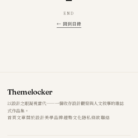
END
← 回到目錄
Themelocker
以設計之眼凝視當代——一個收存設計觀察與人文敘事的雜誌
式作品集。
首頁
文章
關於
設計
美學
品牌
趨勢
文化
隱私
條款
聯絡