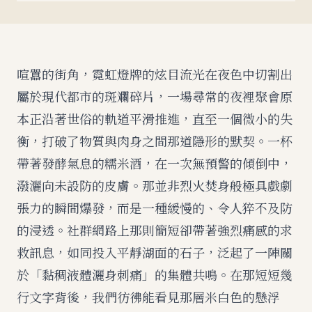
喧囂的街角，霓虹燈牌的炫目流光在夜色中切割出
屬於現代都市的斑斕碎片，一場尋常的夜裡聚會原
本正沿著世俗的軌道平滑推進，直至一個微小的失
衡，打破了物質與肉身之間那道隱形的默契。一杯
帶著發酵氣息的糯米酒，在一次無預警的傾倒中，
潑灑向未設防的皮膚。那並非烈火焚身般極具戲劇
張力的瞬間爆發，而是一種緩慢的、令人猝不及防
的浸透。社群網路上那則簡短卻帶著強烈痛感的求
救訊息，如同投入平靜湖面的石子，泛起了一陣關
於「黏稠液體灑身刺痛」的集體共鳴。在那短短幾
行文字背後，我們彷彿能看見那層米白色的懸浮