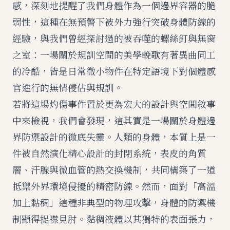
感，深刻地提醒了我們身體作為一個邊界容器的脆
弱性，這種在無預警下被外力強行突破身體防線的
經驗，與我們曾經探討過的
被吞噬的螺絲釘與無窗
之室：一場關於規訓空間的美學輓歌
有著異曲同工
的冷酷，皆是日常微小物件在特定語境下對個體感
官進行的無情侵佔與規訓。
若將這場灼傷事件置於更為宏大的設計與空間敘事
中來檢視，我們會發現，這其實是一場關於身體邊
界防禦設計的徹底失靈。人類的身體，本質上是一
件被自然演化精心設計的封閉系統，表皮的角質
層、汗腺與微血管的熱交換機制，共同構築了一道
抵禦外界環境侵擾的精密防線。然而，面對「高溫
加上黏稠」這種非典型的物理攻擊，身體的防禦機
制顯得捉襟見肘。黏稠液體以其獨特的表面張力，