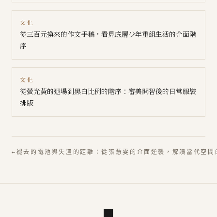
文化
從三百元換來的作文手稿，看見底層少年重組生活的介面階
序
文化
從螢光黃的退場到黑白比例的階序：審美開智後的日常服裝
排版
←
褪去的電池與失溫的距離：從張慧雯的介面逆襲，解讀當代空間
■