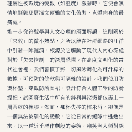
理屬性被環境的變數（如溫度）激發時，它便會無
情地撕毀那層溫文爾雅的文化偽裝，直擊肉身的最
痛處。
進一步從符號學與人文心理的層面解讀，這則關於
「求救」的微小熱點，之所以能在社群網路的汪洋
中引發一陣漣漪，根源於它觸動了現代人內心深處
對於「失去控制」的深層恐懼。在高度文明化的當
代社會裡，我們習慣了將一切風險轉化為可計算的
數據、可預防的條款與可隔離的設計。我們使用防
燙杯墊、穿戴防護圍裙、設計符合人體工學的防滑
握把，試圖將生活中所有的鋒利與滾燙都包裹上一
層柔軟的橡膠。然而，那杯失控的糯米酒，卻像是
一個無法被馴化的變數，它從日常的縫隙中逃逸出
來，以一種近乎惡作劇般的姿態，嘲笑著人類對絕