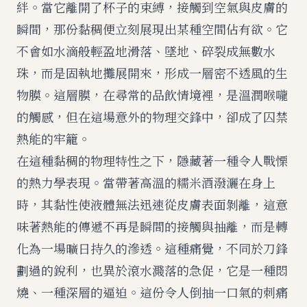
絆。當它離開了杯子的束縛，接觸到空氣與皮膚的
瞬間，那份黏稠便立刻展現出某種空間佔有欲。它
不會如水滴般輕盈地滑落、墜地、碎裂成無數水
珠，而是固執地攤展開來，形成一層密不透風的生
物膜。這層膜，在尋常的品飲情境裡，是溫潤喉嚨
的觸感，但在這場意外的物理交鋒中，卻成了囚禁
熱能的牢籠。
在這種黏稠的物理特性之下，隱藏著一種令人戰慄
的熱力學表現。當帶著高溫的糯米酒潑灑在身上
時，其黏性使液體無法迅速從皮膚表面剝離，這意
味著熱能的傳遞不再是瞬間的接觸與抽離，而是轉
化為一場曠日持久的滲透。這種痛覺，不同於刀鋒
劃過的銳利，也異於滾水濺落的急促，它是一種悶
燒、一種深層的逼迫。這份令人倒抽一口氣的刺痛