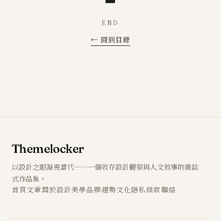
END
← 回到目錄
Themelocker
以設計之眼凝視當代——一個收存設計觀察與人文敘事的雜誌
式作品集。
首頁
文章
關於
設計
美學
品牌
趨勢
文化
隱私
條款
聯絡