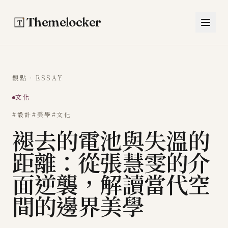
跳至主要內容
Themelocker
觀點 · ESSAY
文化
#設計
#美學
#文化
褪去的電池與失溫的
距離：從張慧雯的介
面逆襲，解讀當代空
間的邊界美學