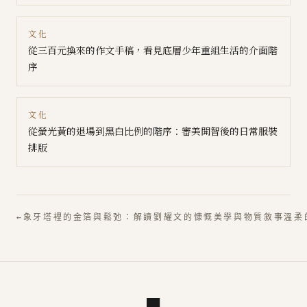
文化
從三百元換來的作文手稿，看見底層少年重組生活的介面階
序
文化
從螢光黃的退場到黑白比例的階序：審美開智後的日常服裝
排版
←
象牙塔裡的金箔與鬆弛：解讀劉耀文的慷慨美學與物質敘事
溫柔
■