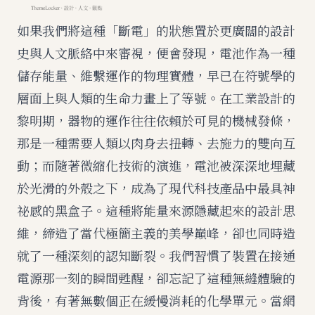
如果我們將這種「斷電」的狀態置於更廣闊的設計
史與人文脈絡中來審視，便會發現，電池作為一種
儲存能量、維繫運作的物理實體，早已在符號學的
層面上與人類的生命力畫上了等號。在工業設計的
黎明期，器物的運作往往依賴於可見的機械發條，
那是一種需要人類以肉身去扭轉、去施力的雙向互
動；而隨著微縮化技術的演進，電池被深深地埋藏
於光滑的外殼之下，成為了現代科技產品中最具神
祕感的黑盒子。這種將能量來源隱藏起來的設計思
維，締造了當代極簡主義的美學巔峰，卻也同時造
就了一種深刻的認知斷裂。我們習慣了裝置在接通
電源那一刻的瞬間甦醒，卻忘記了這種無縫體驗的
背後，有著無數個正在緩慢消耗的化學單元。當網