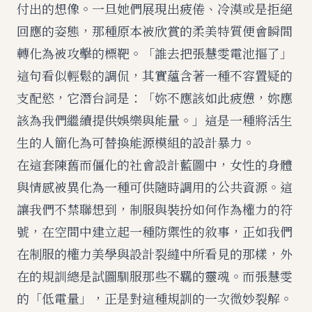
付出的想像。一旦她們展現出疲倦、冷漠或是拒絕
回應的姿態，那種原本被欣賞的柔美特質便會瞬間
轉化為被攻擊的標靶。「誰去把張慧雯電池摳了」
這句看似輕鬆的調侃，其實蘊含著一種不容置疑的
支配慾，它潛台詞是：「妳不應該如此疲憊，妳應
該為我們繼續提供娛樂與能量。」這是一種將活生
生的人簡化為可替換能源模組的設計暴力。
在這套陳舊而僵化的社會設計藍圖中，女性的身體
與情感被異化為一種可供隨時調用的公共資源。這
讓我們不禁聯想到，制服與裝扮如何作為權力的符
號，在空間中建立起一種防禦性的敘事，正如我們
在
制服的權力美學與設計裂縫
中所看見的那樣，外
在的規訓總是試圖馴服那些不羈的靈魂。而張慧雯
的「低電量」，正是對這種規訓的一次微妙裂解。