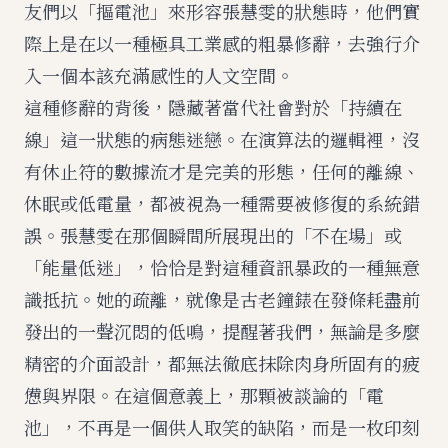
友們以「摳電池」來形容張慧雯的狀態時，他們實
際上是在以一種極具工業感的粗暴修辭，去強行介
入一個本該充滿感性的人文空間。
這種修辭的背後，隱藏著當代社會對於「持續在
線」這一狀態的病態迷戀。在演算法的邏輯裡，沒
有休止符的數據流才是完美的形態，任何的離線、
休眠或低電量，都被視為一種需要被修復的系統錯
誤。張慧雯在那個瞬間所展現出的「不在場」或
「能量低迷」，恰恰是對這種資訊暴政的一種無意
識抵抗。她的疏離，就像是古老鐘錶在發條耗盡前
發出的一聲沉悶的低鳴，提醒著我們，無論是多麼
精密的介面設計，都無法徹底抹除肉身所固有的疲
憊與界限。在這個意義上，那顆被談論的「電
池」，不再是一個供人取笑的缺陷，而是一枚印刻