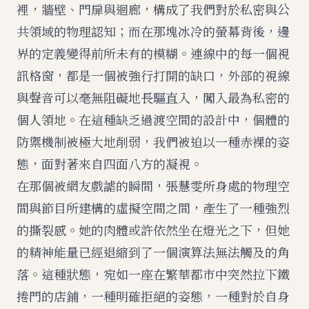
裡，牆壁、門扉與迴廊，構成了我們對於私密與公
共領域的物理認知；而在那塊冰冷的螢幕背後，邊
界的定義變得前所未有的模糊。連線中的每一個視
訊格窗，都是一個被強行打開的缺口，外部的視線
與聲音可以毫無阻礙地長驅直入，闖入最為私密的
個人領地。在這種缺乏過渡空間的設計中，個體的
防禦機制被極大地削弱，我們被迫以一種赤裸的姿
態，面對著來自四面八方的凝視。
在那個被網友戲謔的瞬間，張慧雯所身處的物理空
間與節目所建構的虛擬空間之間，產生了一種強烈
的撕裂感。她的肉體或許依然坐在燈光之下，但她
的精神能量已經退縮到了一個演算法無法觸及的角
落。這種狀態，宛如一座在繁華都市中突然拉下鐵
捲門的店鋪，一種明確拒絕的姿態，一種對於自身