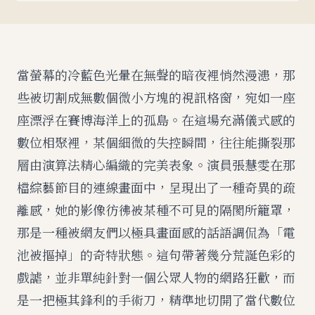
當螢幕的冷藍色光暈在無聲的暗夜裡悄然漫漶，那
些被切割成無數個微小方塊的視訊格窗，宛如一座
座漂浮在賽博海洋上的孤島。在這場充滿儀式感的
數位相聚裡，某個細微的失控瞬間，往往能撕裂那
層由演算法精心編織的完美表象。演員張慧雯在那
檔綜藝節目的連線畫面中，呈現出了一種奇異的疏
離感，她的影像彷彿被某種不可見的隔閡所籠罩，
那是一種被網友們以極具畫面感的話語調侃為「電
池被摳掉」的奇特狀態。這句帶著幾分荒誕色彩的
戲謔，並非單純針對一個公眾人物的網路狂歡，而
是一把極其鋒利的手術刀，精準地切開了當代數位