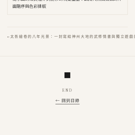
面階序與色彩排版
←
太吾繪卷的八年光景：一封寫給神州大地的武修情書與獨立遊戲
■
END
← 回到目錄