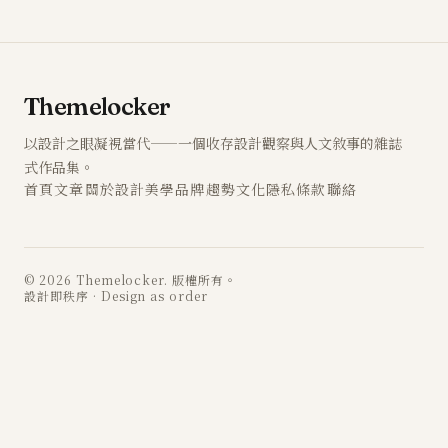
Themelocker
以設計之眼凝視當代——一個收存設計觀察與人文敘事的雜誌
式作品集。
首頁
文章
關於
設計
美學
品牌
趨勢
文化
隱私
條款
聯絡
© 2026 Themelocker. 版權所有。
設計即秩序 · Design as order