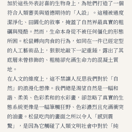
加於這些外表討喜的生物身上，為牠們打造了一個
符合人類審美與道德期待的「人設」。這種被過度
潔淨化、田園化的敘事，掩蓋了自然界最真實的粗
礪與殘酷。然而，生命本身從不被任何僵化的形態
所困。松鼠轉向肉食的行為，如同在一件已經定型
的人工藝術品上，狠狠地敲下一記重錘，露出了其
底層未曾修飾的、粗糙卻充滿生命力的混凝土質
地。
在人文的維度上，這不禁讓人反思我們對於「自
然」的浪漫化想像。我們總是渴望自然是一幅和
諧、柔美、色彩柔和的水彩畫，卻忽略了真實的生
態系統更像是一幅筆觸狂野、色彩濃烈且充滿衝突
的油畫。松鼠吃肉的畫面之所以令人「感到震
驚」，是因為它觸碰了人類文明社會中對於「純