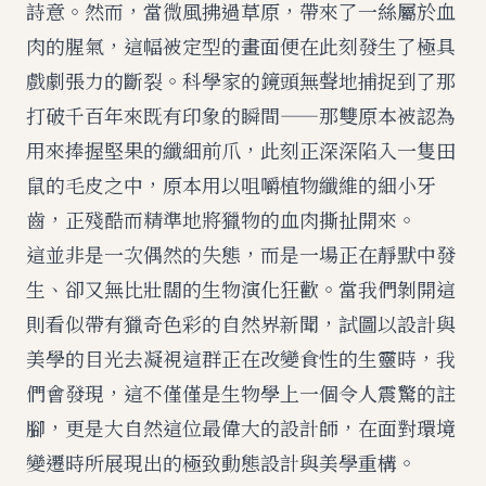
詩意。然而，當微風拂過草原，帶來了一絲屬於血
肉的腥氣，這幅被定型的畫面便在此刻發生了極具
戲劇張力的斷裂。科學家的鏡頭無聲地捕捉到了那
打破千百年來既有印象的瞬間——那雙原本被認為
用來捧握堅果的纖細前爪，此刻正深深陷入一隻田
鼠的毛皮之中，原本用以咀嚼植物纖維的細小牙
齒，正殘酷而精準地將獵物的血肉撕扯開來。
這並非是一次偶然的失態，而是一場正在靜默中發
生、卻又無比壯闊的生物演化狂歡。當我們剝開這
則看似帶有獵奇色彩的自然界新聞，試圖以設計與
美學的目光去凝視這群正在改變食性的生靈時，我
們會發現，這不僅僅是生物學上一個令人震驚的註
腳，更是大自然這位最偉大的設計師，在面對環境
變遷時所展現出的極致動態設計與美學重構。