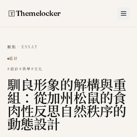
跳至主要內容
Themelocker
觀點 · ESSAY
設計
#設計
#美學
#文化
馴良形象的解構與重
組：從加州松鼠的食
肉性反思自然秩序的
動態設計