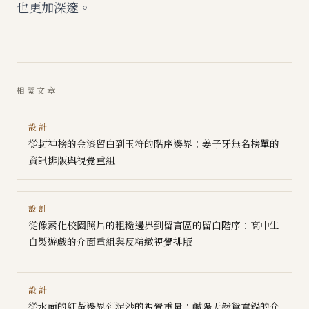
也更加深邃。
相關文章
設計
從封神榜的金漆留白到玉符的階序邊界：姜子牙無名榜單的
資訊排版與視覺重組
設計
從像素化校園照片的粗糙邊界到留言區的留白階序：高中生
自製遊戲的介面重組與反精緻視覺排版
設計
從水面的紅黃邊界到泥沙的視覺重量：鹹陽天然鴛鴦鍋的介