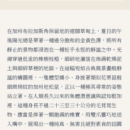
在加州布拉加斯角保留地的遼闊草甸上，夏日的午
後陽光總是帶著一種過分飽和的金黃色澤，將所有
靜止的景物都浸泡在一種近乎永恆的靜謐之中。光
線穿過低垂的橡樹枝椏，細碎地灑落在佈滿乾燥泥
土與細碎草梗的地面。在這幅宛如古典風景畫般靜
謐的構圖裡，一隻體型嬌小、身披著類似花栗鼠般
細緻條紋的加州地松鼠，正以一種極其尋常的姿態
站立著。在人類長久以來的集體潛意識與認知框架
裡，這種身長不過二十三至三十公分的毛茸茸生
物，應當是捧著一顆飽滿的橡實，用雙爪靈巧地送
入嘴中，展現出一種純真、無害且絕對素食的田園