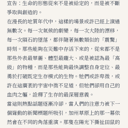
宣告：生命的形態從來不是被給定的，而是被不斷
爭取與創造的。
在漫長的地質年代中，這樣的場景或許已經上演過
無數次。每一次氣候的劇變，每一次大陸的漂移，
每一次隕石的墜落，都伴隨著無數類似的「震驚」
時刻。那些能夠在災難中存活下來的，從來都不是
那些外表最華麗、體型最龐大、或是被認為最「高
級」的物種，而是那些能夠最快調整自身定位、最
勇於打破既定生存模式的生物。牠們或許卑微，或
許在這廣袤的宇宙中微不足道，但牠們卻用自己的
血肉之軀，詮釋了生存的最深層意義。
當這則熱點話題逐漸冷卻，當人們的注意力被下一
個聳動的新聞標題所吸引，加州草原上的那一幕依
然會在不同的角落重演。那隻在陽光下撕扯田鼠的