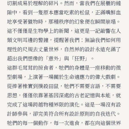
切割成易於理解的碎片。然而，當我們在展櫃的縫
隙中，看到一隻原本應當吃素的松鼠，正滿嘴鮮血
地享受著獵物時，那種秩序的幻象便在瞬間崩塌。
這不僅僅是生物學上的新聞，這更是一記敲響在人
類文明耳邊的警鐘，提醒著我們：無論我們如何用
理性的尺規去丈量世界，自然界的設計永遠充滿了
超出我們想像的「意外」與「狂野」。
這群毛茸茸的掠食者，牠們的身體是一座移動的微
型劇場，上演著一場關於生命適應力的偉大戲劇。
從捧著橡實到撲殺田鼠，牠們不需要言語，不需要
思想，僅僅依靠著基因深處的古老記憶與本能，就
完成了這場跨越物種界限的演化。這是一場沒有設
計師參與，卻完美符合所有設計原則的自我迭代。
牠們的每一個動作，每一次進食，都在向這個世界