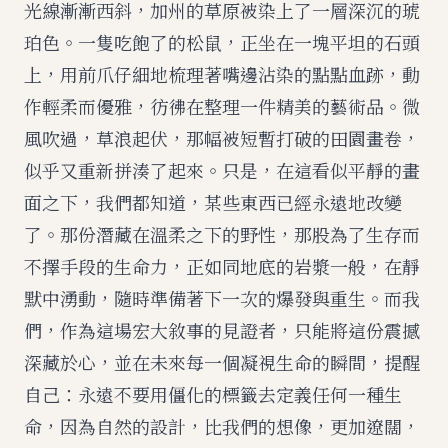
光線漸漸西斜，加州的草原被染上了一層深沉的琥
珀色。一隻吃飽了的松鼠，正坐在一塊平坦的石頭
上，用前爪仔細地梳理著嘴邊沾染的點點血跡，動
作輕柔而優雅，彷彿在整理一件精美的藝術品。微
風吹過，草浪起伏，那幅被短暫打破的田園畫卷，
似乎又重新拼湊了起來。只是，在這看似平靜的畫
面之下，我們都知道，某些東西已經永遠地改變
了。那份潛藏在溫柔之下的野性，那股為了生存而
不擇手段的生命力，正如同地底的岩漿一般，在靜
默中湧動，隨時準備著下一次的爆發與重生。而我
們，作為這場宏大敘事的見證者，只能將這份震撼
深藏於心，並在未來每一個凝視生命的瞬間，提醒
自己：永遠不要用僵化的標籤去定義任何一種生
命，因為自然的設計，比我們的想像，更加遼闊，