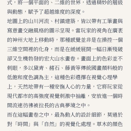
式，將一個平面的、二維的世界，透過精妙的層級
與動態，賦予了超越維度的深度。
地圖上的山川河流、村鎮建築，皆以帶有工筆畫與
寫意畫交融風格的圖示呈現。當玩家的視角在廣袤
的神州大地上移動時，那種感覺並非是在操控一個
三維空間裡的化身，而是在緩緩展開一幅日漸殘破
卻又生機勃發的宏大山水畫卷。畫面上的色彩並不
刺眼，多以黛青、赭石、藤黃等傳統國畫顏料般的
低飽和度色調為主，這種色彩選擇在視覺心理學
上，天然地帶有一種安撫人心的力量，它將玩家從
現代都市的高強度視覺刺激中抽離，安放進一個時
間流速彷彿被拉長的古典夢境之中。
而在這幅畫卷之中，最為動人的設計細節，莫過於
對「時間」與「自然」的視覺化處理。草木的顏色