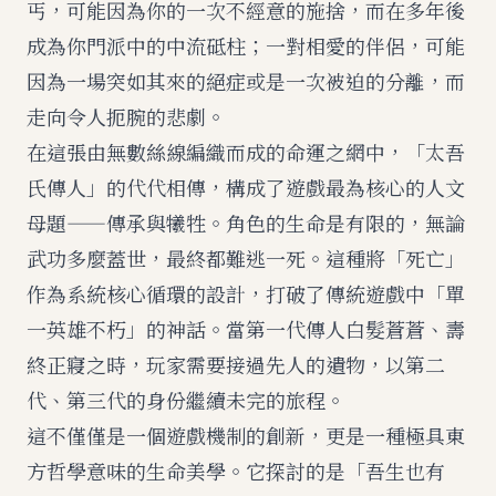
丐，可能因為你的一次不經意的施捨，而在多年後
成為你門派中的中流砥柱；一對相愛的伴侶，可能
因為一場突如其來的絕症或是一次被迫的分離，而
走向令人扼腕的悲劇。
在這張由無數絲線編織而成的命運之網中，「太吾
氏傳人」的代代相傳，構成了遊戲最為核心的人文
母題——傳承與犧牲。角色的生命是有限的，無論
武功多麼蓋世，最終都難逃一死。這種將「死亡」
作為系統核心循環的設計，打破了傳統遊戲中「單
一英雄不朽」的神話。當第一代傳人白髮蒼蒼、壽
終正寢之時，玩家需要接過先人的遺物，以第二
代、第三代的身份繼續未完的旅程。
這不僅僅是一個遊戲機制的創新，更是一種極具東
方哲學意味的生命美學。它探討的是「吾生也有