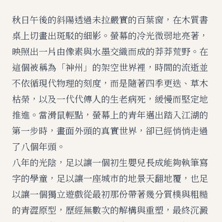
秋日午後的斜陽透過未拉嚴實的百葉窗，在木質書
桌上切畫出斑駁的細影。螢幕的冷光微弱地亮著，
映照出一片由像素與水墨交織而成的莽莽荒野。在
這個被稱為「神州」的架空世界裡，時間的流逝並
不依循現代物理的刻度，而是隨著四季更迭、草木
枯榮，以及一代代傳人的生老病死，緩慢而堅定地
推進。當滑鼠輕點，螢幕上的青年邁出踏入江湖的
第一步時，畫面外頭的真實世界，卻已經悄悄走過
了八個年頭。
八年的光陰，足以讓一個初生嬰兒長成能夠執筆寫
字的學童，足以讓一座城市的地景天翻地覆，也足
以讓一個獨立遊戲從最初那份帶著幾分質樸與粗糙
的青澀原型，歷經無數次的解構與重塑，最終沉澱