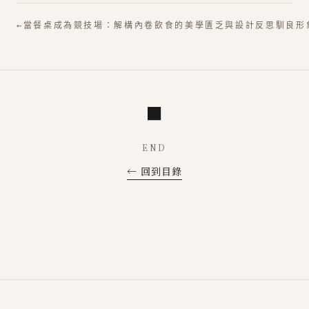
←
當餐桌成為競技場：解構內卷飲食的美學匱乏與設計反思
馴良形
■
END
← 回到目錄