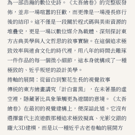
為一部浩瀚的數位史詩。《太吾繪卷》的完整版發
佈，並非一場喧囂的狂歡，而更像是一場漫長修行
後的結印。這不僅是一段關於程式碼與美術資源的
堆疊史，更是一場以數位媒介為載體、深刻探討東
方古典美學與人文哲思的敘事實驗。在這個追求極
致效率與速食文化的時代裡，用八年的時間去雕琢
一件作品的每一個微小細節，這本身就構成了一種
極致的、近乎叛逆的設計美學。
捲軸的展開：從留白到繁花生長的視覺敘事
傳統的東方繪畫講究「計白當黑」，在未著墨的虛
空裡，隱藏著比具象筆觸更為遼闊的意境。《太吾
繪卷》在最初的視覺建構上，便深諳此道。它沒有
選擇當代主流遊戲那種追求極致擬真、光影交錯的
龐大3D建模，而是以一種近乎古老卷軸的展開方