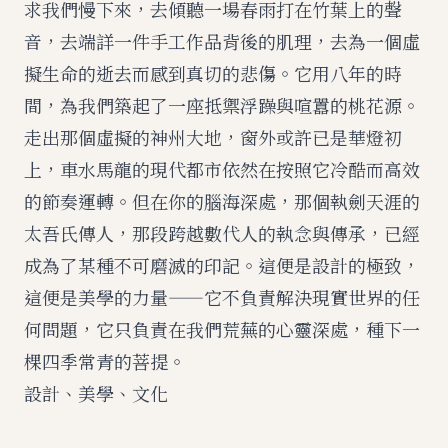
求我們慢下來，去傾聽一場春雨打在竹葉上的聲
音，去端詳一件手工作品背後的肌理，去為一個虛
擬生命的逝去而感到真切的悲傷。它用八年的時
間，為我們築起了一座抵禦浮躁與喧囂的桃花源。
走出那個虛擬的神州大地，窗外或許已是華燈初
上，車水馬龍的現代都市依然在按照它冷酷而高效
的節奏運轉。但在你的腦海深處，那個執劍天涯的
太吾氏傳人，那段跨越數代人的執念與傳承，已經
成為了某種不可磨滅的印記。這便是設計的極致，
這便是美學的力量——它不負責解決現實世界的任
何問題，它只負責在我們荒蕪的心靈深處，種下一
棵四季常青的菩提。
設計、美學、文化