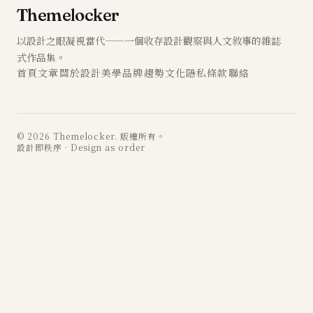
Themelocker
以設計之眼凝視當代——一個收存設計觀察與人文敘事的雜誌
式作品集。
首頁
文章
關於
設計
美學
品牌
趨勢
文化
隱私
條款
聯絡
© 2026 Themelocker. 版權所有。
設計即秩序 · Design as order