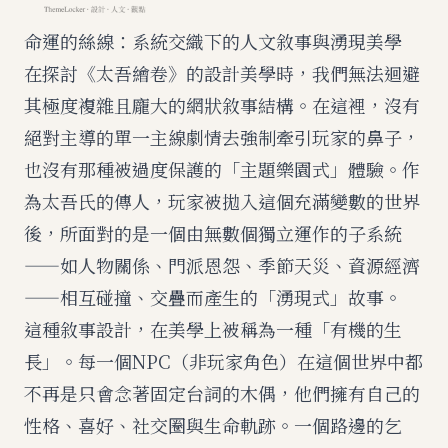
命運的絲線：系統交織下的人文敘事與湧現美學
在探討《太吾繪卷》的設計美學時，我們無法迴避
其極度複雜且龐大的網狀敘事結構。在這裡，沒有
絕對主導的單一主線劇情去強制牽引玩家的鼻子，
也沒有那種被過度保護的「主題樂園式」體驗。作
為太吾氏的傳人，玩家被拋入這個充滿變數的世界
後，所面對的是一個由無數個獨立運作的子系統
——如人物關係、門派恩怨、季節天災、資源經濟
——相互碰撞、交疊而產生的「湧現式」故事。
這種敘事設計，在美學上被稱為一種「有機的生
長」。每一個NPC（非玩家角色）在這個世界中都
不再是只會念著固定台詞的木偶，他們擁有自己的
性格、喜好、社交圈與生命軌跡。一個路邊的乞