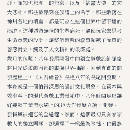
涯，而知也無涯」的無奈，以及「薪盡火傳」的宏
大悲壯。那些被銘刻在族譜上的名字，那些散落在
神州各地的墳塋，都是玩家在這個世界中留下過的
痕跡。這種透過無情的生老病死，逼使玩家去思考
生命意義的設計，讓整個遊戲的敘事超越了簡單的
善惡對立，觸及了人文精神的最深處。
歲月的包漿：八年長尾開發中的獨立遊戲設計脈絡
將目光從遊戲內部的虛擬世界抽離，回到真實的開
發歷程上，《太吾繪卷》長達八年的長尾開發期，
本身就是一個值得深思的設計文化現象。在資本與
效率至上的現代遊戲工業體系中，八年時間足以讓
好幾款工業流水線上的3A大作經歷立項、開發、
發售與被遺忘的全過程。然而，這個最初只有寥寥
數人的獨立團隊，卻選擇了一梻最為笨拙、也最為