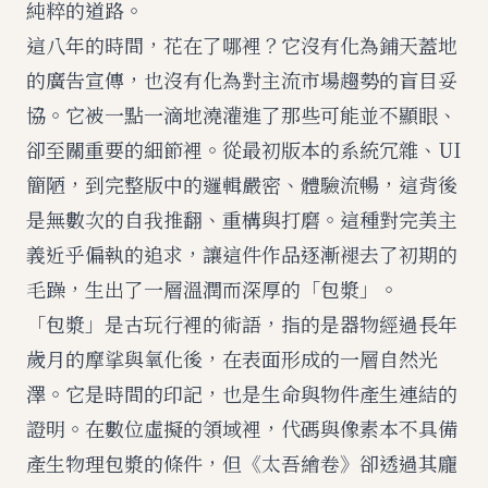
純粹的道路。
這八年的時間，花在了哪裡？它沒有化為鋪天蓋地
的廣告宣傳，也沒有化為對主流市場趨勢的盲目妥
協。它被一點一滴地澆灌進了那些可能並不顯眼、
卻至關重要的細節裡。從最初版本的系統冗雜、UI
簡陋，到完整版中的邏輯嚴密、體驗流暢，這背後
是無數次的自我推翻、重構與打磨。這種對完美主
義近乎偏執的追求，讓這件作品逐漸褪去了初期的
毛躁，生出了一層溫潤而深厚的「包漿」。
「包漿」是古玩行裡的術語，指的是器物經過長年
歲月的摩挲與氧化後，在表面形成的一層自然光
澤。它是時間的印記，也是生命與物件產生連結的
證明。在數位虛擬的領域裡，代碼與像素本不具備
產生物理包漿的條件，但《太吾繪卷》卻透過其龐