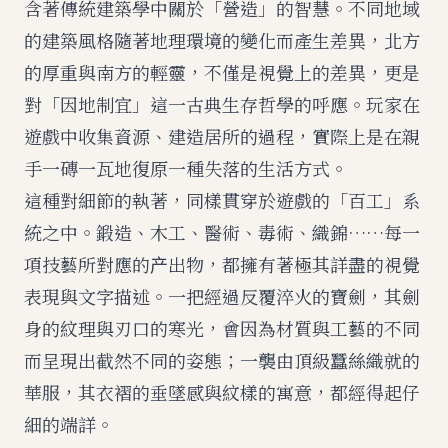
含著傳統建築學中關於「營造」的智慧。不同地域
的建築風格隨著地理環境的變化而產生差異，北方
的厚重與南方的輕靈，不僅是視覺上的差異，更是
對「因地制宜」這一古典生存哲學的呼應。玩家在
遊戲中收集資源、建造居所的過程，實際上是在親
手一磚一瓦地復原一種失落的生活方式。
這種對細節的執著，同樣貫穿於遊戲的「百工」系
統之中。鍛造、木工、醫術、毒術、織錦……每一
項技藝所對應的产出物，都擁有著極其詳盡的視覺
表現與文字描述。一把經過反覆淬火的寶劍，其劍
身的紋理與刃口的寒光，會因為材質與工藝的不同
而呈現出截然不同的姿態；一襲由頂級蠶絲織就的
華服，其衣褶的垂墜感與紋樣的寓意，都經得起仔
細的端詳。