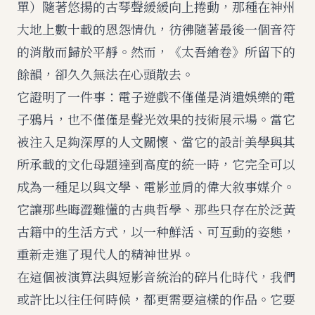
單）隨著悠揚的古琴聲緩緩向上捲動，那種在神州
大地上數十載的恩怨情仇，彷彿隨著最後一個音符
的消散而歸於平靜。然而，《太吾繪卷》所留下的
餘韻，卻久久無法在心頭散去。
它證明了一件事：電子遊戲不僅僅是消遣娛樂的電
子鴉片，也不僅僅是聲光效果的技術展示場。當它
被注入足夠深厚的人文關懷、當它的設計美學與其
所承載的文化母題達到高度的統一時，它完全可以
成為一種足以與文學、電影並肩的偉大敘事媒介。
它讓那些晦澀難懂的古典哲學、那些只存在於泛黃
古籍中的生活方式，以一种鮮活、可互動的姿態，
重新走進了現代人的精神世界。
在這個被演算法與短影音統治的碎片化時代，我們
或許比以往任何時候，都更需要這樣的作品。它要