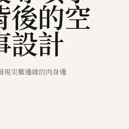
背後的空
事設計
凝視災難邊緣的肉身邊