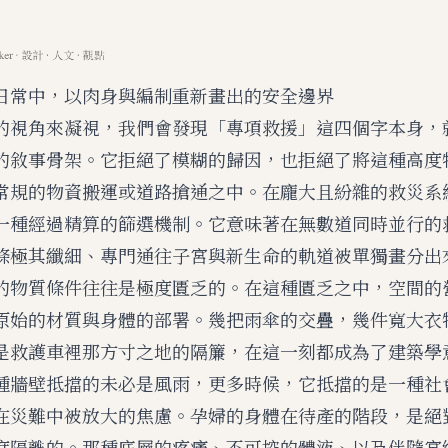
日常中，以肉身與編制重新畫出的安全邊界
的視角來凝視，我們會發現「專項救援」這四個字本身，
的敘事骨架。它拒絕了模糊的歸因，也拒絕了將這種高度
常規的物資搬運或道路搶通之中。在龐大且紛雜的救災系
一種經過精算的篩選機制。它意味著在無數道同時並行的
條極其纖細、專門通往子宮與新生命的軌道被單獨畫分出
的物質條件往往是極度匱乏的。在這種匱乏之中，空間的
原始的材質與身體的部署。幾把雨傘的交疊，幾件寬大衣
是救護車裡那方寸之地的隔簾，在這一刻都成為了建築學
種牆壁抵擋的未必是風雨，更多時候，它抵擋的是一種社
在災難中被放大的焦慮。孕婦的身體在待產的階段，是絕
度隔離的。那種底層的疼痛、不可控的體液、以及伴隨宮