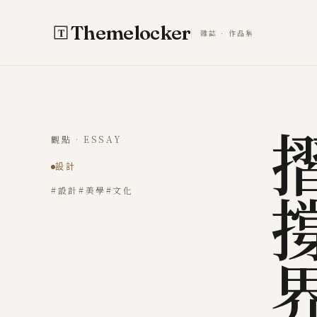
跳至主要內容
Themelocker
雜誌 · 作品集
觀點 · ESSAY
設計
#設計
#美學
#文化