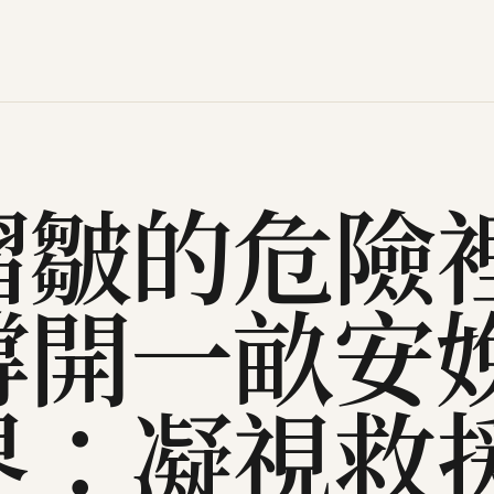
摺皺的危險
撐開一畝安
界：凝視救