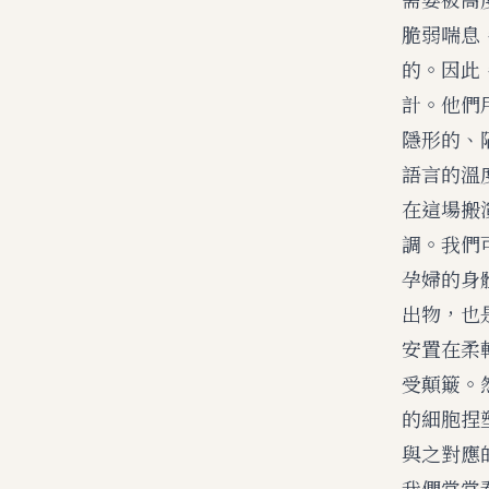
脆弱喘息
的。因此
計。他們
隱形的、
語言的溫
在這場搬
調。我們
孕婦的身
出物，也
安置在柔
受顛簸。
的細胞捏
與之對應
我們常常