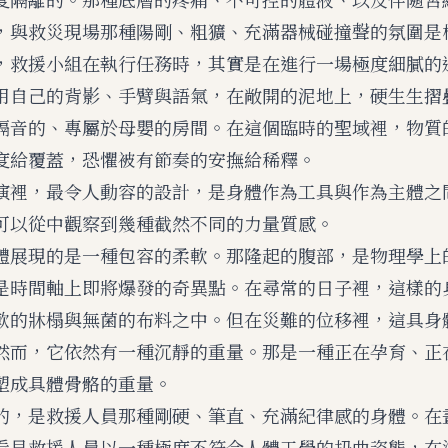
，與救災現場那種陽剛、粗獷、充滿器械碰撞聲的氛圍是
，救援小組在執行任務時，其實是在進行一場極度細膩的
用自己的背影、手臂與語氣，在敞開的泥地上，硬生生摺
隔音的、專屬於母嬰的房間。在這個臨時的聖域裡，物質
度給覆蓋，恐懼被有節奏的安撫給稀釋。
演裡，最令人動容的設計，是身體作為工具與作為主體之
可以從中觀察到幾種截然不同的力量質感。
體展現的是一種包容的柔軟。那隆起的腹部，是物理學上
是時間軸上即將爆發的奇異點。在尋常的日子裡，這樣的
軟的牀榻與無菌的布料之中。但在災難的位移裡，這具身
然而，它依然有一種沉靜的重量。那是一種正在孕育、正
塑成具體骨骼的重量。
的，是救援人員那種剛硬、筆直、充滿紀律感的身體。在
看見救援人員以一種極度不符合人體工學的扭曲姿態，在