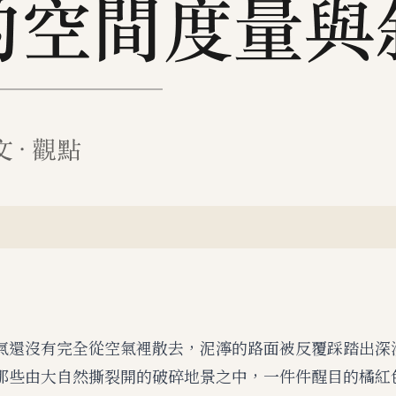
氣還沒有完全從空氣裡散去，泥濘的路面被反覆踩踏出深
那些由大自然撕裂開的破碎地景之中，一件件醒目的橘紅