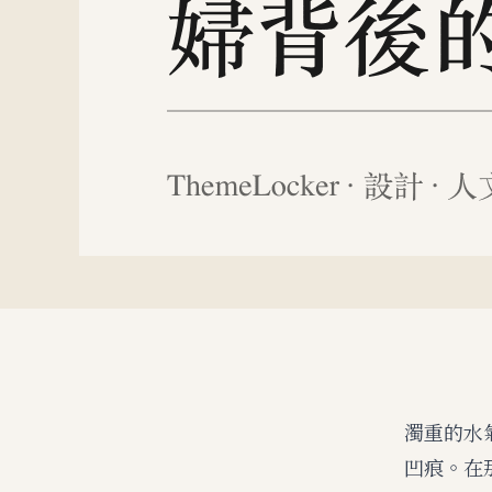
濁重的水
凹痕。在