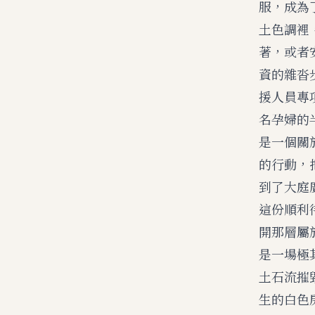
服，成為
土色調裡
著，或者
資的雜沓
援人員專
名孕婦的
是一個關
的行動，
到了大庭
這份順利
開那層屬
是一場極
土石流摧
生的白色