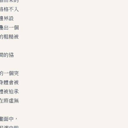
格格不入
邊界設
疊出一個
的粗糙被
間的協
的一個突
身體會被
體被迫承
在將虛無
畫面中，
泥濘中跋