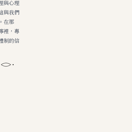
理與心理
這與我們
。在那
濘裡，專
體制的信