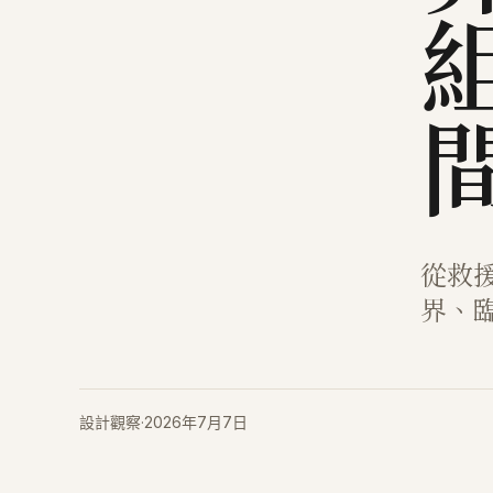
從救
界、
設計觀察
·
2026年7月7日