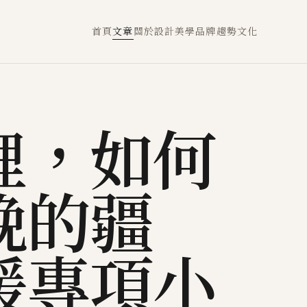
首頁
文章
關於
設計
美學
品牌
趨勢
文化
裡，如何
娩的疆
援專項小