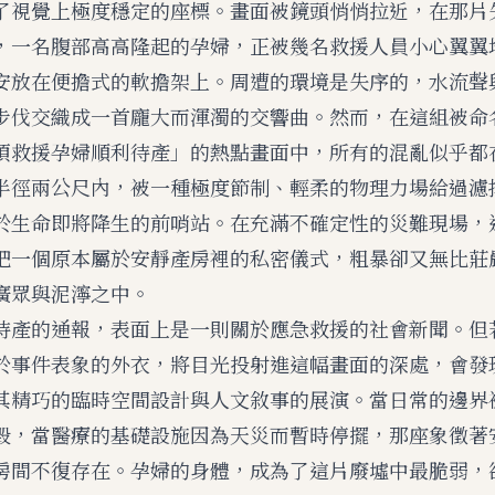
了視覺上極度穩定的座標。畫面被鏡頭悄悄拉近，在那片
，一名腹部高高隆起的孕婦，正被幾名救援人員小心翼翼
安放在便擔式的軟擔架上。周遭的環境是失序的，水流聲
步伐交織成一首龐大而渾濁的交響曲。然而，在這組被命
項救援孕婦順利待產」的熱點畫面中，所有的混亂似乎都
半徑兩公尺內，被一種極度節制、輕柔的物理力場給過濾
於生命即將降生的前哨站。在充滿不確定性的災難現場，
把一個原本屬於安靜產房裡的私密儀式，粗暴卻又無比莊
廣眾與泥濘之中。
待產的通報，表面上是一則關於應急救援的社會新聞。但
於事件表象的外衣，將目光投射進這幅畫面的深處，會發
其精巧的臨時空間設計與人文敘事的展演。當日常的邊界
毀，當醫療的基礎設施因為天災而暫時停擺，那座象徵著
房間不復存在。孕婦的身體，成為了這片廢墟中最脆弱，