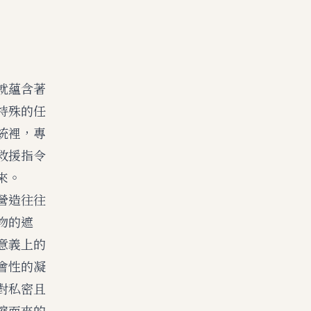
就蘊含著
特殊的任
統裡，專
救援指令
來。
營造往往
物的遮
意義上的
會性的凝
對私密且
縮而來的