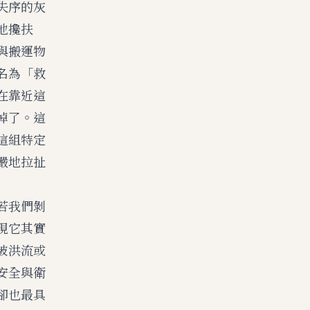
失序的灰
地攙扶
與搬運物
名為「救
在靠近這
掉了。這
這組特定
嚴地拉扯
若我們剝
現它其實
被洪流或
安全與衛
卻也最具