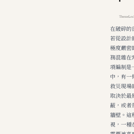
在破碎的
若從設計
極度嚴密
務混雜在
項編制是
中，有一
救災現場
取決於最
蔽，或者
牆壁。這
視，一種
需要被高