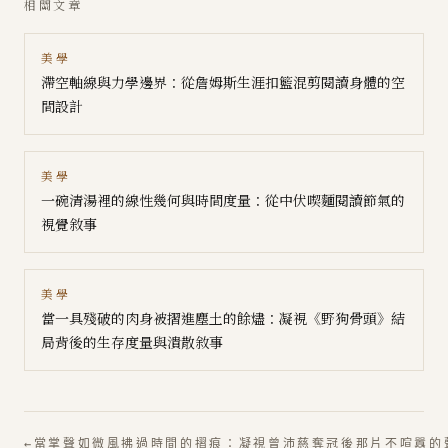
相關文章
美學
滯空軸線與力學邊界：從詹姆斯生涯扣籃混剪閱讀身體的空
間設計
美學
一碗清湯裡的線性幾何與時間度量：從中伏喫麵閱讀節氣的
視覺敘事
美學
當一具殘破的肉身被摺進塵土的餘燼：凝視《野狗骨頭》結
局背後的生存度量與潰散敘事
←
當掌聲如微風拂過時間的摺痕：凝視曾沛慈奪冠後那片不喧囂的