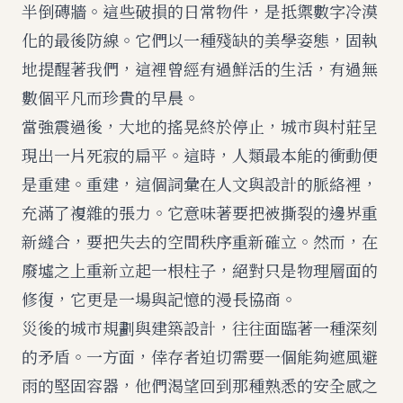
半倒磚牆。這些破損的日常物件，是抵禦數字冷漠
化的最後防線。它們以一種殘缺的美學姿態，固執
地提醒著我們，這裡曾經有過鮮活的生活，有過無
數個平凡而珍貴的早晨。
當強震過後，大地的搖晃終於停止，城市與村莊呈
現出一片死寂的扁平。這時，人類最本能的衝動便
是重建。重建，這個詞彙在人文與設計的脈絡裡，
充滿了複雜的張力。它意味著要把被撕裂的邊界重
新縫合，要把失去的空間秩序重新確立。然而，在
廢墟之上重新立起一根柱子，絕對只是物理層面的
修復，它更是一場與記憶的漫長協商。
災後的城市規劃與建築設計，往往面臨著一種深刻
的矛盾。一方面，倖存者迫切需要一個能夠遮風避
雨的堅固容器，他們渴望回到那種熟悉的安全感之