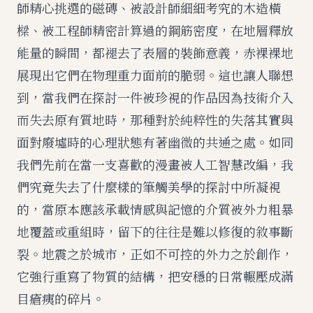
師精心挑選的磁磚、被設計師細細考究的木造橫
樑、被工程師精密計算過的鋼筋密度，在地層釋放
能量的瞬間，都褪去了表層的裝飾意義，赤裸裸地
展現出它們在物理重力面前的脆弱。這也讓人聯想
到，當我們在探討一件被珍視的作品因為技術介入
而失去原有質地時，那種對於純粹性的失落其實與
面對廢墟時的心理狀態有著幽微的共通之處。如同
我們先前在
當一支喜歡的漫畫被人工智慧改編，我
們究竟失去了什麼樣的筆觸美學
的探討中所凝視
的，當原本應該承載情感與記憶的介質被外力粗暴
地覆蓋或重組時，留下的往往是難以修復的敘事斷
裂。地震之於城市，正如不可控的外力之於創作，
它強行重寫了物質的結構，把安穩的日常輾壓成滿
目瘡痍的碎片。