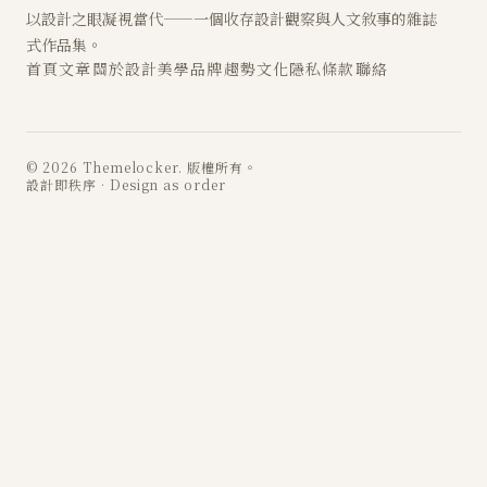
以設計之眼凝視當代——一個收存設計觀察與人文敘事的雜誌
式作品集。
首頁
文章
關於
設計
美學
品牌
趨勢
文化
隱私
條款
聯絡
© 2026 Themelocker. 版權所有。
設計即秩序 · Design as order