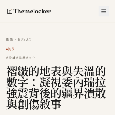
跳至主要內容
Themelocker
觀點 · ESSAY
美學
#設計
#美學
#文化
褶皺的地表與失溫的
數字：凝視委內瑞拉
強震背後的疆界潰散
與創傷敘事