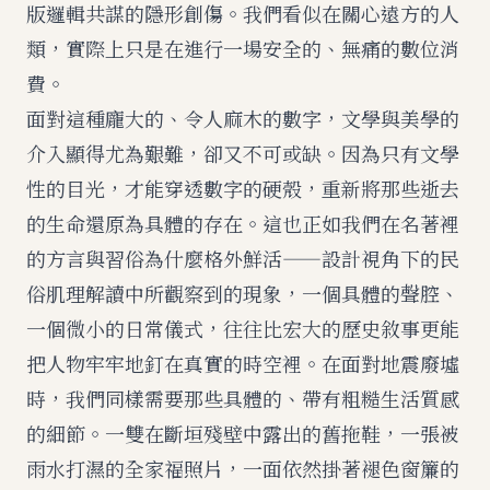
版邏輯共謀的隱形創傷。我們看似在關心遠方的人
類，實際上只是在進行一場安全的、無痛的數位消
費。
面對這種龐大的、令人麻木的數字，文學與美學的
介入顯得尤為艱難，卻又不可或缺。因為只有文學
性的目光，才能穿透數字的硬殼，重新將那些逝去
的生命還原為具體的存在。這也正如我們在
名著裡
的方言與習俗為什麼格外鮮活——設計視角下的民
俗肌理解讀
中所觀察到的現象，一個具體的聲腔、
一個微小的日常儀式，往往比宏大的歷史敘事更能
把人物牢牢地釘在真實的時空裡。在面對地震廢墟
時，我們同樣需要那些具體的、帶有粗糙生活質感
的細節。一雙在斷垣殘壁中露出的舊拖鞋，一張被
雨水打濕的全家福照片，一面依然掛著褪色窗簾的