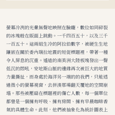
螢幕冷冽的光暈無聲地映照在臉龐，數位如同碎裂
的冰塊般在版面上跳動。一千四百五十，以及三千
一百五十。這兩組生冷的阿拉伯數字，被硬生生地
鑲嵌在關於委內瑞拉地震的短促標題裡，帶著一種
令人屏息的沉重。遙遠的南美洲大陸板塊發出一聲
低沉的悶吼，安地斯山脈的邊緣再次被巨大的地質
力量撕扯，而身處於海洋另一端的的我們，只能透
過微小的螢幕視窗，去拼湊那場翻天覆地的空間崩
塌。那些被壓扁在標題裡的傷亡人數，每一個單位
都曾是一個擁有呼吸、擁有房間、擁有早晨咖啡香
氣的具體生命。此刻，他們被抽象化為統計圖表上