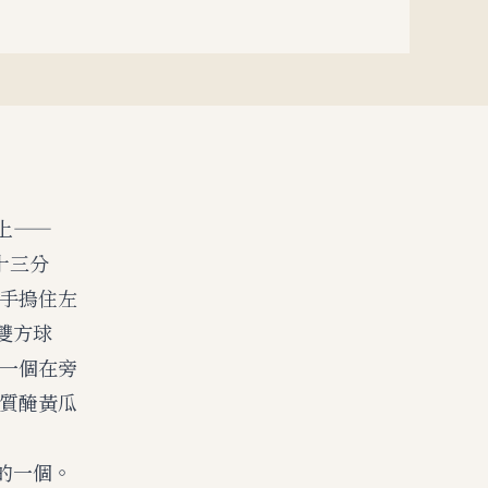
上——
十三分
雙手摀住左
雙方球
，一個在旁
解質醃黃瓜
的一個。