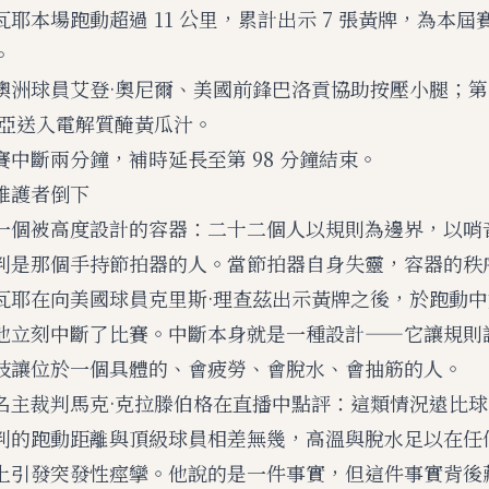
耶本場跑動超過 11 公里，累計出示 7 張黃牌，為本屆
。
澳洲球員艾登·奧尼爾、美國前鋒巴洛貢協助按壓小腿；
西亞送入電解質醃黃瓜汁。
賽中斷兩分鐘，補時延長至第 98 分鐘結束。
維護者倒下
一個被高度設計的容器：二十二個人以規則為邊界，以哨
判是那個手持節拍器的人。當節拍器自身失靈，容器的秩
瓦耶在向美國球員克里斯·理查茲出示黃牌之後，於跑動
他立刻中斷了比賽。中斷本身就是一種設計——它讓規則
技讓位於一個具體的、會疲勞、會脫水、會抽筋的人。
名主裁判馬克·克拉滕伯格在直播中點評：這類情況遠比
判的跑動距離與頂級球員相差無幾，高溫與脫水足以在任
上引發突發性痙攣。他說的是一件事實，但這件事實背後