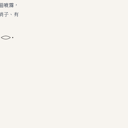
溫噴霧，
哨子、有