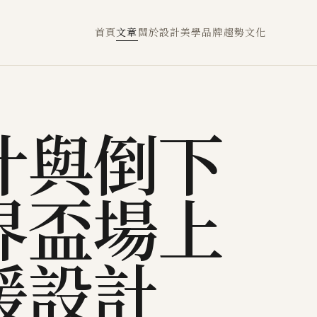
首頁
文章
關於
設計
美學
品牌
趨勢
文化
汁與倒下
界盃場上
援設計