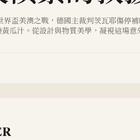
26世界盃美澳之戰，德國主裁判茨瓦耶傷停
醃黃瓜汁。從設計與物質美學，凝視這場意