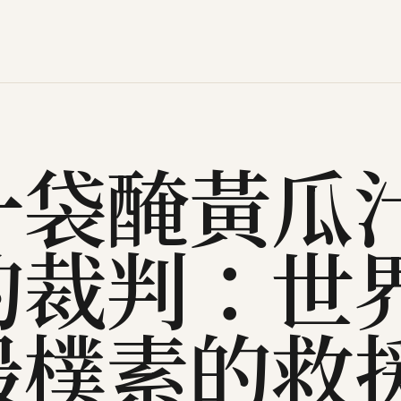
一袋醃黃瓜
的裁判：世
最樸素的救