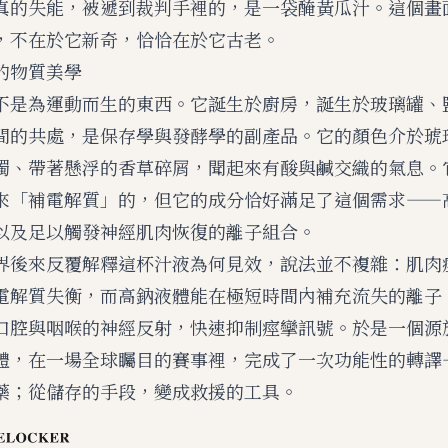
真的失能，被遞到裁判手裡的，是一袋醃黃瓜汁。這個畫
，不在於它新奇，恰恰在於它古老。
的物質美學
不是為運動而生的東西。它誕生於廚房，誕生於玻璃罐、
間的共處，是保存學與發酵學的副產品。它的顏色介於琥
濁、帶著懸浮的香草碎屑，聞起來有酸與鹹交織的氣息。
來「補電解質」的，但它的成分恰好滿足了這個需求——
以及足以觸發神經肌肉恢復的離子組合。
界後來反覆解釋這杯汁液為何見效，說法並不複雜：肌肉
電解質失衡，而高鈉液體能在極短時間內補充流失的離子
口腔與咽喉的神經反射，快速抑制痙攣訊號。於是一個源
體，在一場全球矚目的賽事裡，完成了一次功能性的轉譯
藥；從儲存的手段，變成救援的工具。