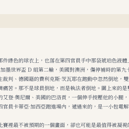
那件綠色的球衣上，也落在第四官員手中那袋琥珀色液體
年美加墨世界盃 D 組第二輪，美國對澳洲，傷停補時的第九
主裁判、德國籍的費利克斯·茨瓦耶在跑動中忽然倒地，
情痛苦。那不是球員倒地，而是執法者倒地。圍上來的是
的艾登·奧尼爾、美國的巴洛貢，一個伸手按壓他的小腿
四官員卡蒂亞·加西亞跑進場內，遞過來的，是一小包電
比賽裡最不被預期的一個畫面，卻也可能是最值得被凝視