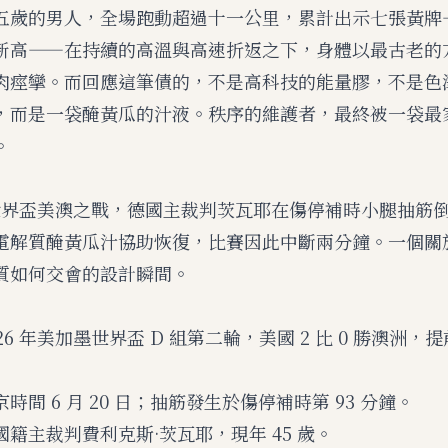
五歲的男人，全場跑動超過十一公里，累計出示七張黃牌
新高——在持續的高溫與高速折返之下，身體以最古老的
肉痙攣。而回應這筆債的，不是高科技的能量膠，不是色
，而是一袋醃黃瓜的汁液。秩序的維護者，最終被一袋最
。
 年世界盃美澳之戰，德國主裁判茨瓦耶在傷停補時小腿抽筋
電解質醃黃瓜汁協助恢復，比賽因此中斷兩分鐘。一個關
質如何交會的設計瞬間。
26 年美加墨世界盃 D 組第二輪，美國 2 比 0 勝澳洲，
時間 6 月 20 日；抽筋發生於傷停補時第 93 分鐘。
籍主裁判費利克斯·茨瓦耶，現年 45 歲。