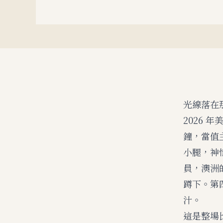
光線落在
2026 
鐘，當值
小腿，神
員，澳洲
蹲下。第
汁。
這是整場