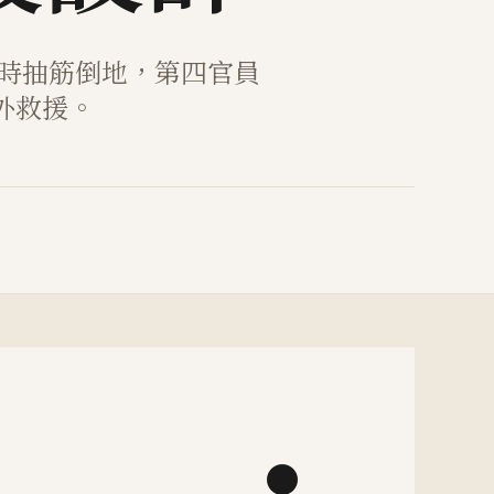
補時抽筋倒地，第四官員
外救援。