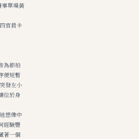
賽事單場黃
第四官員卡
音為節拍
序便短暫
中突發左小
讓位於身
球迷想像中
何經驗豐
藏著一個