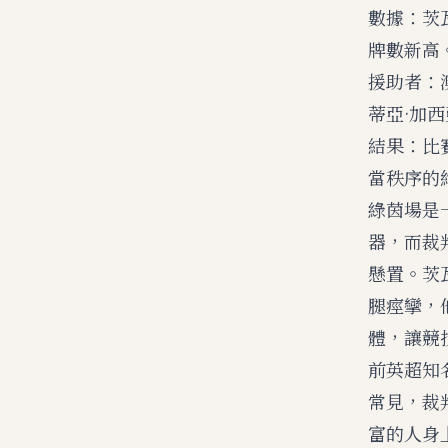
數據：茨瓦
牌數新高
援助者：
蒂亞·加
結果：比
當秩序的
綠茵場是
器，而裁
懸置。茨
腿痙攣，
體，讓競
前英超知
常見，裁
富的人身