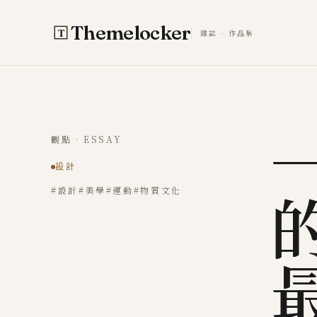
跳至主要內容
Themelocker
雜誌 · 作品集
觀點 · ESSAY
設計
#設計
#美學
#運動
#物質文化