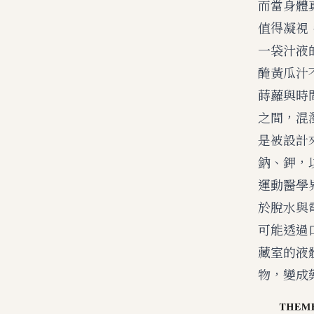
而當身體
值得凝視
一袋汁液
醃黃瓜汁
蒔蘿與時
之間，混
是被設計
鈉、鉀，
運動醫學
於脫水與
可能透過
藏室的液
物，變成