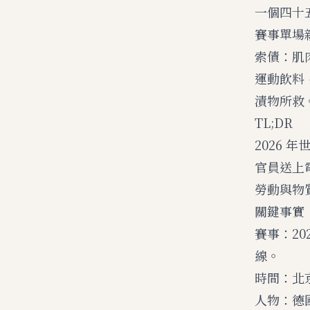
一個四十
賽事單場
索債：肌
運動飲料
漬物所救
TL;DR
2026
官員送上
勞動與物
關鍵事實
賽事：20
線。
時間：北京
人物：德國