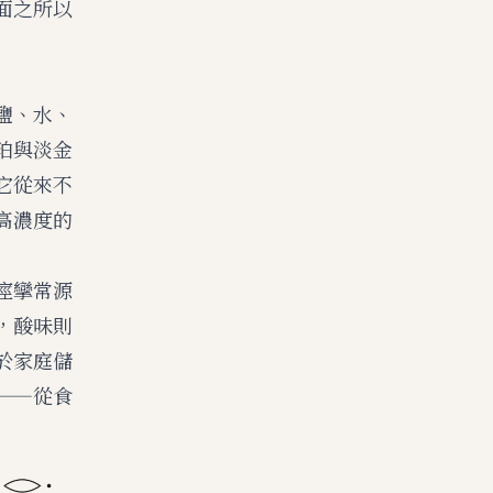
面之所以
鹽、水、
珀與淡金
它從來不
高濃度的
痙攣常源
，酸味則
於家庭儲
——從食