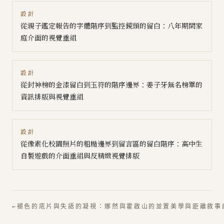
設計
從親子鑑定報告的字體階序到監控鏡頭的留白：八年期間家
庭介面的視覺重組
設計
從封神榜的金漆留白到玉符的階序邊界：姜子牙無名榜單的
資訊排版與視覺重組
設計
從像素化校園照片的粗糙邊界到留言區的留白階序：高中生
自製遊戲的介面重組與反精緻視覺排版
←
褪色的底片與失語的凝視：娜然與霍啟山的並置美學與距離敘事