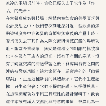
冰冷的電腦桌前時，食物已經失去了它作為「作
品」的光暈。
在
當餐桌成為競技場：解構內卷飲食的美學匱乏與
設計反思
之中，我們曾深刻地探討過，當飲食的焦
點被過度集中在視覺的奇觀與無意義的堆疊上時，
餐桌便失去了其作為人際交流與情感沉澱的場所功
能。幽靈外賣現象，無疑是這種空間剝離的極致演
化。在沒有了店內的燈光、沒有了老闆的寒暄、沒
有了碗盤交錯的清脆聲響之後，食客與食物之間的
連結被徹底切斷。這六家擠在一扇窗戶外的「幽靈
店鋪」，正是這種斷裂的具體源頭。它們不生產記
憶，只生產包裹；它們不提供庇護，只提供熱量。
在這種極度功效率與工具理性的設計邏輯下，飲食
這件本該充滿人文溫度與詩意的事情，被異化為一