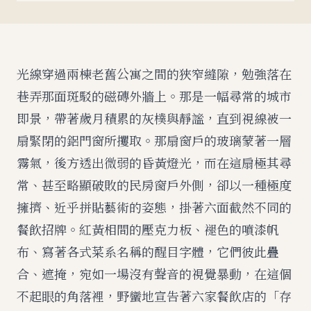
光線穿過兩棟老舊公寓之間的狹窄縫隙，勉強落在
巷弄那面斑駁的磁磚外牆上。那是一幅尋常的城市
即景，帶著歲月積累的灰樸與靜謐，直到視線被一
扇緊閉的鋁門窗所攫取。那扇窗戶的玻璃蒙著一層
霧氣，後方透出微弱的昏黃燈光，而在這扇極其尋
常、甚至略顯破敗的民房窗戶外側，卻以一種極度
擁擠、近乎拼貼藝術的姿態，掛著六面截然不同的
餐飲招牌。紅黃相間的壓克力板、褪色的噴漆帆
布、寫著各式菜系名稱的醒目字體，它們彼此疊
合、遮掩，宛如一場沒有聲音的視覺暴動，在這個
不起眼的角落裡，野蠻地宣告著六家餐飲店的「存