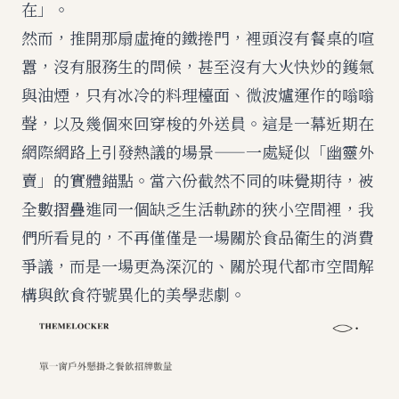
在」。
然而，推開那扇虛掩的鐵捲門，裡頭沒有餐桌的喧
囂，沒有服務生的問候，甚至沒有大火快炒的鑊氣
與油煙，只有冰冷的料理檯面、微波爐運作的嗡嗡
聲，以及幾個來回穿梭的外送員。這是一幕近期在
網際網路上引發熱議的場景——一處疑似「幽靈外
賣」的實體錨點。當六份截然不同的味覺期待，被
全數摺疊進同一個缺乏生活軌跡的狹小空間裡，我
們所看見的，不再僅僅是一場關於食品衛生的消費
爭議，而是一場更為深沉的、關於現代都市空間解
構與飲食符號異化的美學悲劇。