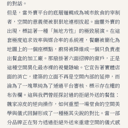
的對話。
但是，當外賣平台的底層邏輯成為城市飲食的宰制
者，空間的意義便被狠狠地連根拔起。幽靈外賣的
出現，標誌著一種「無地方性」的極致展演。在這
套極度追求效率與媒合率的系統裡，餐廳被簡化為
地圖上的一個座標點，廚房被降維成一個只負責產
出餐盒的加工廠。那扇掛著六面招牌的窗戶，正是
這種空間異化最赤裸的視覺隱喻。它宣告著實體店
面的消亡，建築的立面不再是空間內部的延伸，而
淪為了一塊單純為了通過平台審核、標示存在權的
布告欄。這與我們曾經探討過的
拒絕外送的餐盤：
魏家凉皮的逆向操作，如何重塑一場堂食的空間美
學與儀式回歸
形成了一種極其尖銳的對比。當一部
分品牌正在努力透過拒絕外送來重建空間的儀式感