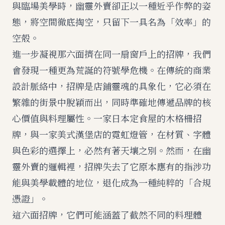
與臨場美學時，幽靈外賣卻正以一種近乎作弊的姿
態，將空間徹底掏空，只留下一具名為「效率」的
空殼。
進一步凝視那六面擠在同一扇窗戶上的招牌，我們
會發現一種更為荒誕的符號學危機。在傳統的商業
設計脈絡中，招牌是店鋪靈魂的具象化，它必須在
繁雜的街景中脫穎而出，同時準確地傳遞品牌的核
心價值與料理屬性。一家日本定食屋的木格柵招
牌，與一家美式漢堡店的霓虹燈管，在材質、字體
與色彩的選擇上，必然有著天壤之別。然而，在幽
靈外賣的邏輯裡，招牌失去了它原本應有的指涉功
能與美學載體的地位，退化成為一種純粹的「合規
憑證」。
這六面招牌，它們可能涵蓋了截然不同的料理體