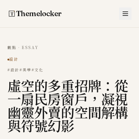
跳至主要內容
Themelocker
觀點 · ESSAY
設計
#設計
#美學
#文化
虛空的多重招牌：從
一扇民房窗戶，凝視
幽靈外賣的空間解構
與符號幻影