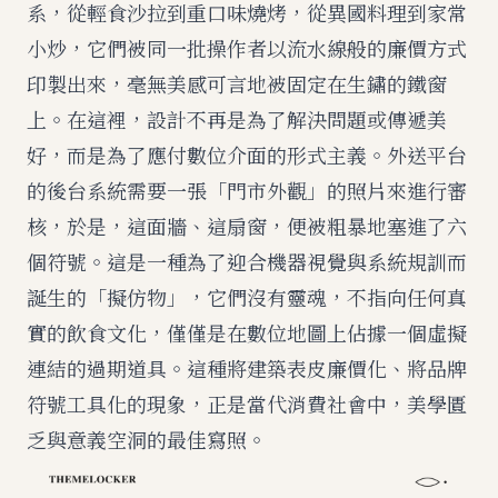
系，從輕食沙拉到重口味燒烤，從異國料理到家常
小炒，它們被同一批操作者以流水線般的廉價方式
印製出來，毫無美感可言地被固定在生鏽的鐵窗
上。在這裡，設計不再是為了解決問題或傳遞美
好，而是為了應付數位介面的形式主義。外送平台
的後台系統需要一張「門市外觀」的照片來進行審
核，於是，這面牆、這扇窗，便被粗暴地塞進了六
個符號。這是一種為了迎合機器視覺與系統規訓而
誕生的「擬仿物」，它們沒有靈魂，不指向任何真
實的飲食文化，僅僅是在數位地圖上佔據一個虛擬
連結的過期道具。這種將建築表皮廉價化、將品牌
符號工具化的現象，正是當代消費社會中，美學匱
乏與意義空洞的最佳寫照。