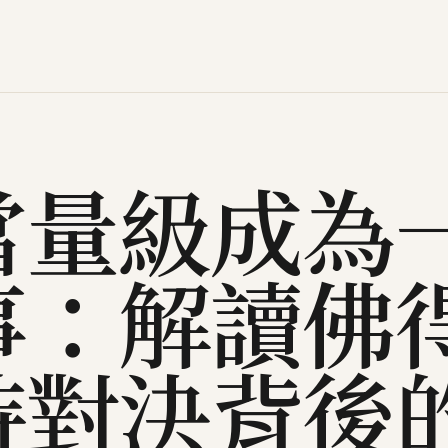
當量級成為
事：解讀佛
特對決背後