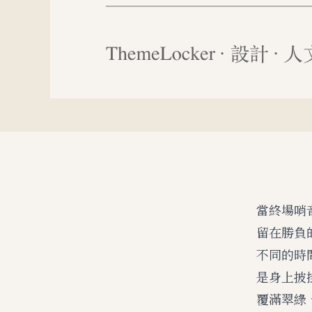
當終場哨
留在勝負
不同的時
是身上披
覆滿翠綠