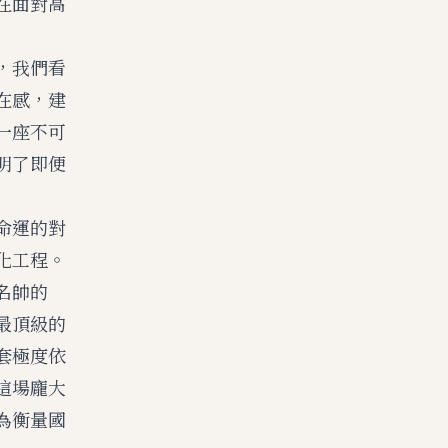
在面對高
，我們看
在感，建
一座不可
明了即便
命運的對
化工程。
名帥的
最頂級的
套極度依
這場龐大
為衡量國