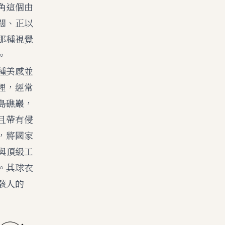
角這個由
闊、正以
那種視覺
。
種美感並
裡，經常
島礁巖，
且帶有侵
，將國家
與頂級工
。其球衣
駭人的