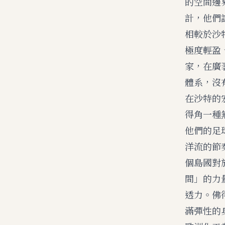
的空間邊
計，他們
相較於沙
極度輕盈
家，在廣
體系，沒
在沙特的
得角一種
他們的足
洋流的節
個島國對
間」的力
透力。佛
滿彈性的