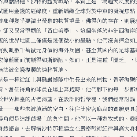
界與話語權。沙特的體育戰略，本質上是一場超大尺度的
試圖用金錢的經緯度，重新編織全球對於中東的凝視焦點
特那種幾乎要溢出螢幕的物質重量，佛得角的存在，則展
、卻又異常堅韌的「留白美學」。這個坐落於非洲西海岸
袤的世界地圖上僅僅是幾個微小的墨點。他們沒有揮金如
有動輒數千萬歐元身價的海外兵團，甚至其國內的足球基
宏偉藍圖面前顯得如斯簡陋。然而，正是這種「匱乏」，
無法被金錢複製的純粹質地。
球是一種從紅土與礁巖縫隙中生長出來的植物，帶著海鹽
奏。當佛得角的球員在場上奔跑時，他們腳下的每一步都
於世界舞臺的古老渴望。在設計的哲學裡，我們經常討論
量——那些未被填滿的空白，往往比密密麻麻的實體更具
得角便是這綠茵場上的負空間。他們以一種遊牧式的、靈
身體語言，去解構沙特那種建立在嚴密戰術紀律與高大身