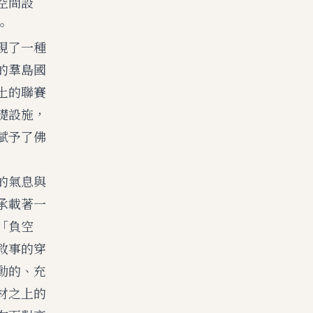
空間設
。
現了一種
的羣島國
土的聯賽
礎設施，
賦予了佛
的氣息與
承載著一
「負空
敘事的穿
動的、充
材之上的