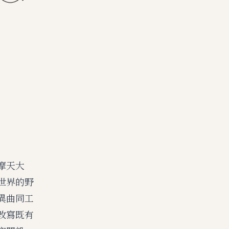
摩天大
世界的野
異曲同工
改寫既有