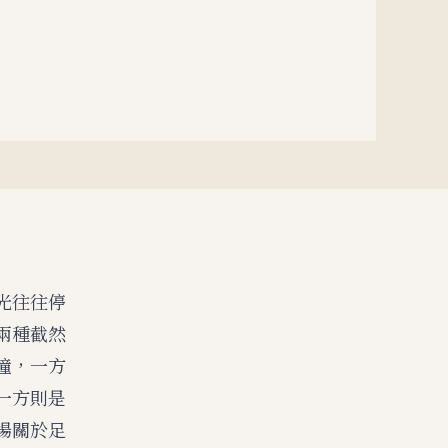
光往往停
兩種截然
撞，一方
一方則是
場關於足