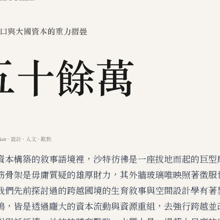
資本構築的敘事語境裡，沙特彷彿是一座拔地而起的巨型
筋骨架是毋庸質疑的雄厚財力，其外牆玻璃唯映照著徵服
我們先前探討過的
跨越國境的生育敘事與空間設計學
有著
鳴，皆是透過龐大的資本流動與資源重組，去強行跨越並