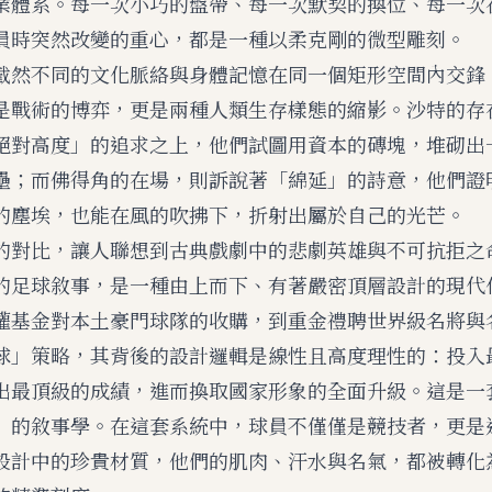
業體系。每一次小巧的盤帶、每一次默契的換位、每一次
員時突然改變的重心，都是一種以柔克剛的微型雕刻。
截然不同的文化脈絡與身體記憶在同一個矩形空間內交鋒
是戰術的博弈，更是兩種人類生存樣態的縮影。沙特的存
絕對高度」的追求之上，他們試圖用資本的磚塊，堆砌出
壘；而佛得角的在場，則訴說著「綿延」的詩意，他們證
的塵埃，也能在風的吹拂下，折射出屬於自己的光芒。
的對比，讓人聯想到古典戲劇中的悲劇英雄與不可抗拒之
的足球敘事，是一種由上而下、有著嚴密頂層設計的現代
權基金對本土豪門球隊的收購，到重金禮聘世界級名將與
球」策略，其背後的設計邏輯是線性且高度理性的：投入
出最頂級的成績，進而換取國家形象的全面升級。這是一
」的敘事學。在這套系統中，球員不僅僅是競技者，更是
設計中的珍貴材質，他們的肌肉、汗水與名氣，都被轉化