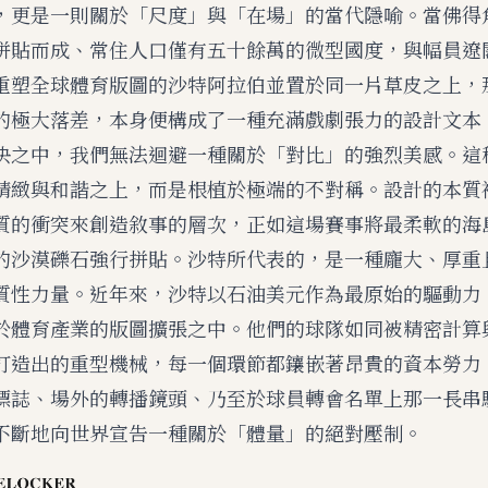
，更是一則關於「尺度」與「在場」的當代隱喻。當佛得
拼貼而成、常住人口僅有五十餘萬的微型國度，與幅員遼
重塑全球體育版圖的沙特阿拉伯並置於同一片草皮之上，
的極大落差，本身便構成了一種充滿戲劇張力的設計文本
決之中，我們無法迴避一種關於「對比」的強烈美感。這
精緻與和諧之上，而是根植於極端的不對稱。設計的本質
質的衝突來創造敘事的層次，正如這場賽事將最柔軟的海
的沙漠礫石強行拼貼。沙特所代表的，是一種龐大、厚重
質性力量。近年來，沙特以石油美元作為最原始的驅動力
於體育產業的版圖擴張之中。他們的球隊如同被精密計算
打造出的重型機械，每一個環節都鑲嵌著昂貴的資本勞力
標誌、場外的轉播鏡頭、乃至於球員轉會名單上那一長串
不斷地向世界宣告一種關於「體量」的絕對壓制。