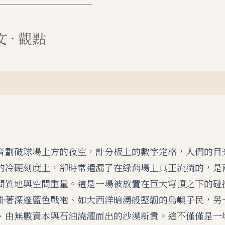
音劃破球場上方的夜空，計分板上的數字定格，人們的目
的冷硬刻度上，卻時常遺漏了在綠茵場上真正流淌的，是
間質地與空間重量。這是一場被放置在巨大穹頂之下的碰
掛著深邃藍色戰袍、如大西洋暗湧般堅韌的島嶼子民，另
、由無數資本與石油澆灌而出的沙漠新貴。這不僅僅是一