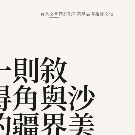
首頁
文章
關於
設計
美學
品牌
趨勢
文化
一則敘
得角與沙
的疆界美