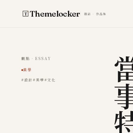
跳至主要內容
Themelocker
雜誌 · 作品集
觀點 · ESSAY
美學
#設計
#美學
#文化