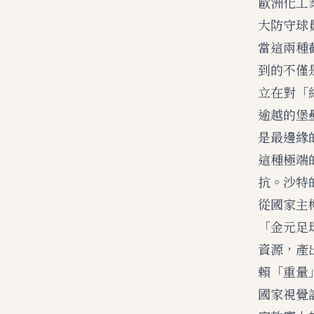
歐洲化工
大防守球
當這兩種
到的不僅
立在對「
逾越的堡
是最邊緣
這種極端
抗。沙特
從國家主
「金元足
資源，產
賴「重量
國家視覺