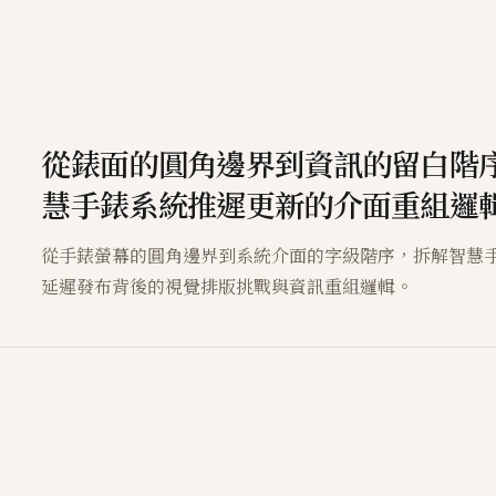
從錶面的圓角邊界到資訊的留白階
慧手錶系統推遲更新的介面重組邏
從手錶螢幕的圓角邊界到系統介面的字級階序，拆解智慧
延遲發布背後的視覺排版挑戰與資訊重組邏輯。