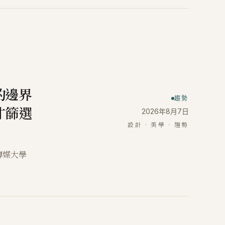
的邊界
趨勢
才篩選
2026年8月7日
設計 · 美學 · 趨勢
傳媒大學