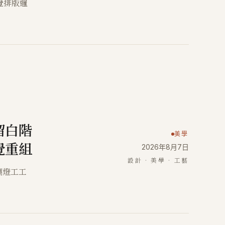
視覺排版邏
留白階
美學
覺重組
2026年8月7日
設計 · 美學 · 工藝
璃燈工工