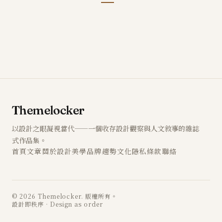
Themelocker
以設計之眼凝視當代——一個收存設計觀察與人文敘事的雜誌
式作品集。
首頁
文章
關於
設計
美學
品牌
趨勢
文化
隱私
條款
聯絡
© 2026 Themelocker. 版權所有。
設計即秩序 · Design as order