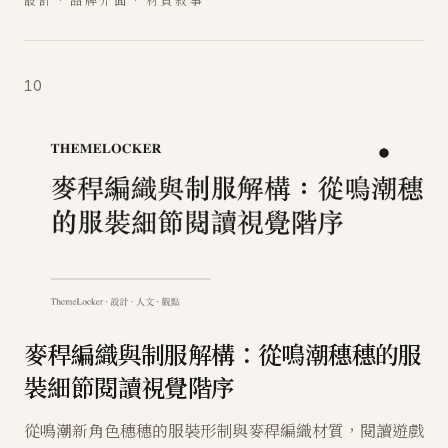
10
麥稈編織與制服解構：從鳴潮穗穗的服
裝細節閱讀視覺階序
從鳴潮新角色穗穗的服裝形制與麥稈編織材質，閱讀遊戲